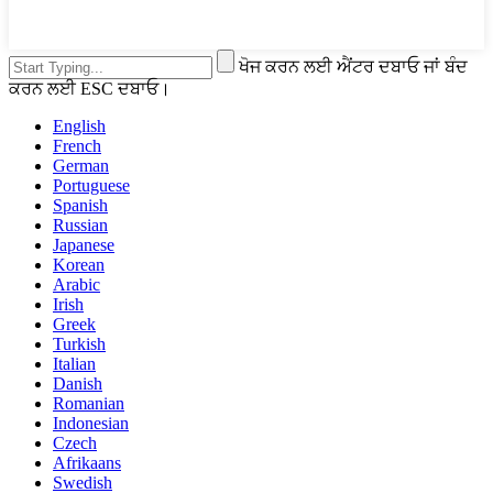
ਖੋਜ ਕਰਨ ਲਈ ਐਂਟਰ ਦਬਾਓ ਜਾਂ ਬੰਦ
ਕਰਨ ਲਈ ESC ਦਬਾਓ।
English
French
German
Portuguese
Spanish
Russian
Japanese
Korean
Arabic
Irish
Greek
Turkish
Italian
Danish
Romanian
Indonesian
Czech
Afrikaans
Swedish