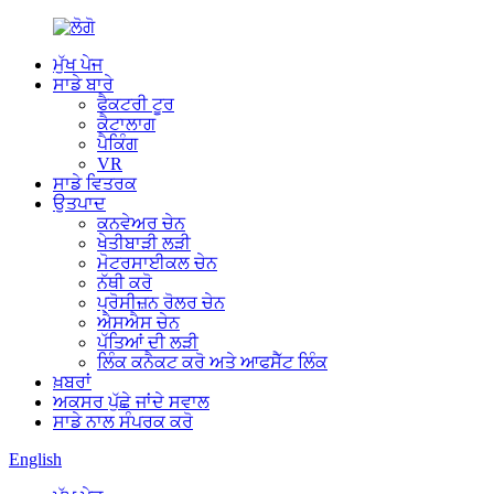
ਮੁੱਖ ਪੇਜ
ਸਾਡੇ ਬਾਰੇ
ਫੈਕਟਰੀ ਟੂਰ
ਕੈਟਾਲਾਗ
ਪੈਕਿੰਗ
VR
ਸਾਡੇ ਵਿਤਰਕ
ਉਤਪਾਦ
ਕਨਵੇਅਰ ਚੇਨ
ਖੇਤੀਬਾੜੀ ਲੜੀ
ਮੋਟਰਸਾਈਕਲ ਚੇਨ
ਨੱਥੀ ਕਰੋ
ਪ੍ਰੋਸੀਜ਼ਨ ਰੋਲਰ ਚੇਨ
ਐਸਐਸ ਚੇਨ
ਪੱਤਿਆਂ ਦੀ ਲੜੀ
ਲਿੰਕ ਕਨੈਕਟ ਕਰੋ ਅਤੇ ਆਫਸੈੱਟ ਲਿੰਕ
ਖ਼ਬਰਾਂ
ਅਕਸਰ ਪੁੱਛੇ ਜਾਂਦੇ ਸਵਾਲ
ਸਾਡੇ ਨਾਲ ਸੰਪਰਕ ਕਰੋ
English