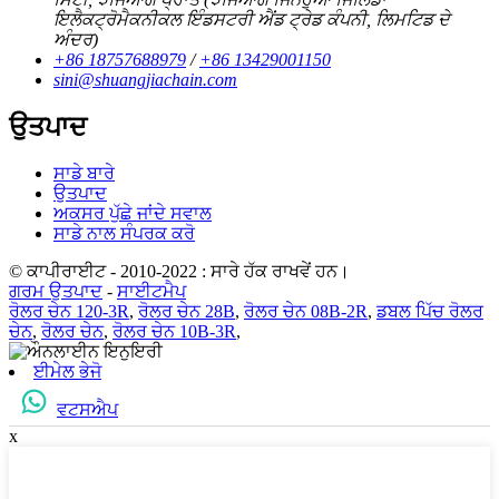
ਇਲੈਕਟ੍ਰੋਮੈਕਨੀਕਲ ਇੰਡਸਟਰੀ ਐਂਡ ਟ੍ਰੇਡ ਕੰਪਨੀ, ਲਿਮਟਿਡ ਦੇ
ਅੰਦਰ)
+86 18757688979
/
+86 13429001150
sini@shuangjiachain.com
ਉਤਪਾਦ
ਸਾਡੇ ਬਾਰੇ
ਉਤਪਾਦ
ਅਕਸਰ ਪੁੱਛੇ ਜਾਂਦੇ ਸਵਾਲ
ਸਾਡੇ ਨਾਲ ਸੰਪਰਕ ਕਰੋ
© ਕਾਪੀਰਾਈਟ - 2010-2022 : ਸਾਰੇ ਹੱਕ ਰਾਖਵੇਂ ਹਨ।
ਗਰਮ ਉਤਪਾਦ
-
ਸਾਈਟਮੈਪ
ਰੋਲਰ ਚੇਨ 120-3R
,
ਰੋਲਰ ਚੇਨ 28B
,
ਰੋਲਰ ਚੇਨ 08B-2R
,
ਡਬਲ ਪਿੱਚ ਰੋਲਰ
ਚੇਨ
,
ਰੋਲਰ ਚੇਨ
,
ਰੋਲਰ ਚੇਨ 10B-3R
,
ਈਮੇਲ ਭੇਜੋ
ਵਟਸਐਪ
x