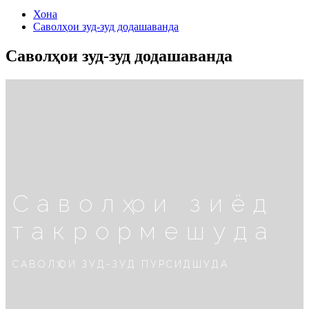
Хона
Саволҳои зуд-зуд додашаванда
Саволҳои зуд-зуд додашаванда
Саволҳои зиёд
такрормешуда
САВОЛҲОИ ЗУД-ЗУД ПУРСИДШУДА