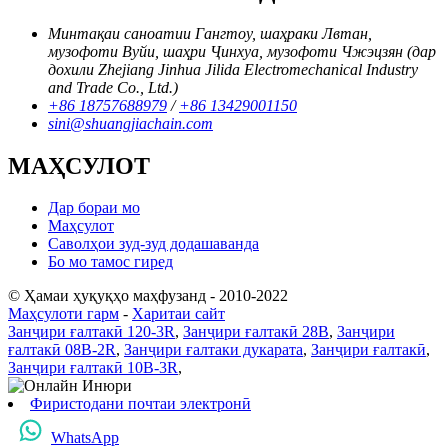
Минтақаи саноатии Гангтоу, шаҳраки Лвтан,
музофоти Вуйи, шаҳри Ҷинхуа, музофоти Чжэцзян (дар
дохили Zhejiang Jinhua Jilida Electromechanical Industry
and Trade Co., Ltd.)
+86 18757688979
/
+86 13429001150
sini@shuangjiachain.com
МАҲСУЛОТ
Дар бораи мо
Маҳсулот
Саволҳои зуд-зуд додашаванда
Бо мо тамос гиред
© Ҳамаи ҳуқуқҳо маҳфузанд - 2010-2022
Маҳсулоти гарм
-
Харитаи сайт
Занҷири ғалтакӣ 120-3R
,
Занҷири ғалтакӣ 28B
,
Занҷири
ғалтакӣ 08B-2R
,
Занҷири ғалтаки дукарата
,
Занҷири ғалтакӣ
,
Занҷири ғалтакӣ 10B-3R
,
Фиристодани почтаи электронӣ
WhatsApp