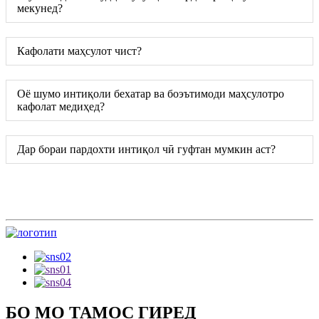
мекунед?
Кафолати маҳсулот чист?
Оё шумо интиқоли бехатар ва боэътимоди маҳсулотро
кафолат медиҳед?
Дар бораи пардохти интиқол чӣ гуфтан мумкин аст?
БО МО ТАМОС ГИРЕД