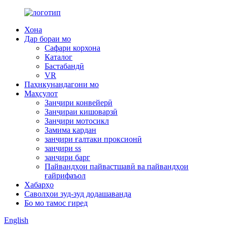
Хона
Дар бораи мо
Сафари корхона
Каталог
Бастабандӣ
VR
Паҳнкунандагони мо
Маҳсулот
Занҷири конвейерӣ
Занҷираи кишоварзӣ
Занҷири мотосикл
Замима кардан
занҷири ғалтаки проксионӣ
занҷири ss
занҷири барг
Пайвандҳои пайвастшавӣ ва пайвандҳои
ғайрифаъол
Хабарҳо
Саволҳои зуд-зуд додашаванда
Бо мо тамос гиред
English