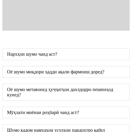
Нархҳои шумо чанд аст?
Оё шумо миқдори ҳадди ақали фармоиш доред?
Оё шумо метавонед ҳуҷҷатҳои дахлдорро пешниҳод
кунед?
Мӯҳлати миёнаи роҳбарӣ чанд аст?
Шумо кадом намудҳои усулҳои пардохтро қабул