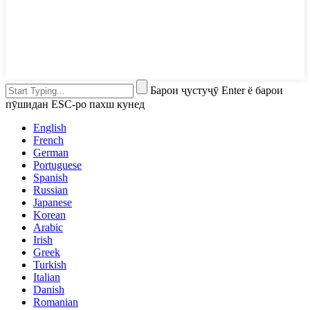
Барои ҷустуҷӯ Enter ё барои
пӯшидан ESC-ро пахш кунед
English
French
German
Portuguese
Spanish
Russian
Japanese
Korean
Arabic
Irish
Greek
Turkish
Italian
Danish
Romanian