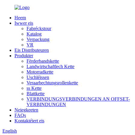
Heem
Iwwer eis
Fabréckstour
Katalog
Verpackung
VR
Eis Distributeuren
Produkter
Fërderbandskette
Landwirtschaftlech Kette
Motorradkette
Uschléissen
Veraarbechtungsrollenkette
ss Kette
Blattkette
VERBINDUNGSVERBINDUNGEN AN OFFSET-
VERBINDUNGEN
Neiegkeeten
FAQs
Kontaktéiert eis
English