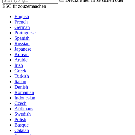
Dréckt Enter fir ze sichen oder
ESC fir zouzemaachen
English
French
German
Portuguese
Spanish
Russian
Japanese
Korean
Arabic
Irish
Greek
Turkish
Italian
Danish
Romanian
Indonesian
Czech
Afrikaans
Swedish
Polish
Basque
Catalan