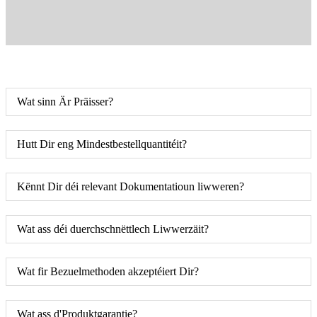
Wat sinn Är Präisser?
Hutt Dir eng Mindestbestellquantitéit?
Kënnt Dir déi relevant Dokumentatioun liwweren?
Wat ass déi duerchschnëttlech Liwwerzäit?
Wat fir Bezuelmethoden akzeptéiert Dir?
Wat ass d'Produktgarantie?