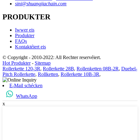
sini@shuangjiachain.com
PRODUKTER
Iwwer eis
Produkter
FAQs
Kontaktéiert eis
© Copyright - 2010-2022: All Rechter reservéiert.
Hot Produkter
-
Sitemap
Rollerkette 120-3R
,
Rollerkette 28B
,
Rollenketten 08B-2R
,
Duebel-
Pitch Rollerkette
,
Rollketten
,
Rollerkette 10B-3R
,
E-Mail schécken
WhatsApp
x