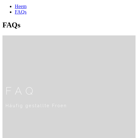
Heem
FAQs
FAQs
FAQ
Häufig gestallte Froen