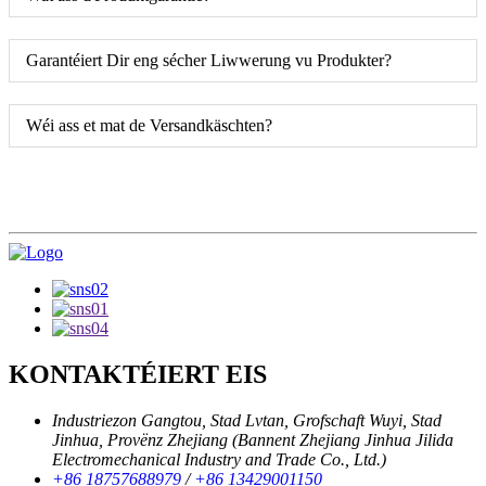
Garantéiert Dir eng sécher Liwwerung vu Produkter?
Wéi ass et mat de Versandkäschten?
KONTAKTÉIERT EIS
Industriezon Gangtou, Stad Lvtan, Grofschaft Wuyi, Stad
Jinhua, Provënz Zhejiang (Bannent Zhejiang Jinhua Jilida
Electromechanical Industry and Trade Co., Ltd.)
+86 18757688979
/
+86 13429001150