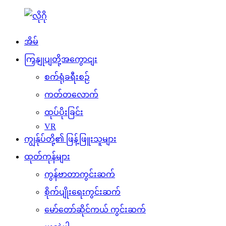
အိမ်
ကြှနျုပျတို့အကွောငျး
စက်ရုံခရီးစဉ်
ကတ်တလောက်
ထုပ်ပိုးခြင်း
VR
ကျွန်ုပ်တို့၏ ဖြန့်ဖြူးသူများ
ထုတ်ကုန်များ
ကွန်ဗာတာကွင်းဆက်
စိုက်ပျိုးရေးကွင်းဆက်
မော်တော်ဆိုင်ကယ် ကွင်းဆက်