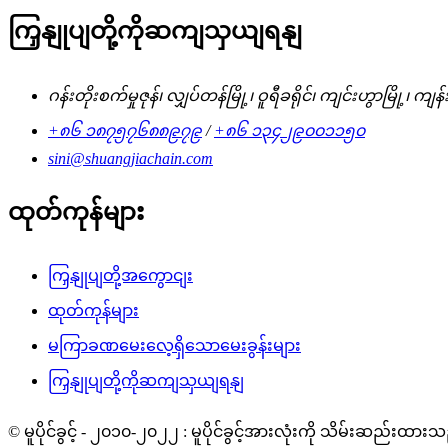
ကြှနျုပျတို့ကိုဆကျသှယျရနျ
ဂန်းတိုးစက်မှုဇုန်၊ လျှပ်တန်မြို့၊ ဝူရီခရိုင်၊ ကျင်းဟွာမြို
+၈၆ ၁၈၇၅၇၆၈၈၉၇၉
/
+၈၆ ၁၃၄၂၉၀၀၁၁၅၀
sini@shuangjiachain.com
ထုတ်ကုန်များ
ကြှနျုပျတို့အကွောငျး
ထုတ်ကုန်များ
မကြာခဏမေးလေ့ရှိသောမေးခွန်းများ
ကြှနျုပျတို့ကိုဆကျသှယျရနျ
© မူပိုင်ခွင့် - ၂၀၁၀-၂၀၂၂ : မူပိုင်ခွင့်အားလုံးကို သိမ်းဆည်းထား