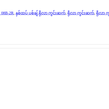
် 08B-2R
,
နှစ်ထပ် ပစ်ချ် ရိုလာ ကွင်းဆက်
,
ရိုလာ ကွင်းဆက်
,
ရိုလာ 