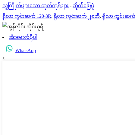
လူကြိုက်များသော ထုတ်ကုန်များ
-
ဆိုက်မြေပုံ
ရိုလာ ကွင်းဆက် 120-3R
,
ရိုလာ ကွင်းဆက် ၂၈ဘီ
,
ရိုလာ ကွင်းဆက
အီးမေးလ်ပို့ပါ
WhatsApp
x