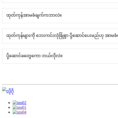
ထုတ်ကုန်အာမခံချက်ကဘာလဲ။
ထုတ်ကုန်များကို ဘေးကင်းလုံခြုံစွာ ပို့ဆောင်ပေးမည်ဟု အာမ
ပို့ဆောင်ခတွေကော ဘယ်လိုလဲ။