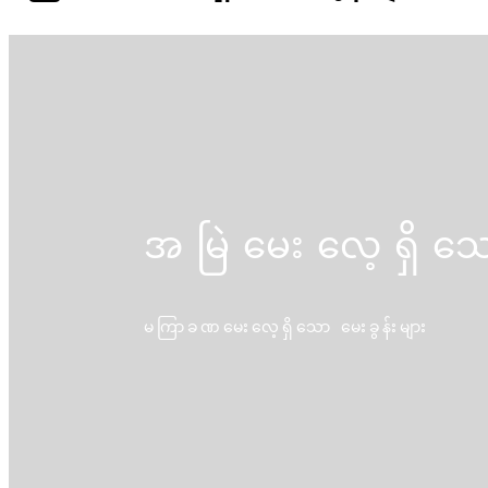
အမြဲမေးလေ့ရှိသေ
မကြာခဏမေးလေ့ရှိသော မေးခွန်းများ