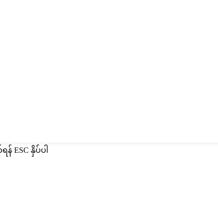
်ရန် ESC နှိပ်ပါ