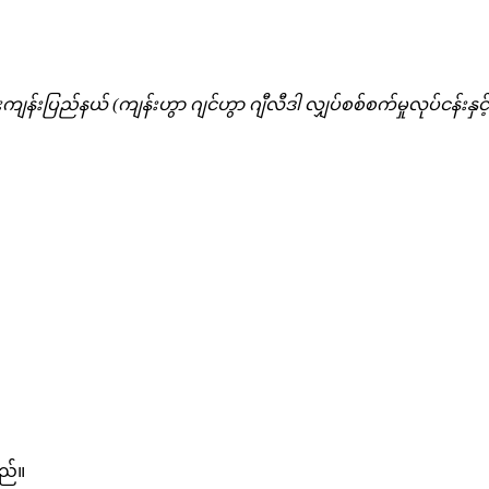
့၊ ကျန်းကျန်းပြည်နယ် (ကျန်းဟွာ ဂျင်ဟွာ ဂျီလီဒါ လျှပ်စစ်စက်မှုလုပ်ငန
သည်။