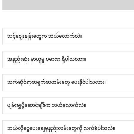
သင့်ဈေးနှုန်းတွေက ဘယ်လောက်လဲ။
အနည်းဆုံး မှာယူမှု ပမာဏ ရှိပါသလား။
သက်ဆိုင်ရာစာရွက်စာတမ်းတွေ ပေးနိုင်ပါသလား။
ပျမ်းမျှပို့ဆောင်ချိန်က ဘယ်လောက်လဲ။
ဘယ်လိုငွေပေးချေမှုနည်းလမ်းတွေကို လက်ခံပါသလဲ။