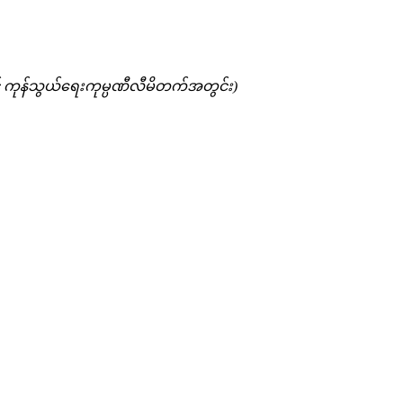
်းနှင့် ကုန်သွယ်ရေးကုမ္ပဏီလီမိတက်အတွင်း)