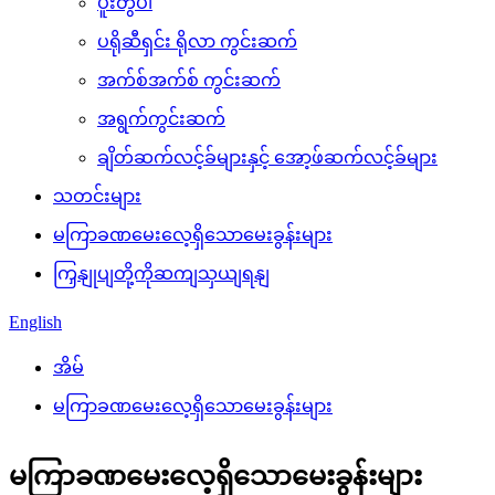
ပူးတွဲပါ
ပရိုဆီရှင်း ရိုလာ ကွင်းဆက်
အက်စ်အက်စ် ကွင်းဆက်
အရွက်ကွင်းဆက်
ချိတ်ဆက်လင့်ခ်များနှင့် အော့ဖ်ဆက်လင့်ခ်များ
သတင်းများ
မကြာခဏမေးလေ့ရှိသောမေးခွန်းများ
ကြှနျုပျတို့ကိုဆကျသှယျရနျ
English
အိမ်
မကြာခဏမေးလေ့ရှိသောမေးခွန်းများ
မကြာခဏမေးလေ့ရှိသောမေးခွန်းများ