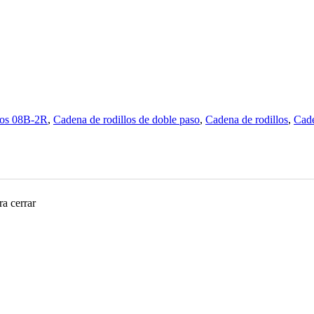
los 08B-2R
,
Cadena de rodillos de doble paso
,
Cadena de rodillos
,
Cade
a cerrar