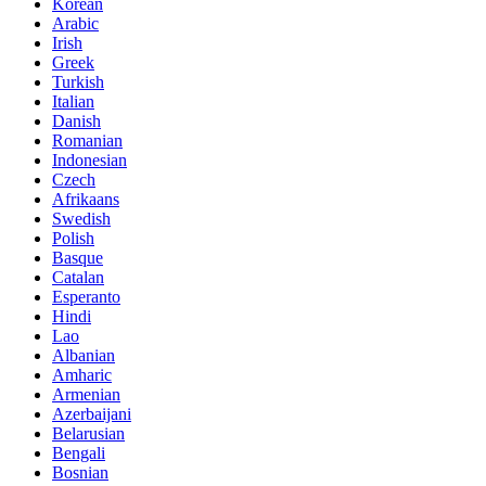
Korean
Arabic
Irish
Greek
Turkish
Italian
Danish
Romanian
Indonesian
Czech
Afrikaans
Swedish
Polish
Basque
Catalan
Esperanto
Hindi
Lao
Albanian
Amharic
Armenian
Azerbaijani
Belarusian
Bengali
Bosnian