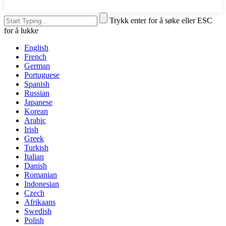
Trykk enter for å søke eller ESC
for å lukke
English
French
German
Portuguese
Spanish
Russian
Japanese
Korean
Arabic
Irish
Greek
Turkish
Italian
Danish
Romanian
Indonesian
Czech
Afrikaans
Swedish
Polish