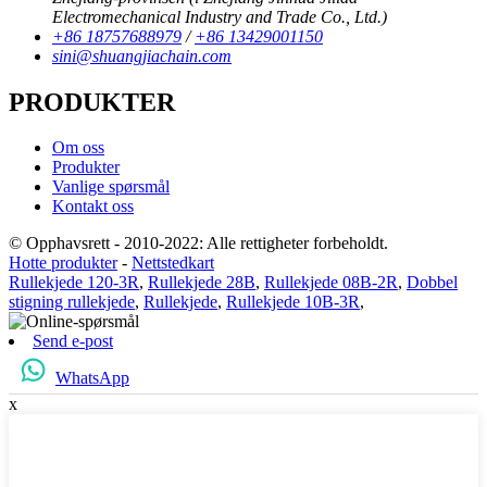
Electromechanical Industry and Trade Co., Ltd.)
+86 18757688979
/
+86 13429001150
sini@shuangjiachain.com
PRODUKTER
Om oss
Produkter
Vanlige spørsmål
Kontakt oss
© Opphavsrett - 2010-2022: Alle rettigheter forbeholdt.
Hotte produkter
-
Nettstedkart
Rullekjede 120-3R
,
Rullekjede 28B
,
Rullekjede 08B-2R
,
Dobbel
stigning rullekjede
,
Rullekjede
,
Rullekjede 10B-3R
,
Send e-post
WhatsApp
x