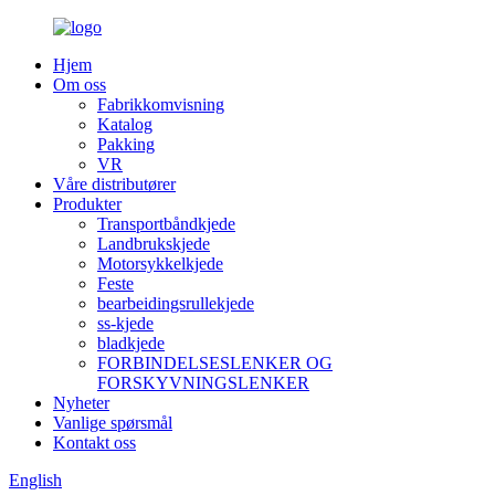
Hjem
Om oss
Fabrikkomvisning
Katalog
Pakking
VR
Våre distributører
Produkter
Transportbåndkjede
Landbrukskjede
Motorsykkelkjede
Feste
bearbeidingsrullekjede
ss-kjede
bladkjede
FORBINDELSESLENKER OG
FORSKYVNINGSLENKER
Nyheter
Vanlige spørsmål
Kontakt oss
English