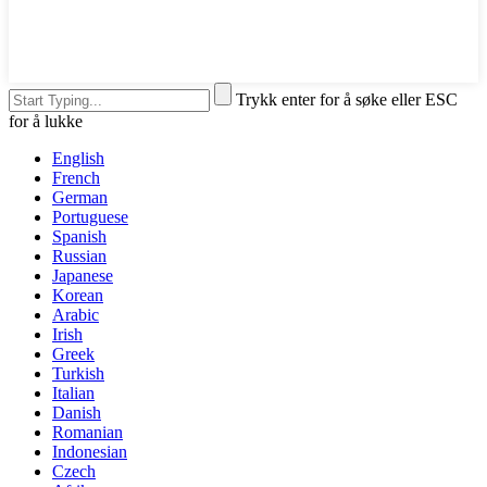
Trykk enter for å søke eller ESC
for å lukke
English
French
German
Portuguese
Spanish
Russian
Japanese
Korean
Arabic
Irish
Greek
Turkish
Italian
Danish
Romanian
Indonesian
Czech