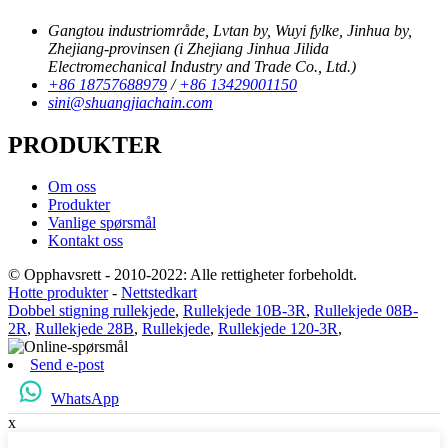
Gangtou industriområde, Lvtan by, Wuyi fylke, Jinhua by,
Zhejiang-provinsen (i Zhejiang Jinhua Jilida
Electromechanical Industry and Trade Co., Ltd.)
+86 18757688979
/
+86 13429001150
sini@shuangjiachain.com
PRODUKTER
Om oss
Produkter
Vanlige spørsmål
Kontakt oss
© Opphavsrett - 2010-2022: Alle rettigheter forbeholdt.
Hotte produkter
-
Nettstedkart
Dobbel stigning rullekjede
,
Rullekjede 10B-3R
,
Rullekjede 08B-
2R
,
Rullekjede 28B
,
Rullekjede
,
Rullekjede 120-3R
,
Send e-post
WhatsApp
x