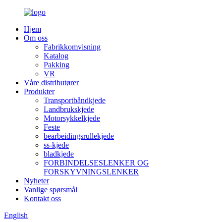
Hjem
Om oss
Fabrikkomvisning
Katalog
Pakking
VR
Våre distributører
Produkter
Transportbåndkjede
Landbrukskjede
Motorsykkelkjede
Feste
bearbeidingsrullekjede
ss-kjede
bladkjede
FORBINDELSESLENKER OG
FORSKYVNINGSLENKER
Nyheter
Vanlige spørsmål
Kontakt oss
English