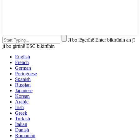
Ji bo lêgerînê Enter bikirtînin an jî
ji bo girtinê ESC bikirtînin
English
French
German
Portuguese
Spanish
Russian
Japanese
Korean
Arabic
Irish
Greek
Turkish
Italian
Danish
Romanian