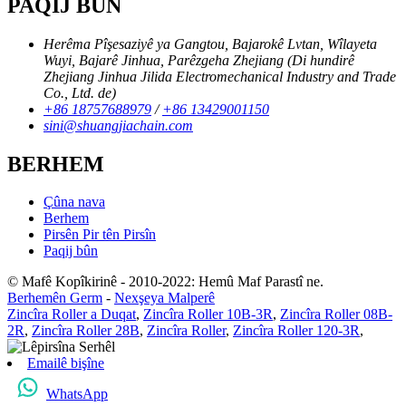
PAQIJ BÛN
Herêma Pîşesaziyê ya Gangtou, Bajarokê Lvtan, Wîlayeta
Wuyi, Bajarê Jinhua, Parêzgeha Zhejiang (Di hundirê
Zhejiang Jinhua Jilida Electromechanical Industry and Trade
Co., Ltd. de)
+86 18757688979
/
+86 13429001150
sini@shuangjiachain.com
BERHEM
Çûna nava
Berhem
Pirsên Pir tên Pirsîn
Paqij bûn
© Mafê Kopîkirinê - 2010-2022: Hemû Maf Parastî ne.
Berhemên Germ
-
Nexşeya Malperê
Zincîra Roller a Duqat
,
Zincîra Roller 10B-3R
,
Zincîra Roller 08B-
2R
,
Zincîra Roller 28B
,
Zincîra Roller
,
Zincîra Roller 120-3R
,
Emailê bişîne
WhatsApp