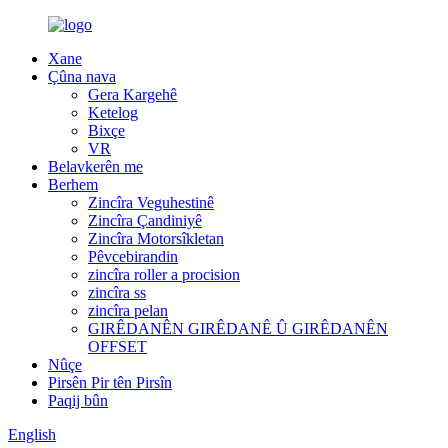
Xane
Çûna nava
Gera Kargehê
Ketelog
Bixçe
VR
Belavkerên me
Berhem
Zincîra Veguhestinê
Zincîra Çandiniyê
Zincîra Motorsîkletan
Pêvcebirandin
zincîra roller a procision
zincîra ss
zincîra pelan
GIRÊDANÊN GIRÊDANÊ Û GIRÊDANÊN
OFFSET
Nûçe
Pirsên Pir tên Pirsîn
Paqij bûn
English