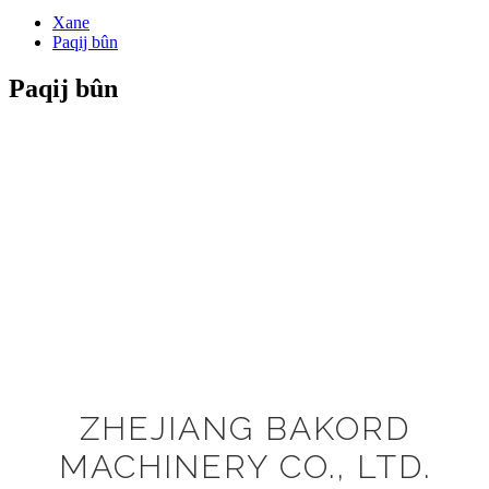
Xane
Paqij bûn
Paqij bûn
ZHEJIANG BAKORD
MACHINERY CO., LTD.