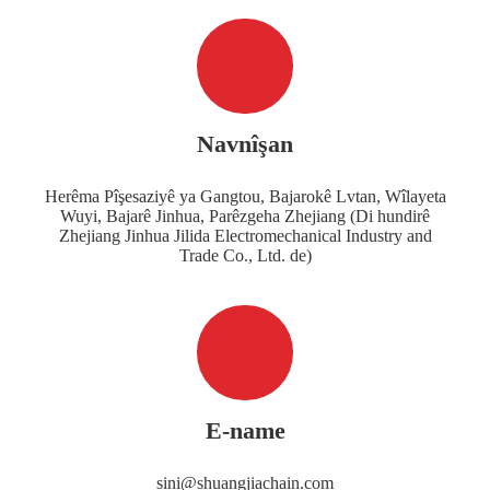
Navnîşan
Herêma Pîşesaziyê ya Gangtou, Bajarokê Lvtan, Wîlayeta
Wuyi, Bajarê Jinhua, Parêzgeha Zhejiang (Di hundirê
Zhejiang Jinhua Jilida Electromechanical Industry and
Trade Co., Ltd. de)
E-name
sini@shuangjiachain.com