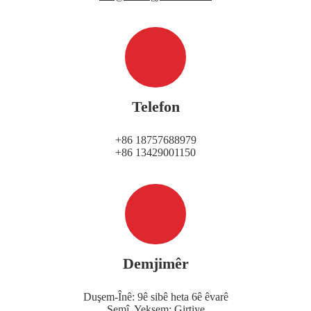
Telefon
+86 18757688979
+86 13429001150
Demjimêr
Duşem-Înê: 9ê sibê heta 6ê êvarê
Şemî, Yekşem: Girtiye