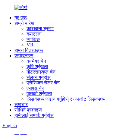
गृह पृष्ठ
हाम्रो बारेमा
कारखाना भ्रमण
क्याटलग
प्याकिङ
VR
हाम्रा वितरकहरू
उत्पादनहरू
कन्भेयर चेन
कृषि श्रृंखला
मोटरसाइकल चेन
संलग्न गर्नुहोस्
प्रोसिजन रोलर चेन
एसएस चेन
पातको श्रृंखला
लिङ्कहरू जडान गर्नुहोस् र अफसेट लिङ्कहरू
समाचार
सोधिने प्रश्नहरू
हामीलाई सम्पर्क गर्नुहोस
English