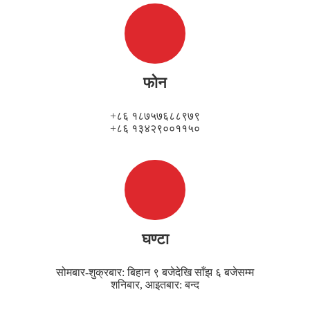
फोन
+८६ १८७५७६८८९७९
+८६ १३४२९००११५०
घण्टा
सोमबार-शुक्रबार: बिहान ९ बजेदेखि साँझ ६ बजेसम्म
शनिबार, आइतबार: बन्द