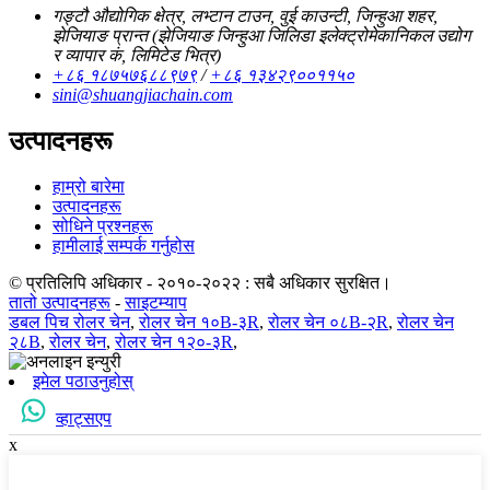
गङ्टौ औद्योगिक क्षेत्र, लभ्टान टाउन, वुई काउन्टी, जिन्हुआ शहर,
झेजियाङ प्रान्त (झेजियाङ जिन्हुआ जिलिडा इलेक्ट्रोमेकानिकल उद्योग
र व्यापार कं, लिमिटेड भित्र)
+८६ १८७५७६८८९७९
/
+८६ १३४२९००११५०
sini@shuangjiachain.com
उत्पादनहरू
हाम्रो बारेमा
उत्पादनहरू
सोधिने प्रश्नहरू
हामीलाई सम्पर्क गर्नुहोस
© प्रतिलिपि अधिकार - २०१०-२०२२ : सबै अधिकार सुरक्षित।
तातो उत्पादनहरू
-
साइटम्याप
डबल पिच रोलर चेन
,
रोलर चेन १०B-३R
,
रोलर चेन ०८B-२R
,
रोलर चेन
२८B
,
रोलर चेन
,
रोलर चेन १२०-३R
,
इमेल पठाउनुहोस्
व्हाट्सएप
x