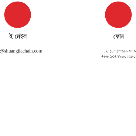
ই-মেইল
ফোন
i@shuangjiachain.com
+৮৬ ১৮৭৫৭৬৮৮৯৭৯
+৮৬ ১৩৪২৯০০১১৫০