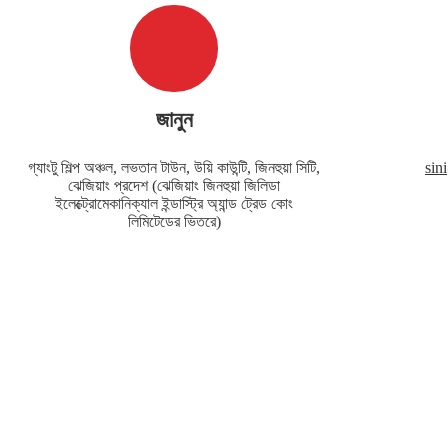
জানুন
গ্যাংটু শিল্প অঞ্চল, লভতান টাউন, উয়ি কাউন্টি, জিনহুয়া সিটি,
sin
ঝেজিয়াং প্রদেশ (ঝেজিয়াং জিনহুয়া জিলিডা
ইলেক্ট্রোমেকানিক্যাল ইন্ডাস্ট্রি অ্যান্ড ট্রেড কোং
লিমিটেডের ভিতরে)