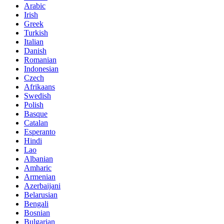
Arabic
Irish
Greek
Turkish
Italian
Danish
Romanian
Indonesian
Czech
Afrikaans
Swedish
Polish
Basque
Catalan
Esperanto
Hindi
Lao
Albanian
Amharic
Armenian
Azerbaijani
Belarusian
Bengali
Bosnian
Bulgarian