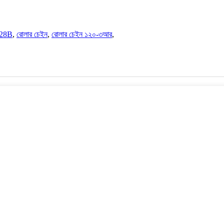
 28B
,
রোলার চেইন
,
রোলার চেইন ১২০-৩আর
,