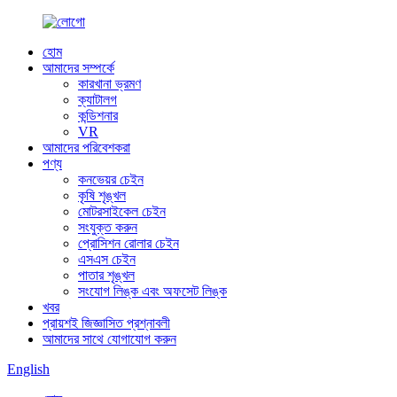
হোম
আমাদের সম্পর্কে
কারখানা ভ্রমণ
ক্যাটালগ
কন্ডিশনার
VR
আমাদের পরিবেশকরা
পণ্য
কনভেয়র চেইন
কৃষি শৃঙ্খল
মোটরসাইকেল চেইন
সংযুক্ত করুন
প্রোসিশন রোলার চেইন
এসএস চেইন
পাতার শৃঙ্খল
সংযোগ লিঙ্ক এবং অফসেট লিঙ্ক
খবর
প্রায়শই জিজ্ঞাসিত প্রশ্নাবলী
আমাদের সাথে যোগাযোগ করুন
English