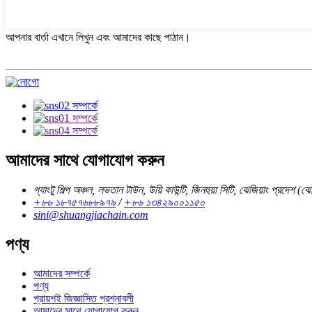
আপনার বার্তা এখানে লিখুন এবং আমাদের কাছে পাঠান।
আমাদের সাথে যোগাযোগ করুন
গ্যাংটু শিল্প অঞ্চল, লভতান টাউন, উয়ি কাউন্টি, জিনহুয়া সিটি, ঝেজিয়াং প্রদেশ (ঝ
+৮৬ ১৮৭৫৭৬৮৮৯৭৯
/
+৮৬ ১৩৪২৯০০১১৫০
sini@shuangjiachain.com
পণ্য
আমাদের সম্পর্কে
পণ্য
প্রায়শই জিজ্ঞাসিত প্রশ্নাবলী
আমাদের সাথে যোগাযোগ করুন