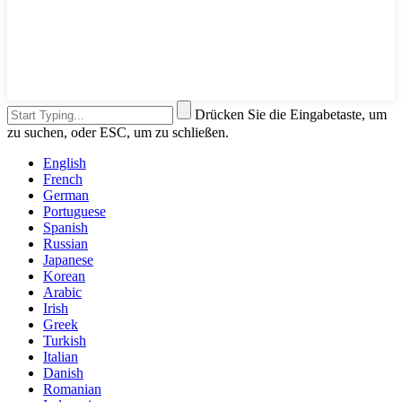
Drücken Sie die Eingabetaste, um
zu suchen, oder ESC, um zu schließen.
English
French
German
Portuguese
Spanish
Russian
Japanese
Korean
Arabic
Irish
Greek
Turkish
Italian
Danish
Romanian