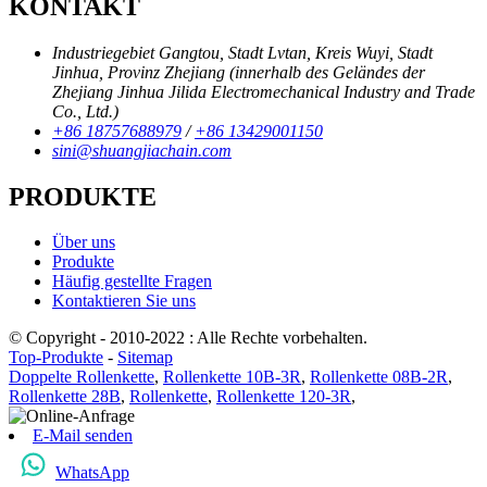
KONTAKT
Industriegebiet Gangtou, Stadt Lvtan, Kreis Wuyi, Stadt
Jinhua, Provinz Zhejiang (innerhalb des Geländes der
Zhejiang Jinhua Jilida Electromechanical Industry and Trade
Co., Ltd.)
+86 18757688979
/
+86 13429001150
sini@shuangjiachain.com
PRODUKTE
Über uns
Produkte
Häufig gestellte Fragen
Kontaktieren Sie uns
© Copyright - 2010-2022 : Alle Rechte vorbehalten.
Top-Produkte
-
Sitemap
Doppelte Rollenkette
,
Rollenkette 10B-3R
,
Rollenkette 08B-2R
,
Rollenkette 28B
,
Rollenkette
,
Rollenkette 120-3R
,
E-Mail senden
WhatsApp