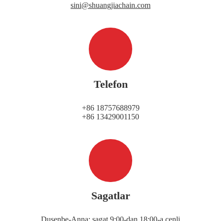
sini@shuangjiachain.com
Telefon
+86 18757688979
+86 13429001150
Sagatlar
Duşenbe-Anna: sagat 9:00-dan 18:00-a çenli