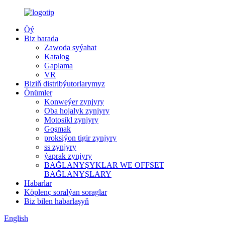
Öý
Biz barada
Zawoda syýahat
Katalog
Gaplama
VR
Biziň distribýutorlarymyz
Önümler
Konweýer zynjyry
Oba hojalyk zynjyry
Motosikl zynjyry
Goşmak
proksiýon tigir zynjyry
ss zynjyry
ýaprak zynjyry
BAĞLANYŞYKLAR WE OFFSET
BAĞLANYŞLARY
Habarlar
Köplenç soralýan soraglar
Biz bilen habarlaşyň
English