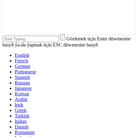
Gözlemek üçin Enter düwmesine
basyň ýa-da ýapmak üçin ESC düwmesine basyň
English
French
German
Portuguese
Spanish
Russian
Japanese
Korean
Arabic
Irish
Greek
Turkish
Italian
Danish
Romanian