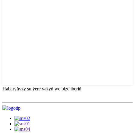
Habaryňyzy şu ýere ýazyň we bize iberiň