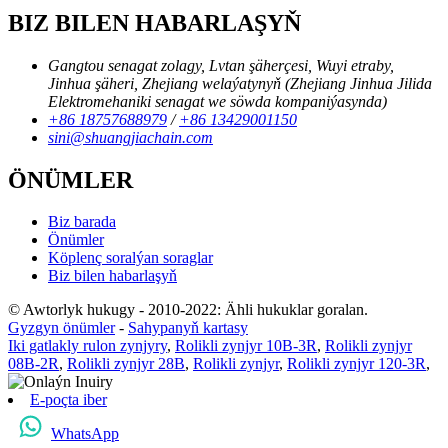
BIZ BILEN HABARLAŞYŇ
Gangtou senagat zolagy, Lvtan şäherçesi, Wuyi etraby,
Jinhua şäheri, Zhejiang welaýatynyň (Zhejiang Jinhua Jilida
Elektromehaniki senagat we söwda kompaniýasynda)
+86 18757688979
/
+86 13429001150
sini@shuangjiachain.com
ÖNÜMLER
Biz barada
Önümler
Köplenç soralýan soraglar
Biz bilen habarlaşyň
© Awtorlyk hukugy - 2010-2022: Ähli hukuklar goralan.
Gyzgyn önümler
-
Sahypanyň kartasy
Iki gatlakly rulon zynjyry
,
Rolikli zynjyr 10B-3R
,
Rolikli zynjyr
08B-2R
,
Rolikli zynjyr 28B
,
Rolikli zynjyr
,
Rolikli zynjyr 120-3R
,
E-poçta iber
WhatsApp