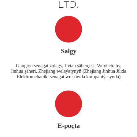
LTD.
Salgy
Gangtou senagat zolagy, Lvtan şäherçesi, Wuyi etraby,
Jinhua şäheri, Zhejiang welaýatynyň (Zhejiang Jinhua Jilida
Elektromehaniki senagat we söwda kompaniýasynda)
E-poçta