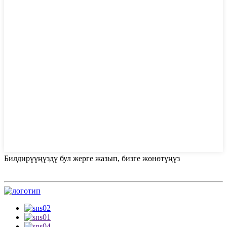
Билдирүүңүздү бул жерге жазып, бизге жөнөтүңүз