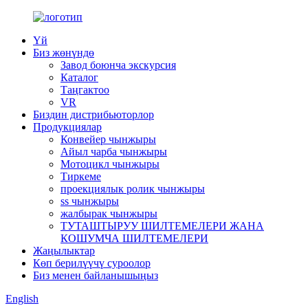
Үй
Биз жөнүндө
Завод боюнча экскурсия
Каталог
Таңгактоо
VR
Биздин дистрибьюторлор
Продукциялар
Конвейер чынжыры
Айыл чарба чынжыры
Мотоцикл чынжыры
Тиркеме
проекциялык ролик чынжыры
ss чынжыры
жалбырак чынжыры
ТУТАШТЫРУУ ШИЛТЕМЕЛЕРИ ЖАНА
КОШУМЧА ШИЛТЕМЕЛЕРИ
Жаңылыктар
Көп берилүүчү суроолор
Биз менен байланышыңыз
English