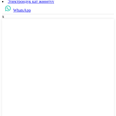
Электрондук кат жөнөтүү
WhatsApp
x