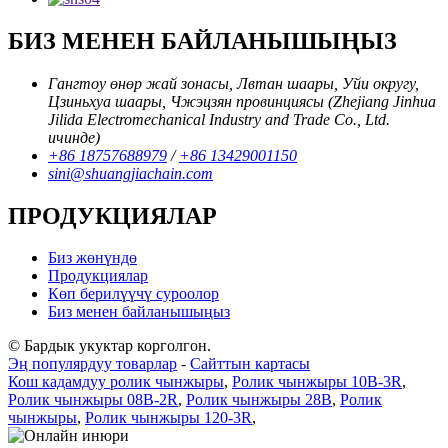
БИЗ МЕНЕН БАЙЛАНЫШЫҢЫЗ
Гангтоу өнөр жай зонасы, Лвтан шаары, Уйи округу,
Цзиньхуа шаары, Чжэцзян провинциясы (Zhejiang Jinhua
Jilida Electromechanical Industry and Trade Co., Ltd.
ичинде)
+86 18757688979
/
+86 13429001150
sini@shuangjiachain.com
ПРОДУКЦИЯЛАР
Биз жөнүндө
Продукциялар
Көп берилүүчү суроолор
Биз менен байланышыңыз
© Бардык укуктар корголгон.
Эң популярдуу товарлар
-
Сайттын картасы
Кош кадамдуу ролик чынжыры
,
Ролик чынжыры 10B-3R
,
Ролик чынжыры 08B-2R
,
Ролик чынжыры 28B
,
Ролик
чынжыры
,
Ролик чынжыры 120-3R
,