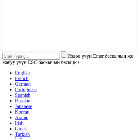
Издөө үчүн Enter баскычын же
жабуу үчүн ESC баскычын басыңыз
English
French
German
Portuguese
Spanish
Russian
Japanese
Korean
Arabic
Irish
Greek
Turkish