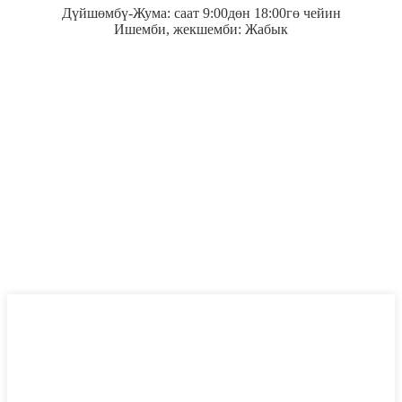
Дүйшөмбү-Жума: саат 9:00дөн 18:00гө чейин
Ишемби, жекшемби: Жабык