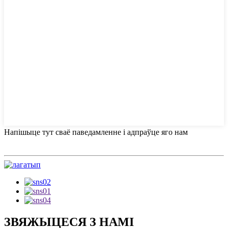
Напішыце тут сваё паведамленне і адпраўце яго нам
ЗВЯЖЫЦЕСЯ З НАМІ