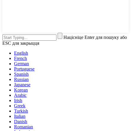
Націсніце Enter для пошуку або
ESC для закрыцця
English
French
German
Portuguese
Spanish
Russian
Japanese
Korean
Arabic
Irish
Greek
Turkish
Italian
Danish
Romanian