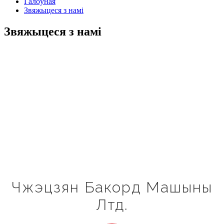
Галоўная
Звяжыцеся з намі
Звяжыцеся з намі
Чжэцзян Бакорд Машыны
Лтд.