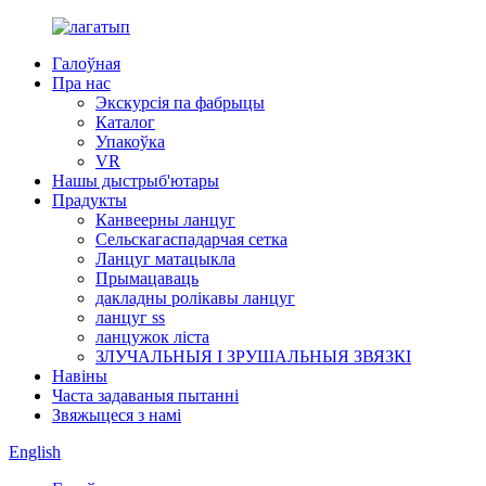
Галоўная
Пра нас
Экскурсія па фабрыцы
Каталог
Упакоўка
VR
Нашы дыстрыб'ютары
Прадукты
Канвеерны ланцуг
Сельскагаспадарчая сетка
Ланцуг матацыкла
Прымацаваць
дакладны ролікавы ланцуг
ланцуг ss
ланцужок ліста
ЗЛУЧАЛЬНЫЯ І ЗРУШАЛЬНЫЯ ЗВЯЗКІ
Навіны
Часта задаваныя пытанні
Звяжыцеся з намі
English