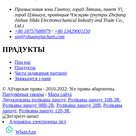
Прамысловая зона Гантоу, горад Лвтань, павет Уі,
горад Цзіньхуа, правінцыя Чжэцзян (унутры Zhejiang
Jinhua Jilida Electromechanical Industry and Trade Co.,
Ltd.)
+86 18757688979
/
+86 13429001150
sini@shuangjiachain.com
ПРАДУКТЫ
Пра нас
Прадукты
Часта задаваныя пытанні
Звяжыцеся з намі
© Аўтарскае права - 2010-2022: Усе правы абаронены.
Папулярныя тавары
-
Мапа сайта
Двухкрокавы ролікавы ланцуг
,
Ролікавы ланцуг 10B-3R
,
Ролікавы ланцуг 08B-2R
,
Ролікавы ланцуг 28B
,
Ролікавы
ланцуг
,
Ролікавы ланцуг 120-3R
,
Адправіць электронны ліст
WhatsApp