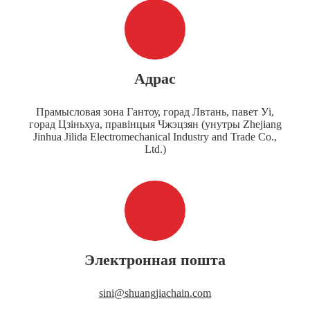
Адрас
Прамысловая зона Гантоу, горад Лвтань, павет Уі,
горад Цзіньхуа, правінцыя Чжэцзян (унутры Zhejiang
Jinhua Jilida Electromechanical Industry and Trade Co.,
Ltd.)
Электронная пошта
sini@shuangjiachain.com