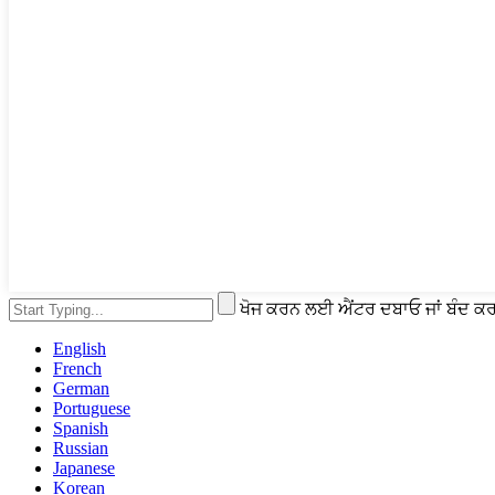
ਖੋਜ ਕਰਨ ਲਈ ਐਂਟਰ ਦਬਾਓ ਜਾਂ ਬੰਦ
English
French
German
Portuguese
Spanish
Russian
Japanese
Korean