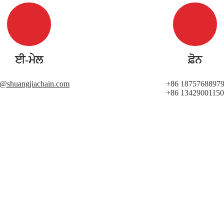
ਈ-ਮੇਲ
ਫ਼ੋਨ
i@shuangjiachain.com
+86 1875768897
+86 13429001150