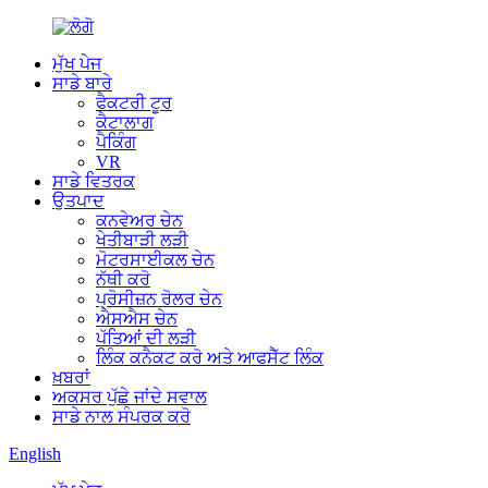
ਮੁੱਖ ਪੇਜ
ਸਾਡੇ ਬਾਰੇ
ਫੈਕਟਰੀ ਟੂਰ
ਕੈਟਾਲਾਗ
ਪੈਕਿੰਗ
VR
ਸਾਡੇ ਵਿਤਰਕ
ਉਤਪਾਦ
ਕਨਵੇਅਰ ਚੇਨ
ਖੇਤੀਬਾੜੀ ਲੜੀ
ਮੋਟਰਸਾਈਕਲ ਚੇਨ
ਨੱਥੀ ਕਰੋ
ਪ੍ਰੋਸੀਜ਼ਨ ਰੋਲਰ ਚੇਨ
ਐਸਐਸ ਚੇਨ
ਪੱਤਿਆਂ ਦੀ ਲੜੀ
ਲਿੰਕ ਕਨੈਕਟ ਕਰੋ ਅਤੇ ਆਫਸੈੱਟ ਲਿੰਕ
ਖ਼ਬਰਾਂ
ਅਕਸਰ ਪੁੱਛੇ ਜਾਂਦੇ ਸਵਾਲ
ਸਾਡੇ ਨਾਲ ਸੰਪਰਕ ਕਰੋ
English