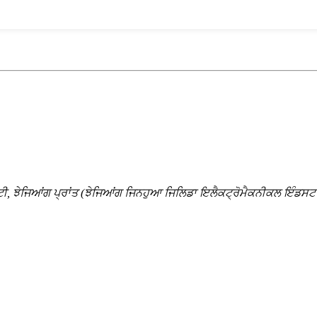
ੀ, ਝੇਜਿਆਂਗ ਪ੍ਰਾਂਤ (ਝੇਜਿਆਂਗ ਜਿਨਹੁਆ ਜਿਲਿਡਾ ਇਲੈਕਟ੍ਰੋਮੈਕਨੀਕਲ ਇੰਡਸਟਰ