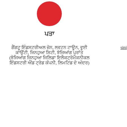
ਪਤਾ
ਗੈਂਗਟੂ ਇੰਡਸਟਰੀਅਲ ਜ਼ੋਨ, ਲਵਟਨ ਟਾਊਨ, ਵੂਈ
sin
ਕਾਉਂਟੀ, ਜਿਨਹੁਆ ਸਿਟੀ, ਝੇਜਿਆਂਗ ਪ੍ਰਾਂਤ
(ਝੇਜਿਆਂਗ ਜਿਨਹੁਆ ਜਿਲਿਡਾ ਇਲੈਕਟ੍ਰੋਮੈਕਨੀਕਲ
ਇੰਡਸਟਰੀ ਐਂਡ ਟ੍ਰੇਡ ਕੰਪਨੀ, ਲਿਮਟਿਡ ਦੇ ਅੰਦਰ)