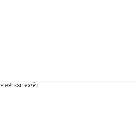
 ਕਰਨ ਲਈ ESC ਦਬਾਓ।