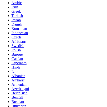
Arabic
Irish
Greek
Turkish
Italian
Danish
Romanian
Indonesian
Czech
Afrikaans
Swedish
Polish
Basque
Catalan
Esperanto
Hindi
Lao
Albanian
Amharic
Armenian
Azerbaijani
Belarusian
Bengali
Bosnian
Bulgarian