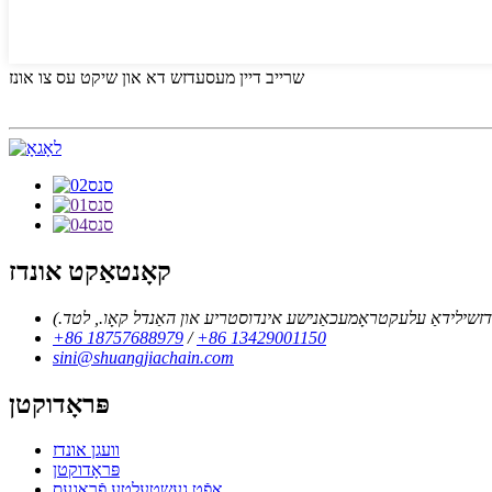
שרייב דיין מעסעדזש דא און שיקט עס צו אונז
קאָנטאַקט אונדז
ואַ דזשילידאַ עלעקטראָמעכאַנישע אינדוסטריע און האַנדל קאָו., לטד.)
+86 18757688979
/
+86 13429001150
sini@shuangjiachain.com
פּראָדוקטן
וועגן אונדז
פּראָדוקטן
אָפֿט געשטעלטע פֿראַגעס