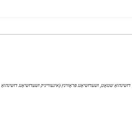
י, דזשינהואַ שטאָט, זשעדזשיאַנג פּראָווינץ (אינעווייניק זשעדזשיאַנג דזשינה