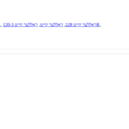
,
ראָללער קייט 120-3R
ראָללער קייט 28ב
,
ראָללער קייט
,
,
רא