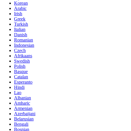
Korean
Arabic
Irish
Greek
Turkish
Italian
Danish
Romanian
Indonesian
Czech
Afrikaans
Swedish
Polish
Basque
Catalan
Esperanto
Hindi
Lao
Albanian
Amharic
Armenian
Azerbaijani
Belarusian
Bengali
Bosnian