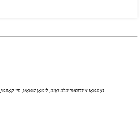
גאַנגטאָו אינדוסטריעלע זאָנע, לוטאַן שטאָט, וויי קאַונט