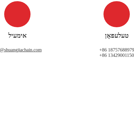
טעלעפאָן
אימעיל
i@shuangjiachain.com
+86 1875768897
+86 13429001150