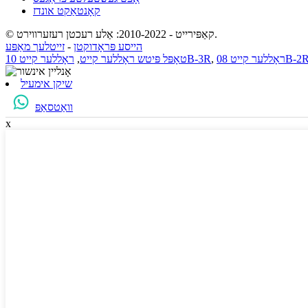
קאָנטאַקט אונדז
© קאַפּירייט - 2010-2022: אַלע רעכטן רעזערווירט.
הייסע פּראָדוקטן
-
זייטלעך מאַפּע
ָללער קייט 08B-2R
,
ראָללער קייט 10B-3R
טאָפּל פּיטש ראָללער קייט
,
שיקן אימעיל
וואַטסאַפּ
x