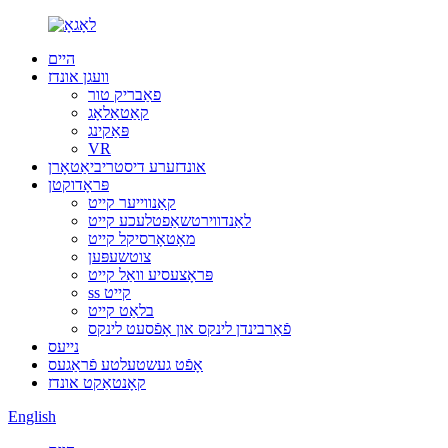
היים
וועגן אונדז
פאַבריק טור
קאַטאַלאָג
פּאַקינג
VR
אונדזערע דיסטריביאַטאָרן
פּראָדוקטן
קאַנווייער קייט
לאַנדווירטשאַפטלעכע קייט
מאָטאָרסיקל קייט
צוטשעפּען
פּראָצעסיע וואַל קייט
ss קייט
בלאַט קייט
פֿאַרבינדן לינקס און אָפֿסעט לינקס
נייעס
אָפֿט געשטעלטע פֿראַגעס
קאָנטאַקט אונדז
English