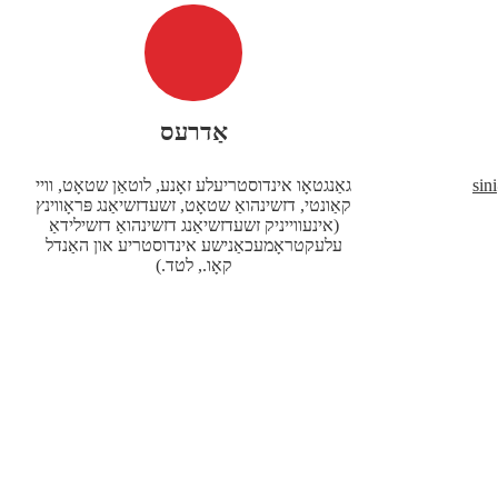
אַדרעס
sin
גאַנגטאָו אינדוסטריעלע זאָנע, לוטאַן שטאָט, וויי
קאַונטי, דזשינהואַ שטאָט, זשעדזשיאַנג פּראָווינץ
(אינעווייניק זשעדזשיאַנג דזשינהואַ דזשילידאַ
עלעקטראָמעכאַנישע אינדוסטריע און האַנדל
קאָו., לטד.)