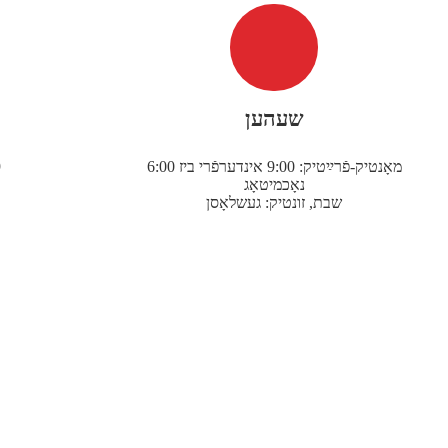
שעהען
מאָנטיק-פֿרײַטיק: 9:00 אינדערפֿרי ביז 6:00
9
נאָכמיטאָג
שבת, זונטיק: געשלאָסן