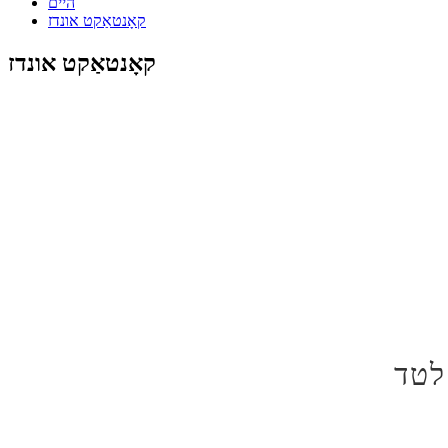
היים
קאָנטאַקט אונדז
קאָנטאַקט אונדז