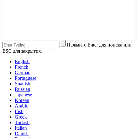
Нажмите Enter для поиска или
ESC для закрытия.
English
French
German
Portuguese
Spanish
Russian
Japanese
Korean
Arabic
Irish
Greek
Turkish
Italian
Danish