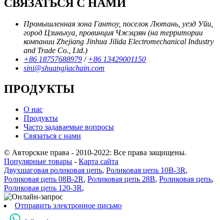
СВЯЗАТЬСЯ С НАМИ
Промышленная зона Гантоу, поселок Лютань, уезд Уйи,
город Цзиньхуа, провинция Чжэцзян (на территории
компании Zhejiang Jinhua Jilida Electromechanical Industry
and Trade Co., Ltd.)
+86 18757688979
/
+86 13429001150
sini@shuangjiachain.com
ПРОДУКТЫ
О нас
Продукты
Часто задаваемые вопросы
Связаться с нами
© Авторские права - 2010-2022: Все права защищены.
Популярные товары
-
Карта сайта
Двухшаговая роликовая цепь
,
Роликовая цепь 10B-3R
,
Роликовая цепь 08B-2R
,
Роликовая цепь 28B
,
Роликовая цепь
,
Роликовая цепь 120-3R
,
Отправить электронное письмо