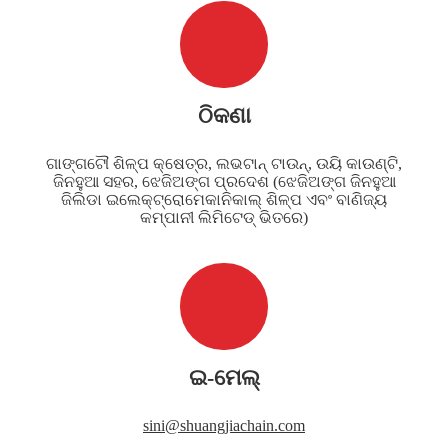
ଠିକଣା
ଗାଙ୍ଗଟୌ ଶିଳ୍ପ କ୍ଷେତ୍ର, ଲଭଟାନ୍ ଟାଉନ୍, ଉୟି କାଉଣ୍ଟି,
ଜିନହୁଆ ସହର, ଝେଜିଅଙ୍ଗ ପ୍ରଦେଶ (ଝେଜିଅଙ୍ଗ ଜିନହୁଆ
ଜିଲିଡା ଇଲେକ୍ଟ୍ରୋମେକାନିକାଲ୍ ଶିଳ୍ପ ଏବଂ ବାଣିଜ୍ୟ
କମ୍ପାନୀ ଲିମିଟେଡ୍ ଭିତରେ)
ଇ-ମେଲ୍
sini@shuangjiachain.com