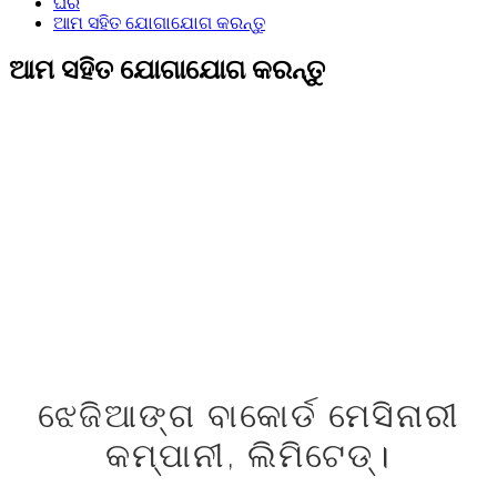
ଘର
ଆମ ସହିତ ଯୋଗାଯୋଗ କରନ୍ତୁ
ଆମ ସହିତ ଯୋଗାଯୋଗ କରନ୍ତୁ
ଝେଜିଆଙ୍ଗ ବାକୋର୍ଡ ମେସିନାରୀ
କମ୍ପାନୀ, ଲିମିଟେଡ୍।