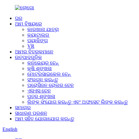
ଘର
ଆମ ବିଷୟରେ
କାରଖାନା ଯାତ୍ରା
କ୍ୟାଟାଲଗ୍
ପ୍ୟାକିଙ୍ଗ
VR
ଆମର ବିତରକମାନେ
ଉତ୍ପାଦଗୁଡ଼ିକ
କନଭେୟର୍ ଚେନ୍
କୃଷି ଶୃଙ୍ଖଳା
ମୋଟରସାଇକେଲ୍ ଚେନ୍
ସଂଲଗ୍ନ କରନ୍ତୁ
ପ୍ରୋସିଜନ ରୋଲର ଚେନ
ଏସଏସ ଚେନ
ପତ୍ର ଶୃଙ୍ଖଳା
ଲିଙ୍କ୍ ସଂଯୋଗ କରନ୍ତୁ ଏବଂ ଅଫସେଟ୍ ଲିଙ୍କ୍ କରନ୍ତୁ
ସମାଚାର
ସାଧାରଣ ପ୍ରଶ୍ନ
ଆମ ସହିତ ଯୋଗାଯୋଗ କରନ୍ତୁ
English