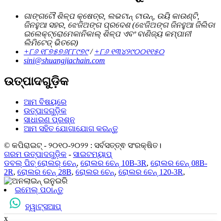
ଗାଙ୍ଗଟୌ ଶିଳ୍ପ କ୍ଷେତ୍ର, ଲଭଟାନ୍ ଟାଉନ୍, ଉୟି କାଉଣ୍ଟି,
ଜିନହୁଆ ସହର, ଝେଜିଅଙ୍ଗ ପ୍ରଦେଶ (ଝେଜିଅଙ୍ଗ ଜିନହୁଆ ଜିଲିଡା
ଇଲେକ୍ଟ୍ରୋମେକାନିକାଲ୍ ଶିଳ୍ପ ଏବଂ ବାଣିଜ୍ୟ କମ୍ପାନୀ
ଲିମିଟେଡ୍ ଭିତରେ)
+୮୬ ୧୮୭୫୭୬୮୮୯୭୯
/
+୮୬ ୧୩୪୨୯୦୦୧୧୫୦
sini@shuangjiachain.com
ଉତ୍ପାଦଗୁଡ଼ିକ
ଆମ ବିଷୟରେ
ଉତ୍ପାଦଗୁଡ଼ିକ
ସାଧାରଣ ପ୍ରଶ୍ନ
ଆମ ସହିତ ଯୋଗାଯୋଗ କରନ୍ତୁ
© କପିରାଇଟ୍ - ୨୦୧୦-୨୦୨୨ : ସର୍ବସତ୍ତ୍ଵ ସଂରକ୍ଷିତ।
ଗରମ ଉତ୍ପାଦଗୁଡ଼ିକ
-
ସାଇଟମ୍ୟାପ୍
ଡବଲ୍ ପିଚ୍ ରୋଲର୍ ଚେନ୍
,
ରୋଲର ଚେନ୍ 10B-3R
,
ରୋଲର ଚେନ୍ 08B-
2R
,
ରୋଲର ଚେନ୍ 28B
,
ରୋଲର ଚେନ୍
,
ରୋଲର ଚେନ୍ 120-3R
,
ଇମେଲ୍ ପଠାନ୍ତୁ
ହ୍ୱାଟ୍ସଆପ୍
x