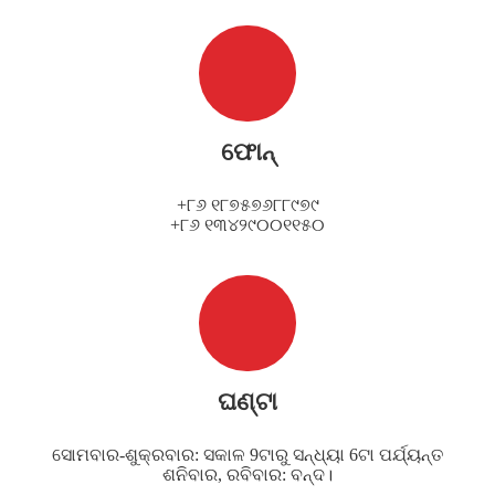
ଫୋନ୍
+୮୬ ୧୮୭୫୭୬୮୮୯୭୯
+୮୬ ୧୩୪୨୯୦୦୧୧୫୦
ଘଣ୍ଟା
ସୋମବାର-ଶୁକ୍ରବାର: ସକାଳ 9ଟାରୁ ସନ୍ଧ୍ୟା 6ଟା ପର୍ଯ୍ୟନ୍ତ
ଶନିବାର, ରବିବାର: ବନ୍ଦ।