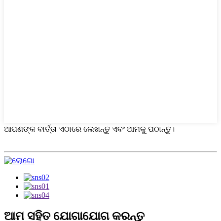
ଆପଣଙ୍କ ବାର୍ତ୍ତା ଏଠାରେ ଲେଖନ୍ତୁ ଏବଂ ଆମକୁ ପଠାନ୍ତୁ।
ଆମ ସହିତ ଯୋଗାଯୋଗ କରନ୍ତୁ