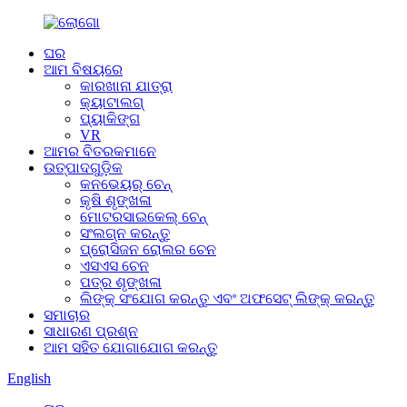
ଘର
ଆମ ବିଷୟରେ
କାରଖାନା ଯାତ୍ରା
କ୍ୟାଟାଲଗ୍
ପ୍ୟାକିଙ୍ଗ
VR
ଆମର ବିତରକମାନେ
ଉତ୍ପାଦଗୁଡ଼ିକ
କନଭେୟର୍ ଚେନ୍
କୃଷି ଶୃଙ୍ଖଳା
ମୋଟରସାଇକେଲ୍ ଚେନ୍
ସଂଲଗ୍ନ କରନ୍ତୁ
ପ୍ରୋସିଜନ ରୋଲର ଚେନ
ଏସଏସ ଚେନ
ପତ୍ର ଶୃଙ୍ଖଳା
ଲିଙ୍କ୍ ସଂଯୋଗ କରନ୍ତୁ ଏବଂ ଅଫସେଟ୍ ଲିଙ୍କ୍ କରନ୍ତୁ
ସମାଚାର
ସାଧାରଣ ପ୍ରଶ୍ନ
ଆମ ସହିତ ଯୋଗାଯୋଗ କରନ୍ତୁ
English