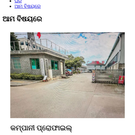
ଘର
ଆମ ବିଷୟରେ
ଆମ ବିଷୟରେ
କମ୍ପାନୀ ପ୍ରୋଫାଇଲ୍