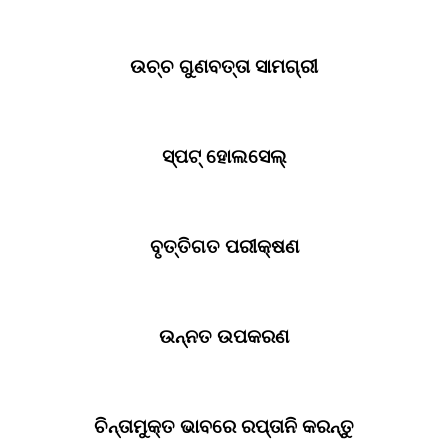
ଉଚ୍ଚ ଗୁଣବତ୍ତା ସାମଗ୍ରୀ
ସ୍ପଟ୍ ହୋଲସେଲ୍
ବୃତ୍ତିଗତ ପରୀକ୍ଷଣ
ଉନ୍ନତ ଉପକରଣ
ଚିନ୍ତାମୁକ୍ତ ଭାବରେ ରପ୍ତାନି କରନ୍ତୁ