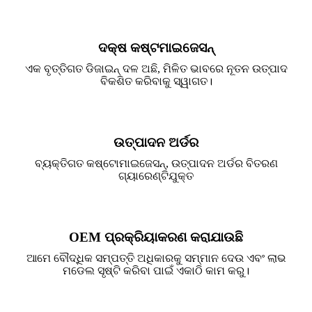
ଦକ୍ଷ କଷ୍ଟମାଇଜେସନ୍
ଏକ ବୃତ୍ତିଗତ ଡିଜାଇନ୍ ଦଳ ଅଛି, ମିଳିତ ଭାବରେ ନୂତନ ଉତ୍ପାଦ
ବିକଶିତ କରିବାକୁ ସ୍ୱାଗତ।
ଉତ୍ପାଦନ ଅର୍ଡର
ବ୍ୟକ୍ତିଗତ କଷ୍ଟୋମାଇଜେସନ୍, ଉତ୍ପାଦନ ଅର୍ଡର ବିତରଣ
ଗ୍ୟାରେଣ୍ଟିଯୁକ୍ତ
OEM ପ୍ରକ୍ରିୟାକରଣ କରାଯାଉଛି
ଆମେ ବୌଦ୍ଧିକ ସମ୍ପତ୍ତି ଅଧିକାରକୁ ସମ୍ମାନ ଦେଉ ଏବଂ ଲାଭ
ମଡେଲ ସୃଷ୍ଟି କରିବା ପାଇଁ ଏକାଠି କାମ କରୁ।