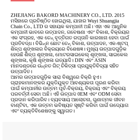
ZHEJIANG BAKORD MACHINERY CO., LTD. 2015
ମସିହାରେ ପ୍ରତିଷ୍ଠିତ ହୋଇଥିଲା, ଯାହାର Wuyi Shuangjia
Chain Co., LTD ର ସହାୟକ କମ୍ପାନୀ ଅଛି। ଏହା ଏକ ଆଧୁନିକ
କମ୍ପାନୀ ଭାବରେ ଉତ୍ପାଦନ, ଗବେଷଣା ଏବଂ ବିକାଶ, ବିକ୍ରୟର
ଏକ ସଂଗ୍ରହ, ଏକ ଚେନ୍ ବୃତ୍ତିଗତ ରପ୍ତାନି କାରଖାନା ହେବା ପାଇଁ
ପ୍ରତିବଦ୍ଧ। ବିଭିନ୍ନ ଛୋଟ ଚେନ୍ ବିକାଶ, ଉତ୍ପାଦନ, ଏକ-ଷ୍ଟପ୍
ଶିଳ୍ପ ଶୃଙ୍ଖଳାର ବିକ୍ରୟରେ ବିଶେଷଜ୍ଞ। ମୁଖ୍ୟ ଉତ୍ପାଦଗୁଡ଼ିକ
ହେଉଛି ଶିଳ୍ପ ଶୃଙ୍ଖଳା, ମୋଟରସାଇକେଲ୍ ଶୃଙ୍ଖଳା, ସାଇକେଲ
ଶୃଙ୍ଖଳା, କୃଷି ଶୃଙ୍ଖଳା ଇତ୍ୟାଦି। DIN ଏବଂ ASIN
ମାନଦଣ୍ଡରେ ଉନ୍ନତ ଗିଟ୍ ଚିକିତ୍ସା ପ୍ରଯୁକ୍ତିବିଦ୍ୟା ସହିତ
ଉତ୍ପାଦିତ।
ଆମର ଉତ୍ପାଦଗୁଡ଼ିକ ସାରା ବିଶ୍ୱରେ ବିକ୍ରି ହୁଏ।
ଗ୍ରାହକମାନଙ୍କର ଯୁକ୍ତିଯୁକ୍ତ ଆବଶ୍ୟକତା ପୂରଣ କରିବା
ପାଇଁ କମ୍ପାନୀର ଉତ୍ତମ ପୂର୍ବ-ବିକ୍ରୟ, ବିକ୍ରୟ ଏବଂ ବିକ୍ରୟ
ପରବର୍ତ୍ତୀ ସେବା ଅଛି। ଏହି ଉତ୍ପାଦ 0EM ଏବଂ ODM ସେବା
ପ୍ରଦାନ କରିପାରିବ। ବ୍ୟବସାୟ ଆଲୋଚନା, ଗୁଣାତ୍ମକ ଜୀବନ
ବାଣ୍ଟିବା, ଏକ ଉତ୍ତମ ଭବିଷ୍ୟତ ସୃଷ୍ଟି କରିବା ପାଇଁ ଉଦ୍ୟୋଗ
ଏବଂ ବ୍ୟକ୍ତିବିଶେଷଙ୍କୁ ସ୍ୱାଗତ।