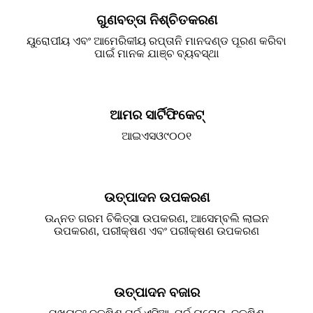
ଗୁଣବତ୍ତା ନିଶ୍ଚିତକରଣ
ୟୁରୋପୀୟ ଏବଂ ଆମେରିକୀୟ ରପ୍ତାନି ମାନଦଣ୍ଡ ପୂରଣ କରିବା
ପାଇଁ ମାନକ ଯାଞ୍ଚ ବ୍ୟବସ୍ଥା
ଆମର ସାର୍ଟିଫିକେଟ୍
ଆଇଏସଓ୯୦୦୧
ଉତ୍ପାଦନ ଉପକରଣ
ଉନ୍ନତ ଗରମ ଚିକିତ୍ସା ଉପକରଣ, ଆସେମ୍ବଲି ଲାଇନ
ଉପକରଣ, ପରୀକ୍ଷଣ ଏବଂ ପରୀକ୍ଷଣ ଉପକରଣ
ଉତ୍ପାଦନ ବଜାର