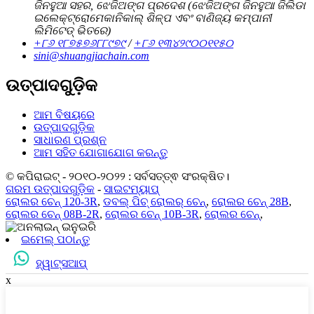
ଜିନହୁଆ ସହର, ଝେଜିଅଙ୍ଗ ପ୍ରଦେଶ (ଝେଜିଅଙ୍ଗ ଜିନହୁଆ ଜିଲିଡା
ଇଲେକ୍ଟ୍ରୋମେକାନିକାଲ୍ ଶିଳ୍ପ ଏବଂ ବାଣିଜ୍ୟ କମ୍ପାନୀ
ଲିମିଟେଡ୍ ଭିତରେ)
+୮୬ ୧୮୭୫୭୬୮୮୯୭୯
/
+୮୬ ୧୩୪୨୯୦୦୧୧୫୦
sini@shuangjiachain.com
ଉତ୍ପାଦଗୁଡ଼ିକ
ଆମ ବିଷୟରେ
ଉତ୍ପାଦଗୁଡ଼ିକ
ସାଧାରଣ ପ୍ରଶ୍ନ
ଆମ ସହିତ ଯୋଗାଯୋଗ କରନ୍ତୁ
© କପିରାଇଟ୍ - ୨୦୧୦-୨୦୨୨ : ସର୍ବସତ୍ତ୍ଵ ସଂରକ୍ଷିତ।
ଗରମ ଉତ୍ପାଦଗୁଡ଼ିକ
-
ସାଇଟମ୍ୟାପ୍
ରୋଲର ଚେନ୍ 120-3R
,
ଡବଲ୍ ପିଚ୍ ରୋଲର୍ ଚେନ୍
,
ରୋଲର ଚେନ୍ 28B
,
ରୋଲର ଚେନ୍ 08B-2R
,
ରୋଲର ଚେନ୍ 10B-3R
,
ରୋଲର ଚେନ୍
,
ଇମେଲ୍ ପଠାନ୍ତୁ
ହ୍ୱାଟ୍ସଆପ୍
x