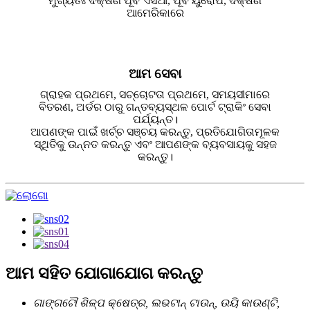
ମୁଖ୍ୟତଃ ଦକ୍ଷିଣ ପୂର୍ବ ଏସିଆ, ପୂର୍ବ ୟୁରୋପ, ଦକ୍ଷିଣ
ଆମେରିକାରେ
ଆମ ସେବା
ଗ୍ରାହକ ପ୍ରଥମେ, ସଚ୍ଚୋଟତା ପ୍ରଥମେ, ସମୟସୀମାରେ
ବିତରଣ, ଅର୍ଡର ଠାରୁ ଗନ୍ତବ୍ୟସ୍ଥଳ ପୋର୍ଟ ଟ୍ରାକିଂ ସେବା
ପର୍ଯ୍ୟନ୍ତ।
ଆପଣଙ୍କ ପାଇଁ ଖର୍ଚ୍ଚ ସଞ୍ଚୟ କରନ୍ତୁ, ପ୍ରତିଯୋଗିତାମୂଳକ
ସ୍ଥିତିକୁ ଉନ୍ନତ କରନ୍ତୁ ଏବଂ ଆପଣଙ୍କ ବ୍ୟବସାୟକୁ ସହଜ
କରନ୍ତୁ।
ଆମ ସହିତ ଯୋଗାଯୋଗ କରନ୍ତୁ
ଗାଙ୍ଗଟୌ ଶିଳ୍ପ କ୍ଷେତ୍ର, ଲଭଟାନ୍ ଟାଉନ୍, ଉୟି କାଉଣ୍ଟି,