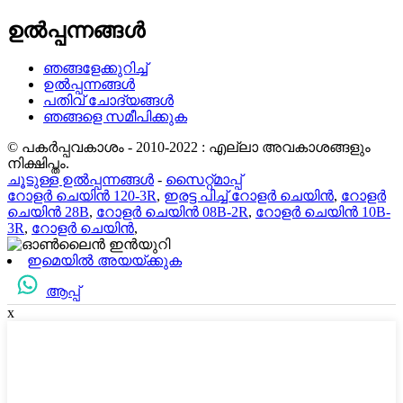
ഉൽപ്പന്നങ്ങൾ
ഞങ്ങളേക്കുറിച്ച്
ഉൽപ്പന്നങ്ങൾ
പതിവ് ചോദ്യങ്ങൾ
ഞങ്ങളെ സമീപിക്കുക
© പകർപ്പവകാശം - 2010-2022 : എല്ലാ അവകാശങ്ങളും
നിക്ഷിപ്തം.
ചൂടുള്ള ഉൽപ്പന്നങ്ങൾ
-
സൈറ്റ്മാപ്പ്
റോളർ ചെയിൻ 120-3R
,
ഇരട്ട പിച്ച് റോളർ ചെയിൻ
,
റോളർ
ചെയിൻ 28B
,
റോളർ ചെയിൻ 08B-2R
,
റോളർ ചെയിൻ 10B-
3R
,
റോളർ ചെയിൻ
,
ഇമെയിൽ അയയ്ക്കുക
ആപ്പ്
x