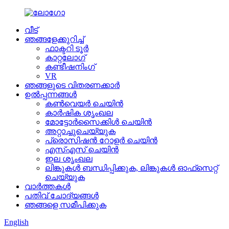
വീട്
ഞങ്ങളേക്കുറിച്ച്
ഫാക്ടറി ടൂർ
കാറ്റലോഗ്
കണ്ടീഷനിംഗ്
VR
ഞങ്ങളുടെ വിതരണക്കാർ
ഉൽപ്പന്നങ്ങൾ
കൺവെയർ ചെയിൻ
കാർഷിക ശൃംഖല
മോട്ടോർസൈക്കിൾ ചെയിൻ
അറ്റാച്ചുചെയ്യുക
പ്രൊസിഷൻ റോളർ ചെയിൻ
എസ്എസ് ചെയിൻ
ഇല ശൃംഖല
ലിങ്കുകൾ ബന്ധിപ്പിക്കുക, ലിങ്കുകൾ ഓഫ്‌സെറ്റ്
ചെയ്യുക
വാർത്തകൾ
പതിവ് ചോദ്യങ്ങൾ
ഞങ്ങളെ സമീപിക്കുക
English