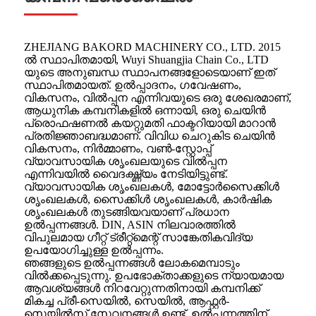
ZHEJIANG BAKORD MACHINERY CO., LTD. 2015
ൽ സ്ഥാപിതമായി, Wuyi Shuangjia Chain Co., LTD
യുടെ അനുബന്ധ സ്ഥാപനങ്ങളോടെയാണ് ഇത്
സ്ഥാപിതമായത്. ഉൽപ്പാദനം, ഗവേഷണം,
വികസനം, വിൽപ്പന എന്നിവയുടെ ഒരു ശേഖരമാണ്,
ആധുനിക കമ്പനികളിൽ ഒന്നായി, ഒരു ചെയിൻ
പ്രൊഫഷണൽ കയറ്റുമതി ഫാക്ടറിയായി മാറാൻ
പ്രതിജ്ഞാബദ്ധമാണ്. വിവിധ ചെറുകിട ചെയിൻ
വികസനം, നിർമ്മാണം, വൺ-സ്റ്റോപ്പ്
വ്യാവസായിക ശൃംഖലയുടെ വിൽപ്പന
എന്നിവയിൽ വൈദഗ്ദ്ധ്യം നേടിയിട്ടുണ്ട്.
വ്യാവസായിക ശൃംഖലകൾ, മോട്ടോർസൈക്കിൾ
ശൃംഖലകൾ, സൈക്കിൾ ശൃംഖലകൾ, കാർഷിക
ശൃംഖലകൾ തുടങ്ങിയവയാണ് പ്രധാന
ഉൽപ്പന്നങ്ങൾ. DIN, ASIN നിലവാരത്തിൽ
വിപുലമായ ഗീറ്റ് ട്രീറ്റ്മെന്റ് സാങ്കേതികവിദ്യ
ഉപയോഗിച്ചുള്ള ഉൽപ്പന്നം.
ഞങ്ങളുടെ ഉൽപ്പന്നങ്ങൾ ലോകമെമ്പാടും
വിൽക്കപ്പെടുന്നു. ഉപഭോക്താക്കളുടെ ന്യായമായ
ആവശ്യങ്ങൾ നിറവേറ്റുന്നതിനായി കമ്പനിക്ക്
മികച്ച പ്രീ-സെയിൽ, സെയിൽ, ആഫ്റ്റർ-
സെയിൽസ് സേവനങ്ങൾ ഉണ്ട്. ഉൽപ്പന്നത്തിന്