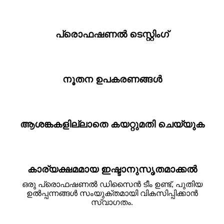
പ്രൊഫഷണൽ ടെസ്റ്റിംഗ്
നൂതന ഉപകരണങ്ങൾ
ആശങ്കകളില്ലാതെ കയറ്റുമതി ചെയ്യുക
കാര്യക്ഷമമായ ഇഷ്ടാനുസൃതമാക്കൽ
ഒരു പ്രൊഫഷണൽ ഡിസൈൻ ടീം ഉണ്ട്, പുതിയ
ഉൽപ്പന്നങ്ങൾ സംയുക്തമായി വികസിപ്പിക്കാൻ
സ്വാഗതം.