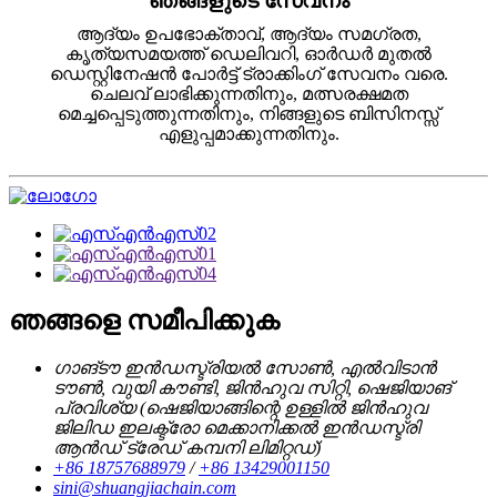
ഞങ്ങളുടെ സേവനം
ആദ്യം ഉപഭോക്താവ്, ആദ്യം സമഗ്രത,
കൃത്യസമയത്ത് ഡെലിവറി, ഓർഡർ മുതൽ
ഡെസ്റ്റിനേഷൻ പോർട്ട് ട്രാക്കിംഗ് സേവനം വരെ.
ചെലവ് ലാഭിക്കുന്നതിനും, മത്സരക്ഷമത
മെച്ചപ്പെടുത്തുന്നതിനും, നിങ്ങളുടെ ബിസിനസ്സ്
എളുപ്പമാക്കുന്നതിനും.
ഞങ്ങളെ സമീപിക്കുക
ഗാങ്‌ടൗ ഇൻഡസ്ട്രിയൽ സോൺ, എൽവിടാൻ
ടൗൺ, വുയി കൗണ്ടി, ജിൻഹുവ സിറ്റി, ഷെജിയാങ്
പ്രവിശ്യ (ഷെജിയാങ്ങിന്റെ ഉള്ളിൽ ജിൻഹുവ
ജിലിഡ ഇലക്ട്രോ മെക്കാനിക്കൽ ഇൻഡസ്ട്രി
ആൻഡ് ട്രേഡ് കമ്പനി ലിമിറ്റഡ്)
+86 18757688979
/
+86 13429001150
sini@shuangjiachain.com