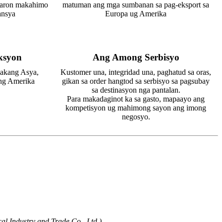
 aron makahimo
matuman ang mga sumbanan sa pag-eksport sa
ansya
Europa ug Amerika
ksyon
Ang Among Serbisyo
lakang Asya,
Kustomer una, integridad una, paghatud sa oras,
ng Amerika
gikan sa order hangtod sa serbisyo sa pagsubay
sa destinasyon nga pantalan.
Para makadaginot ka sa gasto, mapaayo ang
kompetisyon ug mahimong sayon ​​ang imong
negosyo.
al Industry and Trade Co., Ltd.)