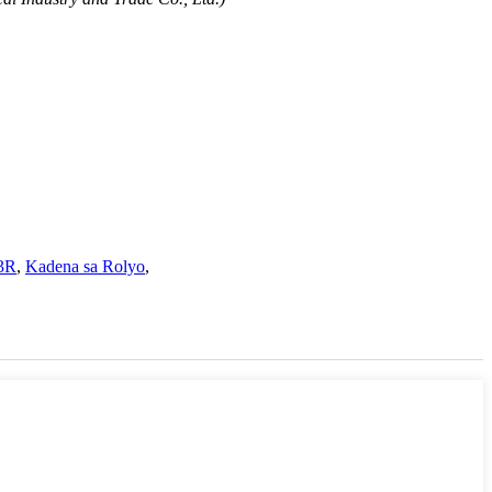
-3R
,
Kadena sa Rolyo
,