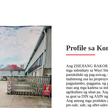
Profile sa K
Ang ZHEJIANG BAKORD M
mga subsidiary sa Wuyi Sh
panukiduki ug pag-uswag, 
mahimong usa ka propesyona
pagpalambo, paggama, ug 
mao ang mga kadena sa indus
agrikultura ug uban pa. An
sa geat sa DIN ug ASIN ng
Ang among mga produkto gi
pre-sale, sale, ug after-s