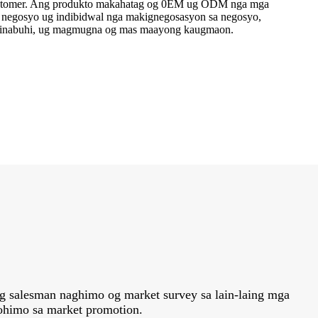
ustomer. Ang produkto makahatag og 0EM ug ODM nga mga
 negosyo ug indibidwal nga makignegosasyon sa negosyo,
 kinabuhi, ug magmugna og mas maayong kaugmaon.
 salesman naghimo og market survey sa lain-laing mga
ohimo sa market promotion.