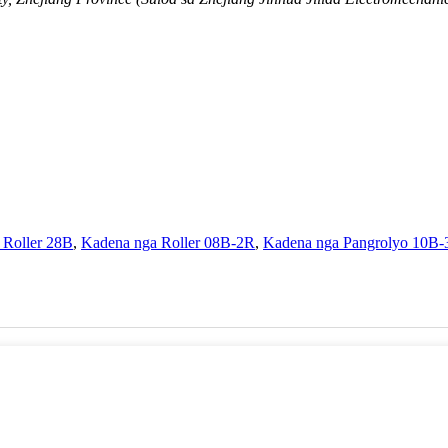
 Roller 28B
,
Kadena nga Roller 08B-2R
,
Kadena nga Pangrolyo 10B