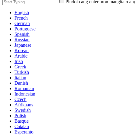
Pindota ang enter aron mangita o an
English
French
German
Portuguese
Spanish
Russian
Japanese
Korean
Arabic
Irish
Greek
Turkish
Italian
Danish
Romanian
Indonesian
Czech
Afrikaans
Swedish
Polish
Basque
Catalan
Esperanto