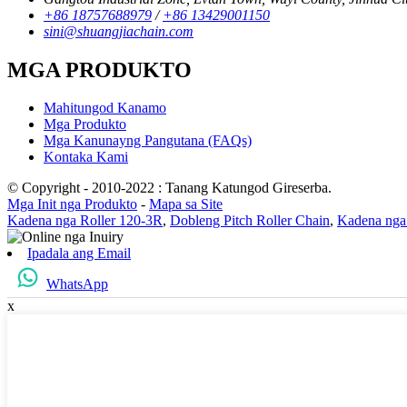
+86 18757688979
/
+86 13429001150
sini@shuangjiachain.com
MGA PRODUKTO
Mahitungod Kanamo
Mga Produkto
Mga Kanunayng Pangutana (FAQs)
Kontaka Kami
© Copyright - 2010-2022 : Tanang Katungod Gireserba.
Mga Init nga Produkto
-
Mapa sa Site
Kadena nga Roller 120-3R
,
Dobleng Pitch Roller Chain
,
Kadena nga
Ipadala ang Email
WhatsApp
x