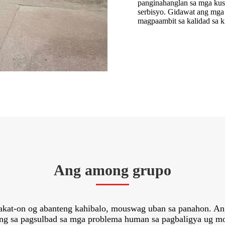
panginahanglan sa mga k
serbisyo. Gidawat ang mga
magpaambit sa kalidad sa
Ang among grupo
kat-on og abanteng kahibalo, mouswag uban sa panahon. Ang
ng sa pagsulbad sa mga problema human sa pagbaligya ug m