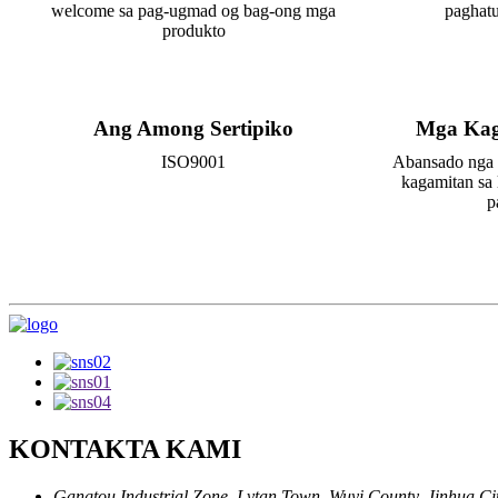
welcome sa pag-ugmad og bag-ong mga
paghatu
produkto
Ang Among Sertipiko
Mga Kag
ISO9001
Abansado nga k
kagamitan sa 
p
KONTAKTA KAMI
Gangtou Industrial Zone, Lvtan Town, Wuyi County, Jinhua City