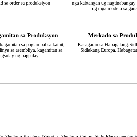
d sa order sa produksiyon
nga kabtangan ug nagtinabangay
og mga modelo sa gan
amitan sa Produksyon
Merkado sa Produ
agamitan sa pagtambal sa kainit,
Kasagaran sa Habagatang-Sid
linya sa asembliya, kagamitan sa
Sidlakang Europa, Habagata
agsulay ug pagsulay
, Zhejiang Province (Sulod sa Zhejiang Jinhua Jilida Electromechanic