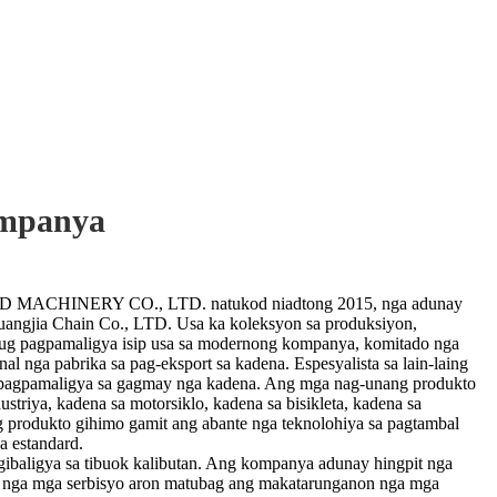
ompanya
ACHINERY CO., LTD. natukod niadtong 2015, nga adunay
uangjia Chain Co., LTD. Usa ka koleksyon sa produksiyon,
ug pagpamaligya isip usa sa modernong kompanya, komitado nga
l nga pabrika sa pag-eksport sa kadena. Espesyalista sa lain-laing
pagpamaligya sa gagmay nga kadena. Ang mga nag-unang produkto
triya, kadena sa motorsiklo, kadena sa bisikleta, kadena sa
g produkto gihimo gamit ang abante nga teknolohiya sa pagtambal
a estandard.
baligya sa tibuok kalibutan. Ang kompanya adunay hingpit nga
ales nga mga serbisyo aron matubag ang makatarunganon nga mga