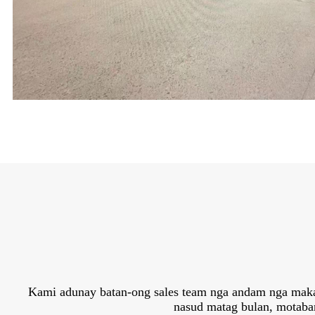
Kami adunay batan-ong sales team nga andam nga maka
nasud matag bulan, motaba