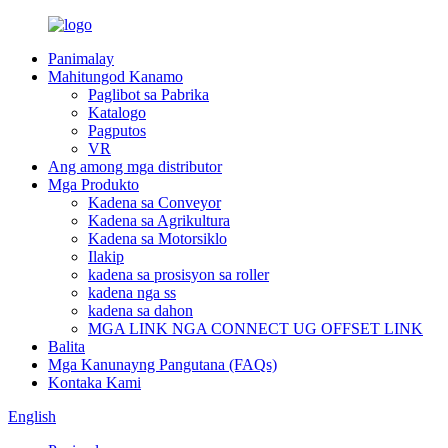
Panimalay
Mahitungod Kanamo
Paglibot sa Pabrika
Katalogo
Pagputos
VR
Ang among mga distributor
Mga Produkto
Kadena sa Conveyor
Kadena sa Agrikultura
Kadena sa Motorsiklo
Ilakip
kadena sa prosisyon sa roller
kadena nga ss
kadena sa dahon
MGA LINK NGA CONNECT UG OFFSET LINK
Balita
Mga Kanunayng Pangutana (FAQs)
Kontaka Kami
English