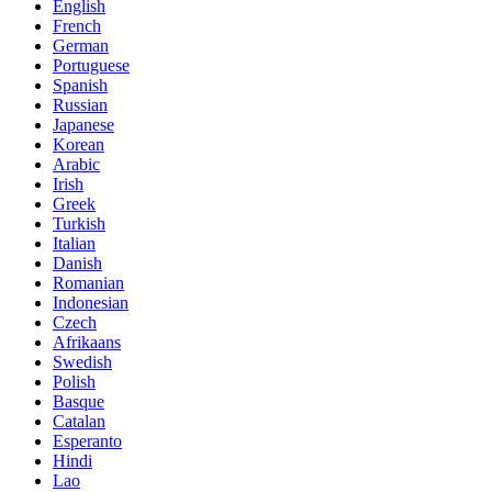
English
French
German
Portuguese
Spanish
Russian
Japanese
Korean
Arabic
Irish
Greek
Turkish
Italian
Danish
Romanian
Indonesian
Czech
Afrikaans
Swedish
Polish
Basque
Catalan
Esperanto
Hindi
Lao