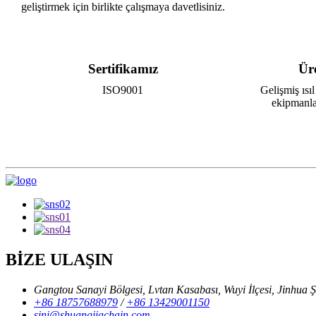
geliştirmek için birlikte çalışmaya davetlisiniz.
Sertifikamız
Ür
ISO9001
Gelişmiş ısı
ekipmanla
BİZE ULAŞIN
Gangtou Sanayi Bölgesi, Lvtan Kasabası, Wuyi İlçesi, Jinhua Şe
+86 18757688979
/
+86 13429001150
sini@shuangjiachain.com