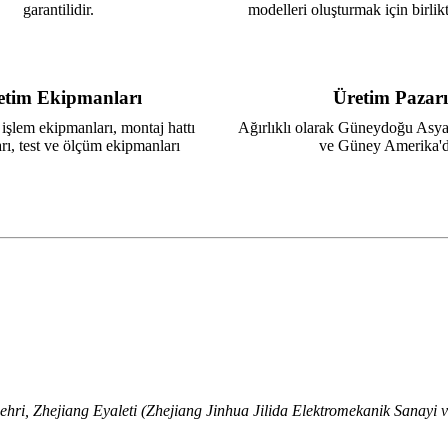
garantilidir.
modelleri oluşturmak için birlikt
etim Ekipmanları
Üretim Pazarı
l işlem ekipmanları, montaj hattı
Ağırlıklı olarak Güneydoğu Asy
rı, test ve ölçüm ekipmanları
ve Güney Amerika'd
hri, Zhejiang Eyaleti (Zhejiang Jinhua Jilida Elektromekanik Sanayi ve 