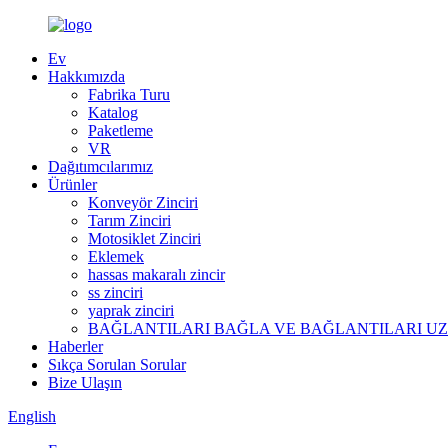
Ev
Hakkımızda
Fabrika Turu
Katalog
Paketleme
VR
Dağıtımcılarımız
Ürünler
Konveyör Zinciri
Tarım Zinciri
Motosiklet Zinciri
Eklemek
hassas makaralı zincir
ss zinciri
yaprak zinciri
BAĞLANTILARI BAĞLA VE BAĞLANTILARI U
Haberler
Sıkça Sorulan Sorular
Bize Ulaşın
English