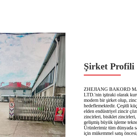
Şirket Profili
ZHEJIANG BAKORD MACHIN
LTD.'nin iştiraki olarak kur
modern bir şirket olup, zin
hedeflemektedir. Çeşitli küç
elden endüstriyel zincir çöz
zincirleri, bisiklet zincirle
gelişmiş büyük işleme teknol
Ürünlerimiz tüm dünyada sat
için mükemmel satış öncesi