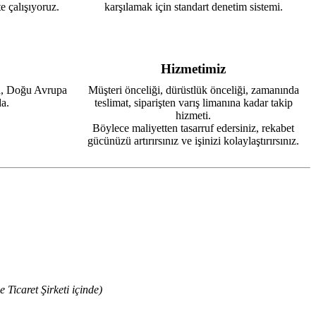
e çalışıyoruz.
karşılamak için standart denetim sistemi.
Hizmetimiz
a, Doğu Avrupa
Müşteri önceliği, dürüstlük önceliği, zamanında
a.
teslimat, siparişten varış limanına kadar takip
hizmeti.
Böylece maliyetten tasarruf edersiniz, rekabet
gücünüzü artırırsınız ve işinizi kolaylaştırırsınız.
Ticaret Şirketi içinde)