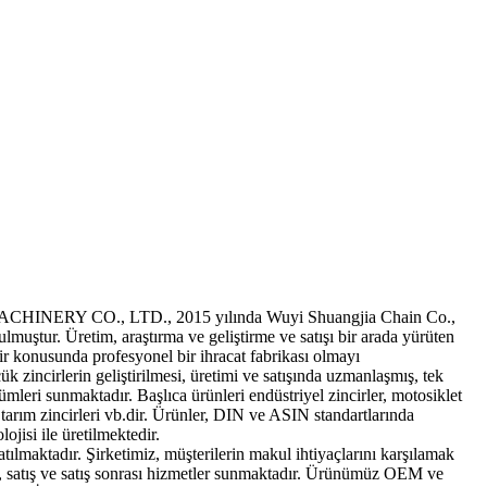
ERY CO., LTD., 2015 yılında Wuyi Shuangjia Chain Co.,
ulmuştur. Üretim, araştırma ve geliştirme ve satışı bir arada yürüten
cir konusunda profesyonel bir ihracat fabrikası olmayı
ük zincirlerin geliştirilmesi, üretimi ve satışında uzmanlaşmış, tek
ümleri sunmaktadır. Başlıca ürünleri endüstriyel zincirler, motosiklet
ri, tarım zincirleri vb.dir. Ürünler, DIN ve ASIN standartlarında
ojisi ile üretilmektedir.
ılmaktadır. Şirketimiz, müşterilerin makul ihtiyaçlarını karşılamak
, satış ve satış sonrası hizmetler sunmaktadır. Ürünümüz OEM ve