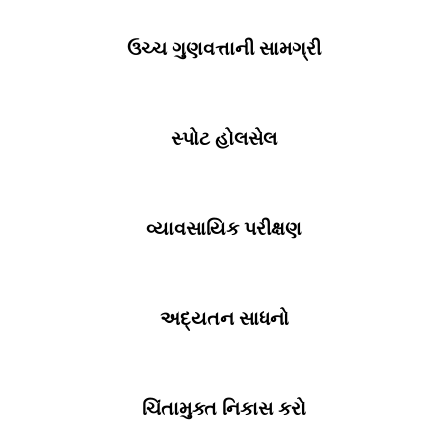
ઉચ્ચ ગુણવત્તાની સામગ્રી
સ્પોટ હોલસેલ
વ્યાવસાયિક પરીક્ષણ
અદ્યતન સાધનો
ચિંતામુક્ત નિકાસ કરો