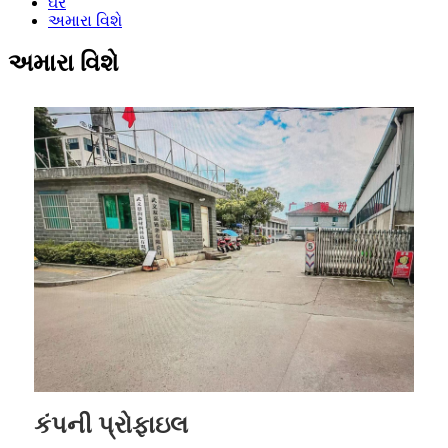
ઘર
અમારા વિશે
અમારા વિશે
કંપની પ્રોફાઇલ