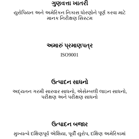
ગુણવત્તા ખાતરી
યુરોપિયન અને અમેરિકન નિકાસ ધોરણોને પૂર્ણ કરવા માટે
માનક નિરીક્ષણ સિસ્ટમ
અમારું પ્રમાણપત્ર
ISO9001
ઉત્પાદન સાધનો
અદ્યતન ગરમી સારવાર સાધનો, એસેમ્બલી લાઇન સાધનો,
પરીક્ષણ અને પરીક્ષણ સાધનો
ઉત્પાદન બજાર
મુખ્યત્વે દક્ષિણપૂર્વ એશિયા, પૂર્વી યુરોપ, દક્ષિણ અમેરિકામાં