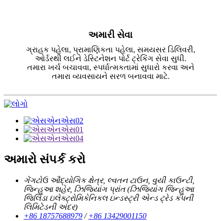
અમારી સેવા
ગ્રાહક પહેલા, પ્રામાણિકતા પહેલા, સમયસર ડિલિવરી,
ઓર્ડરથી લઈને ડેસ્ટિનેશન પોર્ટ ટ્રેકિંગ સેવા સુધી.
તમારા ખર્ચ બચાવવા, સ્પર્ધાત્મકતામાં સુધારો કરવા અને
તમારા વ્યવસાયને સરળ બનાવવા માટે.
અમારો સંપર્ક કરો
ગેંગટોઉ ઔદ્યોગિક ક્ષેત્ર, લ્વતન ટાઉન, વુયી કાઉન્ટી,
જિન્હુઆ શહેર, ઝિજિયાંગ પ્રાંત (ઝિજિયાંગ જિન્હુઆ
જિલિડા ઇલેક્ટ્રોમિકેનિકલ ઇન્ડસ્ટ્રી એન્ડ ટ્રેડ કંપની
લિમિટેડની અંદર)
+86 18757688979
/
+86 13429001150