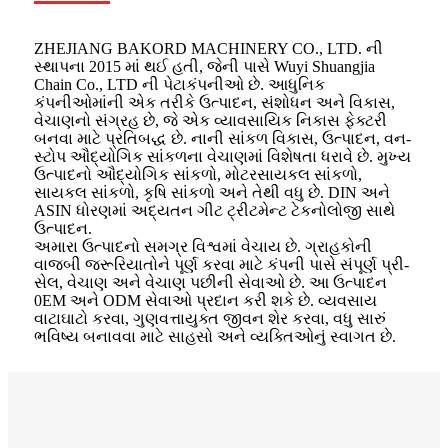
ZHEJIANG BAKORD MACHINERY CO., LTD. ની
સ્થાપના 2015 માં થઈ હતી, જેની પાસે Wuyi Shuangjia
Chain Co., LTD ની પેટાકંપનીઓ છે. આધુનિક
કંપનીઓમાંની એક તરીકે ઉત્પાદન, સંશોધન અને વિકાસ,
વેચાણનો સંગ્રહ છે, જે એક વ્યાવસાયિક નિકાસ ફેક્ટરી
બનવા માટે પ્રતિબદ્ધ છે. નાની સાંકળ વિકાસ, ઉત્પાદન, વન-
સ્ટોપ ઔદ્યોગિક સાંકળના વેચાણમાં વિશેષતા ધરાવે છે. મુખ્ય
ઉત્પાદનો ઔદ્યોગિક સાંકળો, મોટરસાયકલ સાંકળો,
સાયકલ સાંકળો, કૃષિ સાંકળો અને તેથી વધુ છે. DIN અને
ASIN ધોરણમાં અદ્યતન ગીટ ટ્રીટમેન્ટ ટેકનોલોજી સાથે
ઉત્પાદન.
અમારા ઉત્પાદનો સમગ્ર વિશ્વમાં વેચાય છે. ગ્રાહકોની
વાજબી જરૂરિયાતોને પૂર્ણ કરવા માટે કંપની પાસે સંપૂર્ણ પ્રી-
સેલ, વેચાણ અને વેચાણ પછીની સેવાઓ છે. આ ઉત્પાદન
0EM અને ODM સેવાઓ પ્રદાન કરી શકે છે. વ્યવસાય
વાટાઘાટો કરવા, ગુણવત્તાયુક્ત જીવન શેર કરવા, વધુ સારું
ભવિષ્ય બનાવવા માટે સાહસો અને વ્યક્તિઓનું સ્વાગત છે.