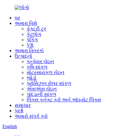
ઘર
અમારા વિશે
ફેક્ટરી ટૂર
કેટલોગ
પેકિંગ
VR
અમારા વિતરકો
ઉત્પાદનો
કન્વેયર ચેઇન
કૃષિ સાંકળ
મોટરસાયકલ ચેઇન
જોડો
પ્રોસિઝન રોલર સાંકળ
એસએસ ચેઇન
પાંદડાની સાંકળ
લિંક્સ કનેક્ટ કરો અને ઑફસેટ લિંક્સ
સમાચાર
પ્રશ્નો
અમારો સંપર્ક કરો
English