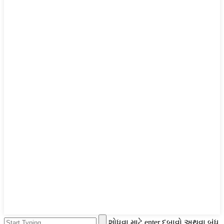
શોધવા માટે enter દબાવો અથવા બંધ