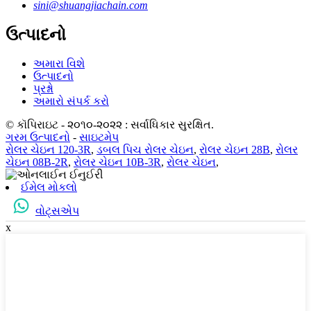
sini@shuangjiachain.com
ઉત્પાદનો
અમારા વિશે
ઉત્પાદનો
પ્રશ્નો
અમારો સંપર્ક કરો
© કૉપિરાઇટ - ૨૦૧૦-૨૦૨૨ : સર્વાધિકાર સુરક્ષિત.
ગરમ ઉત્પાદનો
-
સાઇટમેપ
રોલર ચેઇન 120-3R
,
ડબલ પિચ રોલર ચેઇન
,
રોલર ચેઇન 28B
,
રોલર
ચેઇન 08B-2R
,
રોલર ચેઇન 10B-3R
,
રોલર ચેઇન
,
ઈમેલ મોકલો
વોટ્સએપ
x