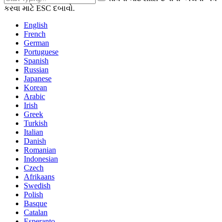
કરવા માટે ESC દબાવો.
English
French
German
Portuguese
Spanish
Russian
Japanese
Korean
Arabic
Irish
Greek
Turkish
Italian
Danish
Romanian
Indonesian
Czech
Afrikaans
Swedish
Polish
Basque
Catalan
Esperanto