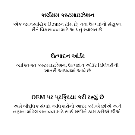
કાર્યક્ષમ કસ્ટમાઇઝેશન
એક વ્યાવસાયિક ડિઝાઇન ટીમ છે, નવા ઉત્પાદનો સંયુક્ત
રીતે વિકસાવવા માટે આપનું સ્વાગત છે.
ઉત્પાદન ઓર્ડર
વ્યક્તિગત કસ્ટમાઇઝેશન, ઉત્પાદન ઓર્ડર ડિલિવરીની
ખાતરી આપવામાં આવે છે
OEM પર પ્રક્રિયા કરી રહ્યું છે
અમે બૌદ્ધિક સંપદા અધિકારોનો આદર કરીએ છીએ અને
નફાના મોડેલ બનાવવા માટે સાથે મળીને કામ કરીએ છીએ.