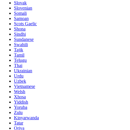
Slovak
Slovenian
Somali
Samoan
Scots Gaelic
Shona
Sindhi
Sundanese
Swahili
Tajik
Tamil
Telugu
Thai
Ukrainian
Urdu
Uzbek
Vietnamese
Welsh
Xhosa
Yiddish
Yoruba
Zulu
Kinyarwanda
Tatar
Oriya