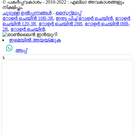
© പകർപ്പവകാശം - 2010-2022 : എല്ലാ അവകാശങ്ങളും
നിക്ഷിപ്തം.
ചൂടുള്ള ഉൽപ്പന്നങ്ങൾ
-
സൈറ്റ്മാപ്പ്
റോളർ ചെയിൻ 10B-3R
,
ഇരട്ട പിച്ച് റോളർ ചെയിൻ
,
റോളർ
ചെയിൻ 120-3R
,
റോളർ ചെയിൻ 28B
,
റോളർ ചെയിൻ 08B-
2R
,
റോളർ ചെയിൻ
,
ഇമെയിൽ അയയ്ക്കുക
ആപ്പ്
x