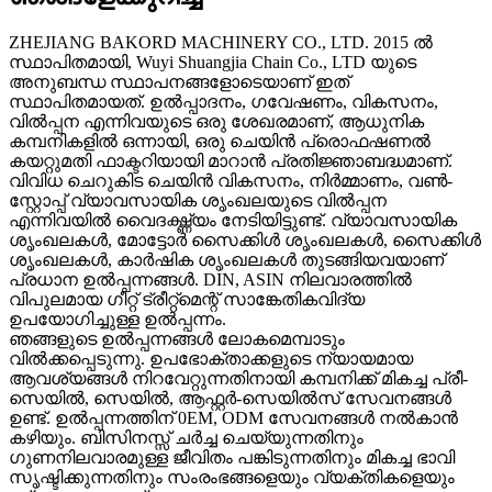
ZHEJIANG BAKORD MACHINERY CO., LTD. 2015 ൽ
സ്ഥാപിതമായി, Wuyi Shuangjia Chain Co., LTD യുടെ
അനുബന്ധ സ്ഥാപനങ്ങളോടെയാണ് ഇത്
സ്ഥാപിതമായത്. ഉൽപ്പാദനം, ഗവേഷണം, വികസനം,
വിൽപ്പന എന്നിവയുടെ ഒരു ശേഖരമാണ്, ആധുനിക
കമ്പനികളിൽ ഒന്നായി, ഒരു ചെയിൻ പ്രൊഫഷണൽ
കയറ്റുമതി ഫാക്ടറിയായി മാറാൻ പ്രതിജ്ഞാബദ്ധമാണ്.
വിവിധ ചെറുകിട ചെയിൻ വികസനം, നിർമ്മാണം, വൺ-
സ്റ്റോപ്പ് വ്യാവസായിക ശൃംഖലയുടെ വിൽപ്പന
എന്നിവയിൽ വൈദഗ്ദ്ധ്യം നേടിയിട്ടുണ്ട്. വ്യാവസായിക
ശൃംഖലകൾ, മോട്ടോർ സൈക്കിൾ ശൃംഖലകൾ, സൈക്കിൾ
ശൃംഖലകൾ, കാർഷിക ശൃംഖലകൾ തുടങ്ങിയവയാണ്
പ്രധാന ഉൽപ്പന്നങ്ങൾ. DIN, ASIN നിലവാരത്തിൽ
വിപുലമായ ഗീറ്റ് ട്രീറ്റ്മെന്റ് സാങ്കേതികവിദ്യ
ഉപയോഗിച്ചുള്ള ഉൽപ്പന്നം.
ഞങ്ങളുടെ ഉൽപ്പന്നങ്ങൾ ലോകമെമ്പാടും
വിൽക്കപ്പെടുന്നു. ഉപഭോക്താക്കളുടെ ന്യായമായ
ആവശ്യങ്ങൾ നിറവേറ്റുന്നതിനായി കമ്പനിക്ക് മികച്ച പ്രീ-
സെയിൽ, സെയിൽ, ആഫ്റ്റർ-സെയിൽസ് സേവനങ്ങൾ
ഉണ്ട്. ഉൽപ്പന്നത്തിന് 0EM, ODM സേവനങ്ങൾ നൽകാൻ
കഴിയും. ബിസിനസ്സ് ചർച്ച ചെയ്യുന്നതിനും
ഗുണനിലവാരമുള്ള ജീവിതം പങ്കിടുന്നതിനും മികച്ച ഭാവി
സൃഷ്ടിക്കുന്നതിനും സംരംഭങ്ങളെയും വ്യക്തികളെയും