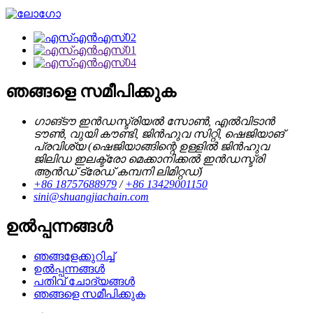
ഞങ്ങളെ സമീപിക്കുക
ഗാങ്‌ടൗ ഇൻഡസ്ട്രിയൽ സോൺ, എൽവിടാൻ
ടൗൺ, വുയി കൗണ്ടി, ജിൻഹുവ സിറ്റി, ഷെജിയാങ്
പ്രവിശ്യ (ഷെജിയാങ്ങിന്റെ ഉള്ളിൽ ജിൻഹുവ
ജിലിഡ ഇലക്ട്രോ മെക്കാനിക്കൽ ഇൻഡസ്ട്രി
ആൻഡ് ട്രേഡ് കമ്പനി ലിമിറ്റഡ്)
+86 18757688979
/
+86 13429001150
sini@shuangjiachain.com
ഉൽപ്പന്നങ്ങൾ
ഞങ്ങളേക്കുറിച്ച്
ഉൽപ്പന്നങ്ങൾ
പതിവ് ചോദ്യങ്ങൾ
ഞങ്ങളെ സമീപിക്കുക