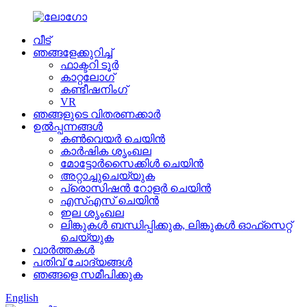
വീട്
ഞങ്ങളേക്കുറിച്ച്
ഫാക്ടറി ടൂർ
കാറ്റലോഗ്
കണ്ടീഷനിംഗ്
VR
ഞങ്ങളുടെ വിതരണക്കാർ
ഉൽപ്പന്നങ്ങൾ
കൺവെയർ ചെയിൻ
കാർഷിക ശൃംഖല
മോട്ടോർസൈക്കിൾ ചെയിൻ
അറ്റാച്ചുചെയ്യുക
പ്രൊസിഷൻ റോളർ ചെയിൻ
എസ്എസ് ചെയിൻ
ഇല ശൃംഖല
ലിങ്കുകൾ ബന്ധിപ്പിക്കുക, ലിങ്കുകൾ ഓഫ്‌സെറ്റ്
ചെയ്യുക
വാർത്തകൾ
പതിവ് ചോദ്യങ്ങൾ
ഞങ്ങളെ സമീപിക്കുക
English