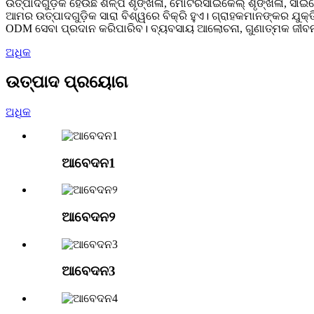
ଉତ୍ପାଦଗୁଡ଼ିକ ହେଉଛି ଶିଳ୍ପ ଶୃଙ୍ଖଳା, ମୋଟରସାଇକେଲ୍ ଶୃଙ୍ଖଳା, ସାଇକେ
ଆମର ଉତ୍ପାଦଗୁଡ଼ିକ ସାରା ବିଶ୍ୱରେ ବିକ୍ରି ହୁଏ। ଗ୍ରାହକମାନଙ୍କର ଯୁକ୍
ODM ସେବା ପ୍ରଦାନ କରିପାରିବ। ବ୍ୟବସାୟ ଆଲୋଚନା, ଗୁଣାତ୍ମକ ଜୀବନ ବ
ଅଧିକ
ଉତ୍ପାଦ ପ୍ରୟୋଗ
ଅଧିକ
ଆବେଦନ1
ଆବେଦନ୨
ଆବେଦନ3