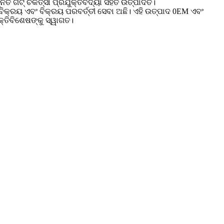
ଗିଟ୍ ଚିକିତ୍ସା ପ୍ରଯୁକ୍ତିବିଦ୍ୟା ସହିତ ଉତ୍ପାଦିତ।
ବିକ୍ରୟ ଏବଂ ବିକ୍ରୟ ପରବର୍ତ୍ତୀ ସେବା ଅଛି। ଏହି ଉତ୍ପାଦ 0EM ଏବଂ
୍ତିବିଶେଷଙ୍କୁ ସ୍ୱାଗତ।