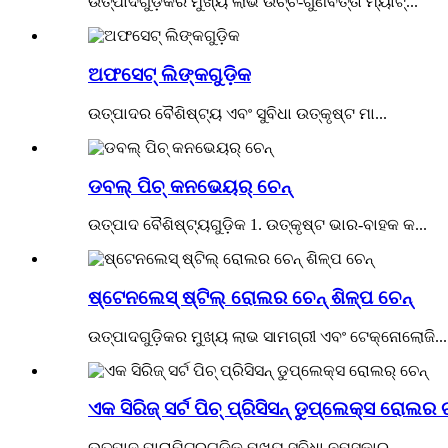
ଉତ୍ପାଦଗୁଡ଼ିକର ମୁଖ୍ୟ ଲାଭ ଉଚ୍ଚ-ଗୁଣବତ୍ତା ମ୍ୟାଟ୍...
ଅଫସେଟ୍ ଲିଙ୍କଗୁଡ଼ିକ
ଉତ୍ପାଦର ବୈଶିଷ୍ଟ୍ୟ ଏବଂ ସୁବିଧା ଉତ୍କୃଷ୍ଟ ମା...
ଡବଲ୍ ପିଚ୍ କନଭେୟର୍ ଚେନ୍
ଉତ୍ପାଦ ବୈଶିଷ୍ଟ୍ୟଗୁଡ଼ିକ 1. ଉତ୍କୃଷ୍ଟ ଭାର-ବାହକ କ...
ଷ୍ଟେନଲେସ୍ ଷ୍ଟିଲ୍ ରୋଲର ଚେନ୍ ଶିଳ୍ପ ଚେନ୍
ଉତ୍ପାଦଗୁଡ଼ିକର ମୁଖ୍ୟ ଲାଭ ସାମଗ୍ରୀ ଏବଂ ଟେକ୍ନୋଲୋଜି...
ଏକ ସିରିଜ୍ ସର୍ଟ ପିଚ୍ ପ୍ରିସିସନ୍ ଡୁପ୍ଲେକ୍ସ ରୋଲର ଚ
ଉତ୍ପାଦ ପାରାମିଟରଗୁଡିକ ମୁଖ୍ୟ ସୁବିଧା ନମସ୍କାର...