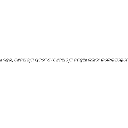
ୁଆ ସହର, ଝେଜିଅଙ୍ଗ ପ୍ରଦେଶ (ଝେଜିଅଙ୍ଗ ଜିନହୁଆ ଜିଲିଡା ଇଲେକ୍ଟ୍ରୋମେକ