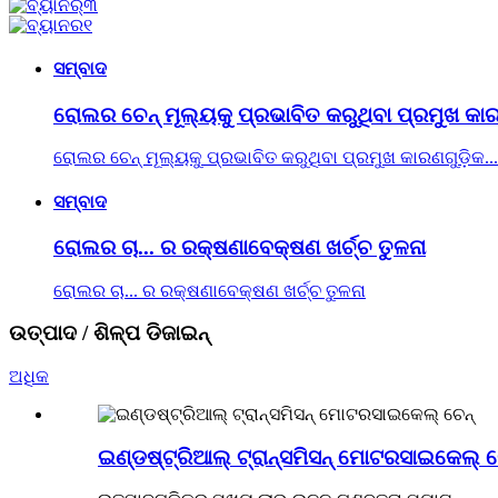
ସମ୍ବାଦ
ରୋଲର ଚେନ୍ ମୂଲ୍ୟକୁ ପ୍ରଭାବିତ କରୁଥିବା ପ୍ରମୁଖ କାରଣ
ରୋଲର ଚେନ୍ ମୂଲ୍ୟକୁ ପ୍ରଭାବିତ କରୁଥିବା ପ୍ରମୁଖ କାରଣଗୁଡ଼ିକ...
ସମ୍ବାଦ
ରୋଲର ଚା... ର ରକ୍ଷଣାବେକ୍ଷଣ ଖର୍ଚ୍ଚ ତୁଳନା
ରୋଲର ଚା... ର ରକ୍ଷଣାବେକ୍ଷଣ ଖର୍ଚ୍ଚ ତୁଳନା
ଉତ୍ପାଦ / ଶିଳ୍ପ ଡିଜାଇନ୍
ଅଧିକ
ଇଣ୍ଡଷ୍ଟ୍ରିଆଲ୍ ଟ୍ରାନ୍ସମିସନ୍ ମୋଟରସାଇକେଲ୍ ଚ