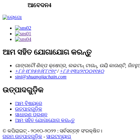
ଆବେଦନ4
ଆମ ସହିତ ଯୋଗାଯୋଗ କରନ୍ତୁ
ଗାଙ୍ଗଟୌ ଶିଳ୍ପ କ୍ଷେତ୍ର, ଲଭଟାନ୍ ଟାଉନ୍, ଉୟି କାଉଣ୍ଟି, ଜିନହ
+୮୬ ୧୮୭୫୭୬୮୮୯୭୯
/
+୮୬ ୧୩୪୨୯୦୦୧୧୫୦
sini@shuangjiachain.com
ଉତ୍ପାଦଗୁଡ଼ିକ
ଆମ ବିଷୟରେ
ଉତ୍ପାଦଗୁଡ଼ିକ
ସାଧାରଣ ପ୍ରଶ୍ନ
ଆମ ସହିତ ଯୋଗାଯୋଗ କରନ୍ତୁ
© କପିରାଇଟ୍ - ୨୦୧୦-୨୦୨୨ : ସର୍ବସତ୍ତ୍ଵ ସଂରକ୍ଷିତ।
ଗରମ ଉତ୍ପାଦଗୁଡ଼ିକ
-
ସାଇଟମ୍ୟାପ୍