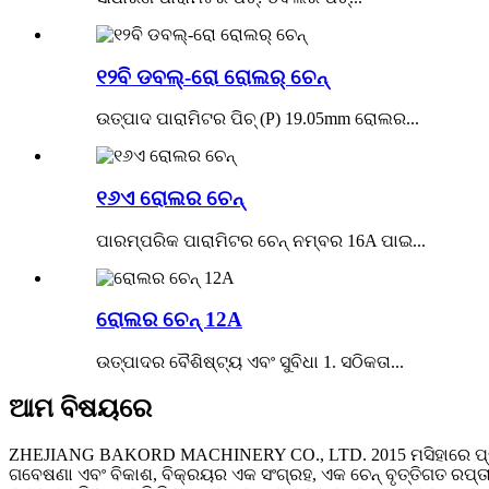
୧୨ବି ଡବଲ୍-ରୋ ରୋଲର୍ ଚେନ୍
ଉତ୍ପାଦ ପାରାମିଟର ପିଚ୍ (P) 19.05mm ରୋଲର...
୧୬ଏ ରୋଲର ଚେନ୍
ପାରମ୍ପରିକ ପାରାମିଟର ଚେନ୍ ନମ୍ବର 16A ପାଇ...
ରୋଲର ଚେନ୍ 12A
ଉତ୍ପାଦର ବୈଶିଷ୍ଟ୍ୟ ଏବଂ ସୁବିଧା 1. ସଠିକତା...
ଆମ ବିଷୟରେ
ZHEJIANG BAKORD MACHINERY CO., LTD. 2015 ମସିହାରେ ପ୍ରତିଷ୍
ଗବେଷଣା ଏବଂ ବିକାଶ, ବିକ୍ରୟର ଏକ ସଂଗ୍ରହ, ଏକ ଚେନ୍ ବୃତ୍ତିଗତ ରପ୍ତାନ