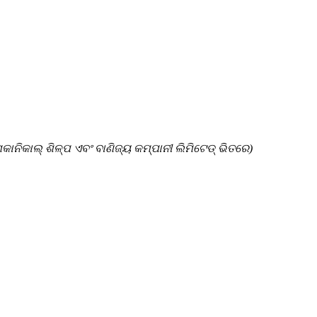
ାନିକାଲ୍ ଶିଳ୍ପ ଏବଂ ବାଣିଜ୍ୟ କମ୍ପାନୀ ଲିମିଟେଡ୍ ଭିତରେ)