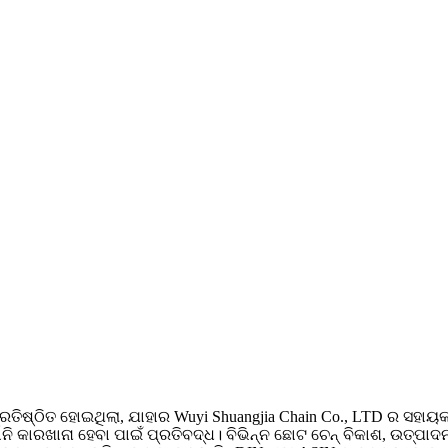
ଠିତ ହୋଇଥିଲା, ଯାହାର Wuyi Shuangjia Chain Co., LTD ର ସହାୟକ 
ି କାରଖାନା ହେବା ପାଇଁ ପ୍ରତିବଦ୍ଧ। ବିଭିନ୍ନ ଛୋଟ ଚେନ୍ ବିକାଶ, ଉତ୍ପାଦନ