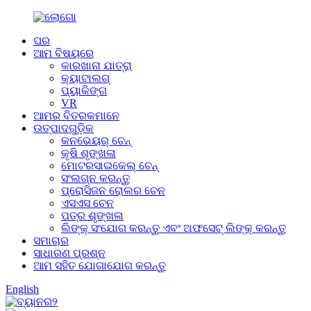
ଘର
ଆମ ବିଷୟରେ
କାରଖାନା ଯାତ୍ରା
କ୍ୟାଟାଲଗ୍
ପ୍ୟାକିଙ୍ଗ
VR
ଆମର ବିତରକମାନେ
ଉତ୍ପାଦଗୁଡ଼ିକ
କନଭେୟର୍ ଚେନ୍
କୃଷି ଶୃଙ୍ଖଳା
ମୋଟରସାଇକେଲ୍ ଚେନ୍
ସଂଲଗ୍ନ କରନ୍ତୁ
ପ୍ରୋସିଜନ ରୋଲର ଚେନ
ଏସଏସ ଚେନ
ପତ୍ର ଶୃଙ୍ଖଳା
ଲିଙ୍କ୍ ସଂଯୋଗ କରନ୍ତୁ ଏବଂ ଅଫସେଟ୍ ଲିଙ୍କ୍ କରନ୍ତୁ
ସମାଚାର
ସାଧାରଣ ପ୍ରଶ୍ନ
ଆମ ସହିତ ଯୋଗାଯୋଗ କରନ୍ତୁ
English