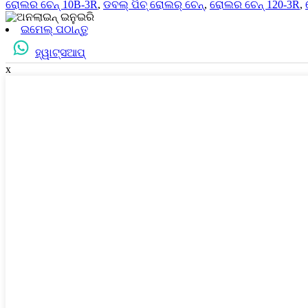
ରୋଲର ଚେନ୍ 10B-3R
,
ଡବଲ୍ ପିଚ୍ ରୋଲର୍ ଚେନ୍
,
ରୋଲର ଚେନ୍ 120-3R
,
ଇମେଲ୍ ପଠାନ୍ତୁ
ହ୍ୱାଟ୍ସଆପ୍
x