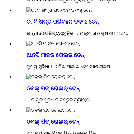
୦୮ବି ଶିଳ୍ପ ପରିବହନ ଡବଲ୍ ଚେନ୍
ଉତ୍ପାଦ ବୈଶିଷ୍ଟ୍ୟଗୁଡ଼ିକ 1. ଉଚ୍ଚ ଭାର କ୍ଷମତା ଏବଂ ...
ଆନସି ମାନକ ରୋଲର ଚେନ୍
ମୁଖ୍ୟ ସୁବିଧା 1. ସଠିକ ଆକାର ଏବଂ ସହନଶୀଳତା...
ଡବଲ୍ ପିଚ୍ ରୋଲର୍ ଚେନ୍
... ର ମୂଳ ସୁବିଧାର ବିସ୍ତୃତ ବ୍ୟାଖ୍ୟା
ଡବଲ୍ ପିଚ୍ ରୋଲର୍ ଚେନ୍
ସାଧାରଣ ପାରାମିଟର ପିଚ୍: ଡବଲର ପିଚ୍...