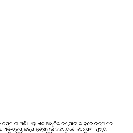
କମ୍ପାନୀ ଅଛି। ଏହା ଏକ ଆଧୁନିକ କମ୍ପାନୀ ଭାବରେ ଉତ୍ପାଦନ,
, ଏକ-ଷ୍ଟପ୍ ଶିଳ୍ପ ଶୃଙ୍ଖଳାର ବିକ୍ରୟରେ ବିଶେଷଜ୍ଞ। ମୁଖ୍ୟ