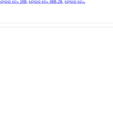
ରୋଲର ଚେନ୍ 28B
,
ରୋଲର ଚେନ୍ 08B-2R
,
ରୋଲର ଚେନ୍
,