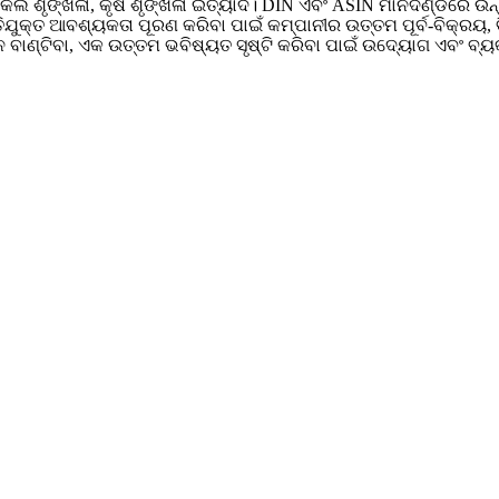
ଲ ଶୃଙ୍ଖଳା, କୃଷି ଶୃଙ୍ଖଳା ଇତ୍ୟାଦି। DIN ଏବଂ ASIN ମାନଦଣ୍ଡରେ ଉନ୍ନତ 
ତିଯୁକ୍ତ ଆବଶ୍ୟକତା ପୂରଣ କରିବା ପାଇଁ କମ୍ପାନୀର ଉତ୍ତମ ପୂର୍ବ-ବିକ୍ରୟ, 
ାଣ୍ଟିବା, ଏକ ଉତ୍ତମ ଭବିଷ୍ୟତ ସୃଷ୍ଟି କରିବା ପାଇଁ ଉଦ୍ୟୋଗ ଏବଂ ବ୍ୟକ