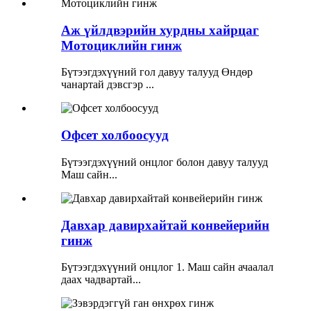
Аж үйлдвэрийн хурдны хайрцаг
Мотоциклийн гинж
Бүтээгдэхүүний гол давуу талууд Өндөр
чанартай дэвсгэр ...
Офсет холбоосууд
Бүтээгдэхүүний онцлог болон давуу талууд
Маш сайн...
Давхар давирхайтай конвейерийн
гинж
Бүтээгдэхүүний онцлог 1. Маш сайн ачаалал
даах чадвартай...