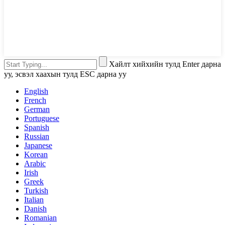
Хайлт хийхийн тулд Enter дарна
уу, эсвэл хаахын тулд ESC дарна уу
English
French
German
Portuguese
Spanish
Russian
Japanese
Korean
Arabic
Irish
Greek
Turkish
Italian
Danish
Romanian