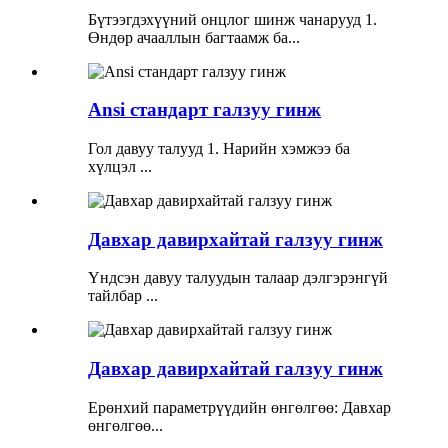
Бүтээгдэхүүний онцлог шинж чанарууд 1.
Өндөр ачааллын багтаамж ба...
Ansi стандарт галзуу гинж
Гол давуу талууд 1. Нарийн хэмжээ ба
хүлцэл ...
Давхар давирхайтай галзуу гинж
Үндсэн давуу талуудын талаар дэлгэрэнгүй
тайлбар ...
Давхар давирхайтай галзуу гинж
Ерөнхий параметрүүдийн өнгөлгөө: Давхар
өнгөлгөө...