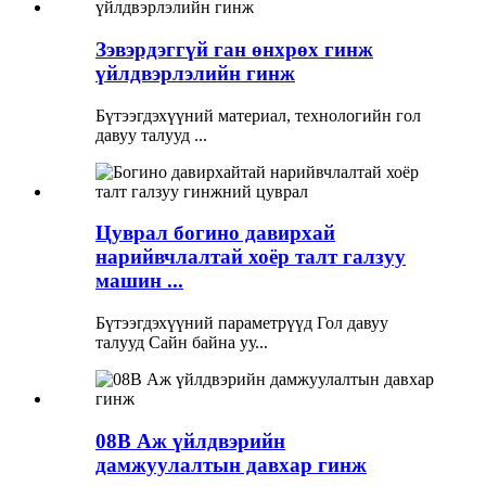
Зэвэрдэггүй ган өнхрөх гинж
үйлдвэрлэлийн гинж
Бүтээгдэхүүний материал, технологийн гол
давуу талууд ...
Цуврал богино давирхай
нарийвчлалтай хоёр талт галзуу
машин ...
Бүтээгдэхүүний параметрүүд Гол давуу
талууд Сайн байна уу...
08B Аж үйлдвэрийн
дамжуулалтын давхар гинж