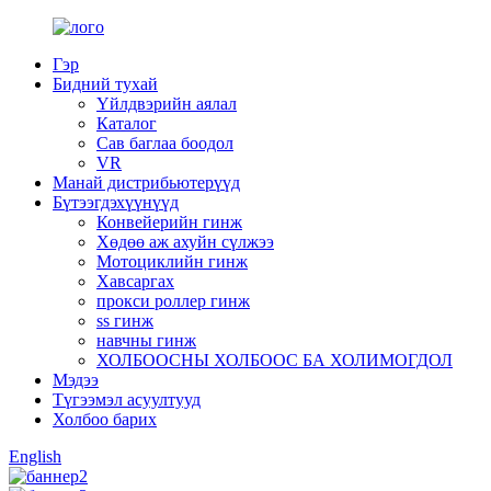
Гэр
Бидний тухай
Үйлдвэрийн аялал
Каталог
Сав баглаа боодол
VR
Манай дистрибьютерүүд
Бүтээгдэхүүнүүд
Конвейерийн гинж
Хөдөө аж ахуйн сүлжээ
Мотоциклийн гинж
Хавсаргах
прокси роллер гинж
ss гинж
навчны гинж
ХОЛБООСНЫ ХОЛБООС БА ХОЛИМОГДОЛ
Мэдээ
Түгээмэл асуултууд
Холбоо барих
English