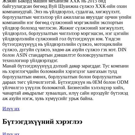
Жэжян Бакорд машин механизм ХХК нь 2015 онд
байгуулагдсан бөгөөд Вуй Шуанжиа сүлжээ ХХК-ийн охин
компаниудтай. Энэ нь үйлдвэрлэл, судалгаа, хөгжүүлэлт,
борлуулалтын чиглэлээр үйл ажиллагаа явуулдаг орчин үеийн
компанийн нэг бөгөөд сүлжээний мэргэжлийн экспортын
үйлдвэр болоход чиглэсэн. Жижиг сүлжээний хөгжүүлэлт,
үйлдвэрлэл, борлуулалтын чиглэлээр мэргэшсэн, нэг цэгийн
үйлдвэрлэлийн сүлжээний гол бүтээгдэхүүн юм. Үндсэн
бүтээгдэхүүнүүд нь үйлдвэрлэлийн сүлжээ, мотоциклийн
сүлжээ, дугуйн сүлжээ, хөдөө аж ахуйн сүлжээ гэх мэт. DIN
болон ASIN стандартын дэвшилтэт боловсруулалтын
технологиор үйлдвэрлэдэг.
Манай бүтээгдэхүүнүүд дэлхий даяар зарагддаг. Тус компани
нь хэрэглэгчдийн боломжийн хэрэгцээг хангахын тулд
борлуулалтын өмнөх, борлуулалтын болон борлуулалтын
дараах төгс үйлчилгээтэй. Бүтээгдэхүүн нь 0EM болон ODM
үйлчилгээ үзүүлэх боломжтой. Бизнесийн хэлэлцээр хийх,
чанартай амьдралыг хуваалцах, илүү сайн ирээдүйг бүтээхэд
аж ахуйн нэгж, хувь хүмүүсийг урьж байна.
Илүү их
Бүтээгдэхүүний хэрэглээ
Илүү их