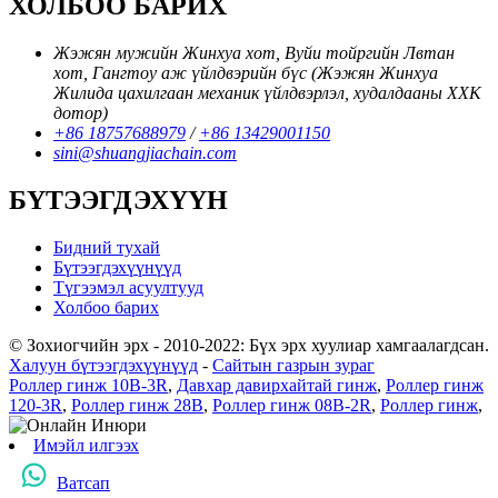
ХОЛБОО БАРИХ
Жэжян мужийн Жинхуа хот, Вуйи тойргийн Лвтан
хот, Гангтоу аж үйлдвэрийн бүс (Жэжян Жинхуа
Жилида цахилгаан механик үйлдвэрлэл, худалдааны ХХК
дотор)
+86 18757688979
/
+86 13429001150
sini@shuangjiachain.com
БҮТЭЭГДЭХҮҮН
Бидний тухай
Бүтээгдэхүүнүүд
Түгээмэл асуултууд
Холбоо барих
© Зохиогчийн эрх - 2010-2022: Бүх эрх хуулиар хамгаалагдсан.
Халуун бүтээгдэхүүнүүд
-
Сайтын газрын зураг
Роллер гинж 10B-3R
,
Давхар давирхайтай гинж
,
Роллер гинж
120-3R
,
Роллер гинж 28B
,
Роллер гинж 08B-2R
,
Роллер гинж
,
Имэйл илгээх
Ватсап