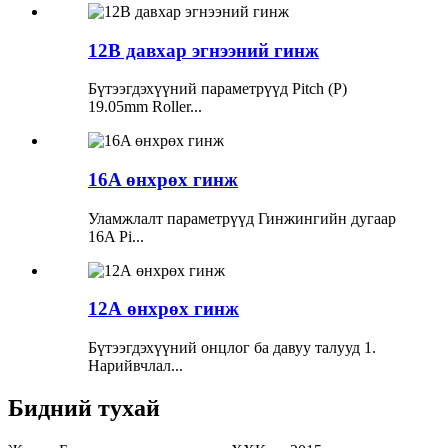
12B давхар эгнээний гинж
Бүтээгдэхүүний параметрүүд Pitch (P)
19.05mm Roller...
16A өнхрөх гинж
Уламжлалт параметрүүд Гинжингийн дугаар
16A Pi...
12А өнхрөх гинж
Бүтээгдэхүүний онцлог ба давуу талууд 1.
Нарийвчлал...
Бидний тухай