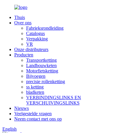
Thuis
Over ons
Fabrieksrondleiding
Catalogus
Verpakking
VR
Onze distributeurs
Producten
Transportketting
Landbouwketen
Motorfietsketting
Bijvoegen
precisie rollenketting
ss ketting
bladketen
VERBINDINGSLINKS EN
VERSCHUIVINGSLINKS
Nieuws
Veelgestelde vragen
Neem contact met ons op
English