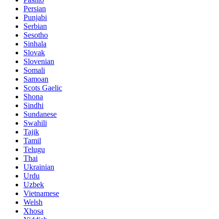
Persian
Punjabi
Serbian
Sesotho
Sinhala
Slovak
Slovenian
Somali
Samoan
Scots Gaelic
Shona
Sindhi
Sundanese
Swahili
Tajik
Tamil
Telugu
Thai
Ukrainian
Urdu
Uzbek
Vietnamese
Welsh
Xhosa