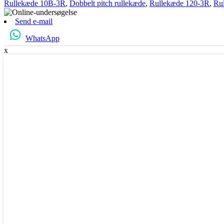
Rullekæde 10B-3R
,
Dobbelt pitch rullekæde
,
Rullekæde 120-3R
,
Ru
Send e-mail
WhatsApp
x