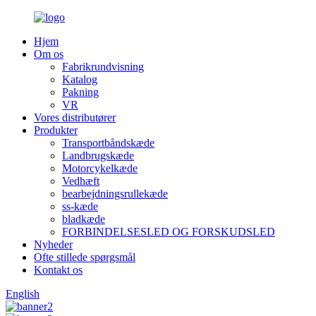
Hjem
Om os
Fabrikrundvisning
Katalog
Pakning
VR
Vores distributører
Produkter
Transportbåndskæde
Landbrugskæde
Motorcykelkæde
Vedhæft
bearbejdningsrullekæde
ss-kæde
bladkæde
FORBINDELSESLED OG FORSKUDSLED
Nyheder
Ofte stillede spørgsmål
Kontakt os
English