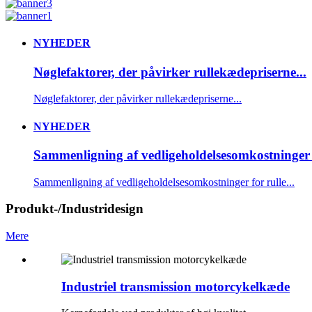
NYHEDER
Nøglefaktorer, der påvirker rullekædepriserne...
Nøglefaktorer, der påvirker rullekædepriserne...
NYHEDER
Sammenligning af vedligeholdelsesomkostninger fo
Sammenligning af vedligeholdelsesomkostninger for rulle...
Produkt-/Industridesign
Mere
Industriel transmission motorcykelkæde