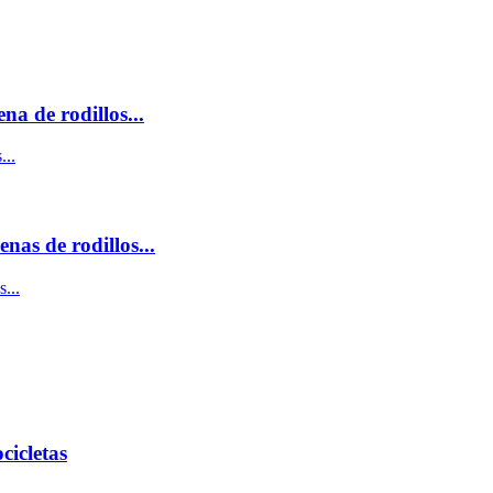
na de rodillos...
...
as de rodillos...
...
cicletas