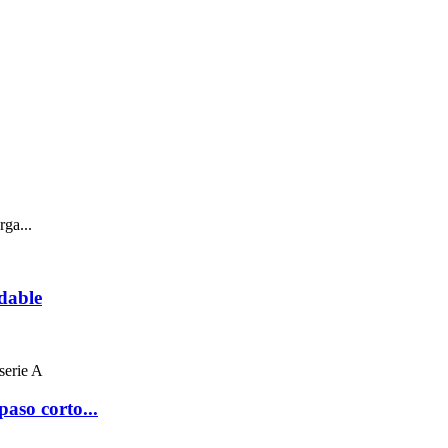
rga...
idable
paso corto...