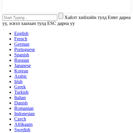
Хайлт хийхийн тулд Enter дарна
уу, эсвэл хаахын тулд ESC дарна уу
English
French
German
Portuguese
Spanish
Russian
Japanese
Korean
Arabic
Irish
Greek
Turkish
Italian
Danish
Romanian
Indonesian
Czech
Afrikaans
Swedish