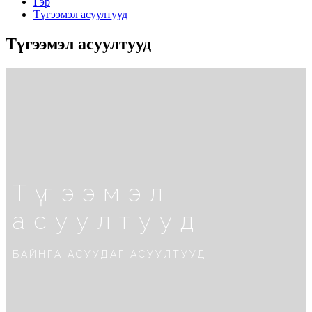
Гэр
Түгээмэл асуултууд
Түгээмэл асуултууд
Түгээмэл
асуултууд
БАЙНГА АСУУДАГ АСУУЛТУУД