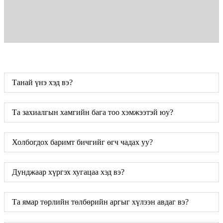
Танай үнэ хэд вэ?
Та захиалгын хамгийн бага тоо хэмжээтэй юу?
Холбогдох баримт бичгийг өгч чадах уу?
Дунджаар хүргэх хугацаа хэд вэ?
Та ямар төрлийн төлбөрийн аргыг хүлээн авдаг вэ?