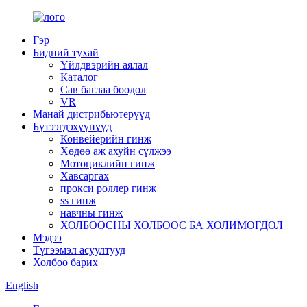
Гэр
Бидний тухай
Үйлдвэрийн аялал
Каталог
Сав баглаа боодол
VR
Манай дистрибьютерүүд
Бүтээгдэхүүнүүд
Конвейерийн гинж
Хөдөө аж ахуйн сүлжээ
Мотоциклийн гинж
Хавсаргах
прокси роллер гинж
ss гинж
навчны гинж
ХОЛБООСНЫ ХОЛБООС БА ХОЛИМОГДОЛ
Мэдээ
Түгээмэл асуултууд
Холбоо барих
English