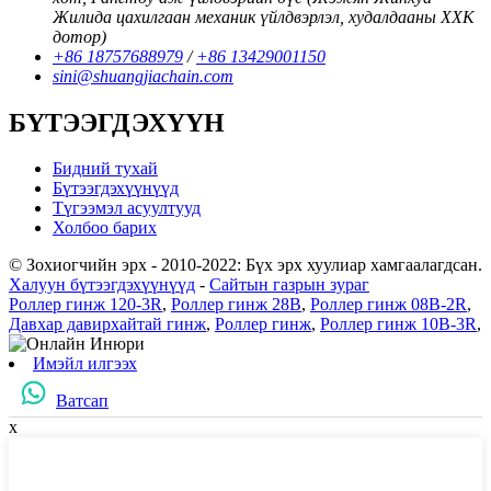
Жилида цахилгаан механик үйлдвэрлэл, худалдааны ХХК
дотор)
+86 18757688979
/
+86 13429001150
sini@shuangjiachain.com
БҮТЭЭГДЭХҮҮН
Бидний тухай
Бүтээгдэхүүнүүд
Түгээмэл асуултууд
Холбоо барих
© Зохиогчийн эрх - 2010-2022: Бүх эрх хуулиар хамгаалагдсан.
Халуун бүтээгдэхүүнүүд
-
Сайтын газрын зураг
Роллер гинж 120-3R
,
Роллер гинж 28B
,
Роллер гинж 08B-2R
,
Давхар давирхайтай гинж
,
Роллер гинж
,
Роллер гинж 10B-3R
,
Имэйл илгээх
Ватсап
x