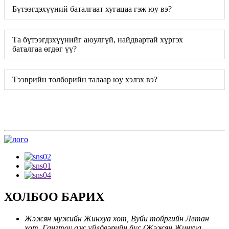
Бүтээгдэхүүний баталгаат хугацаа гэж юу вэ?
Та бүтээгдэхүүнийг аюулгүй, найдвартай хүргэх
баталгаа өгдөг үү?
Тээврийн төлбөрийн талаар юу хэлэх вэ?
ХОЛБОО БАРИХ
Жэжян мужийн Жинхуа хот, Вуйи тойргийн Лвтан
хот, Гангтоу аж үйлдвэрийн бүс (Жэжян Жинхуа