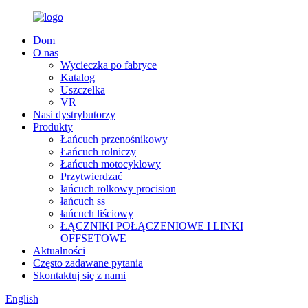
Dom
O nas
Wycieczka po fabryce
Katalog
Uszczelka
VR
Nasi dystrybutorzy
Produkty
Łańcuch przenośnikowy
Łańcuch rolniczy
Łańcuch motocyklowy
Przytwierdzać
łańcuch rolkowy procision
łańcuch ss
łańcuch liściowy
ŁĄCZNIKI POŁĄCZENIOWE I LINKI
OFFSETOWE
Aktualności
Często zadawane pytania
Skontaktuj się z nami
English