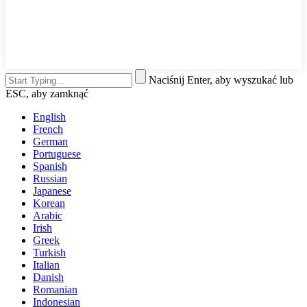
Naciśnij Enter, aby wyszukać lub
ESC, aby zamknąć
English
French
German
Portuguese
Spanish
Russian
Japanese
Korean
Arabic
Irish
Greek
Turkish
Italian
Danish
Romanian
Indonesian