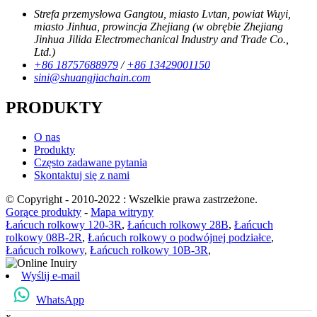
Strefa przemysłowa Gangtou, miasto Lvtan, powiat Wuyi,
miasto Jinhua, prowincja Zhejiang (w obrębie Zhejiang
Jinhua Jilida Electromechanical Industry and Trade Co.,
Ltd.)
+86 18757688979
/
+86 13429001150
sini@shuangjiachain.com
PRODUKTY
O nas
Produkty
Często zadawane pytania
Skontaktuj się z nami
© Copyright - 2010-2022 : Wszelkie prawa zastrzeżone.
Gorące produkty
-
Mapa witryny
Łańcuch rolkowy 120-3R
,
Łańcuch rolkowy 28B
,
Łańcuch
rolkowy 08B-2R
,
Łańcuch rolkowy o podwójnej podziałce
,
Łańcuch rolkowy
,
Łańcuch rolkowy 10B-3R
,
Wyślij e-mail
WhatsApp
x