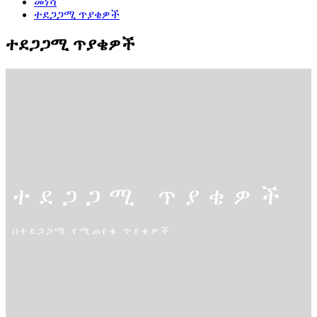
መነሻ
ተደጋጋሚ ጥያቄዎች
ተደጋጋሚ ጥያቄዎች
ተደጋጋሚ ጥያቄዎች
በተደጋጋሚ የሚጠየቁ ጥያቄዎች