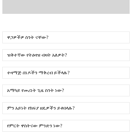
ዋጋዎችዎ ስንት ናቸው?
ዝቅተኛው የትዕዛዝ ብዛት አለዎት?
ተዛማጅ ሰነዶችን ማቅረብ ይችላሉ?
አማካይ የመሪነት ጊዜ ስንት ነው?
ምን አይነት የክፍያ ዘዴዎችን ይቀበላሉ?
የምርት ዋስትናው ምንድን ነው?