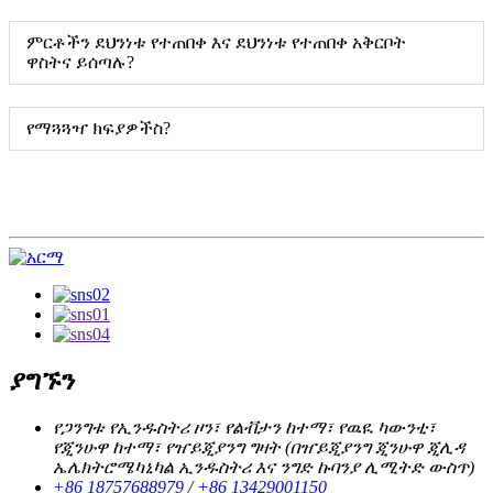
ምርቶችን ደህንነቱ የተጠበቀ እና ደህንነቱ የተጠበቀ አቅርቦት
ዋስትና ይሰጣሉ?
የማጓጓዣ ክፍያዎችስ?
ያግኙን
የጋንግቱ የኢንዱስትሪ ዞን፣ የልቭታን ከተማ፣ የዉዪ ካውንቲ፣
የጂንሁዋ ከተማ፣ የዠይጂያንግ ግዛት (በዠይጂያንግ ጂንሁዋ ጂሊዳ
ኤሌክትሮሜካኒካል ኢንዱስትሪ እና ንግድ ኩባንያ ሊሚትድ ውስጥ)
+86 18757688979
/
+86 13429001150