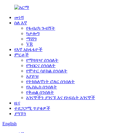
መነሻ
ስለ እኛ
የፋብሪካ ጉብኝት
ካታሎግ
ማሸግ
VR
የእኛ አከፋፋዮች
ምርቶች
የማጓጓዣ ሰንሰለት
የግብርና ሰንሰለት
የሞተር ሳይክል ሰንሰለት
አያይዝ
የትክክለኛነት ሮለር ሰንሰለት
የኤስኤስ ሰንሰለት
የቅጠል ሰንሰለት
አገናኞችን ያገናኙ እና የኦፍሴት አገናኞች
ዜና
ተደጋጋሚ ጥያቄዎች
ያግኙን
English