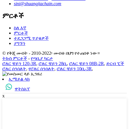
sini@shuangjiachain.com
ምርቶች
ስለ እኛ
ምርቶች
ተደጋጋሚ ጥያቄዎች
ያግኙን
© የቅጂ መብት - 2010-2022፡ መብቱ በህግ የተጠበቀ ነው።
ትኩስ ምርቶች
-
የጣቢያ ካርታ
ሮለር ቼይን 120-3R
,
ሮለር ቼይን 28ቢ
,
ሮለር ቼይን 08B-2R
,
ድርብ ፒች
ሮለር ሰንሰለት
,
የሮለር ሰንሰለት
,
ሮለር ቼይን 10ቢ-3R
,
ኢሜይል ላክ
ዋትስአፕ
x