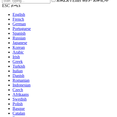
ለመፈለግ Enter ወይም ለመዝጋት
ESC ይጫኑ
English
French
German
Portuguese
Spanish
Russian
Japanese
Korean
Arabic
Irish
Greek
Turkish
Italian
Danish
Romanian
Indonesian
Czech
Afrikaans
Swedish
Polish
Basque
Catalan