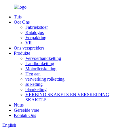
Tuis
Oor Ons
Fabriekstoer
Katalogus
Verpakking
VR
Ons verspreiders
Produkte
Vervoerbandketting
Landbouketting
Motorfietsketting
Heg aan
verwerking rolketting
ss-ketting
blaarketting
VERBIND SKAKELS EN VERSKEIDING
SKAKELS
Nuus
Gereelde vrae
Kontak Ons
English