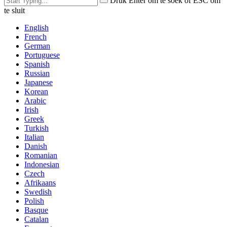
Druk Enter om te soek of ESC om
te sluit
English
French
German
Portuguese
Spanish
Russian
Japanese
Korean
Arabic
Irish
Greek
Turkish
Italian
Danish
Romanian
Indonesian
Czech
Afrikaans
Swedish
Polish
Basque
Catalan