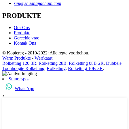
sini@shuangjiachain.com
PRODUKTE
Oor Ons
Produkte
Gereelde vrae
Kontak Ons
© Kopiereg - 2010-2022: Alle regte voorbehou.
Warm Produkte
-
Werfkaart
Rolketting 120-3R
,
Rolketting 28B
,
Rolketting 08B-2R
,
Dubbele
Toonhoogte Rolketting
,
Rolketting
,
Rolketting 10B-3R
,
Stuur e-pos
WhatsApp
x