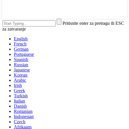
Pritisnite enter za pretragu ili ESC
za zatvaranje
English
French
German
Portuguese
Spanish
Russian
Japanese
Korean
Arabic
Irish
Greek
Turkish
Italian
Danish
Romanian
Indonesian
Czech
Afrikaans