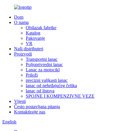
Dom
O nama
Obilazak fabrike
Katalog
Pakovanje
VR
Naši distributeri
Proizvodi
Transportni lanac
Poljoprivredni lanac
Lanac za motocikl
Priloži
precizni valjkasti lanac
lanac od nehrđajućeg čelika
lanac od listova
SPOJNE I KOMPENZIVNE VEZE
Vijesti
Često postavljana pitanja
Kontaktirajte nas
English