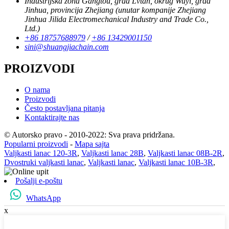
Industrijska zona Gangtou, grad Lvtan, okrug Wuyi, grad
Jinhua, provincija Zhejiang (unutar kompanije Zhejiang
Jinhua Jilida Electromechanical Industry and Trade Co.,
Ltd.)
+86 18757688979
/
+86 13429001150
sini@shuangjiachain.com
PROIZVODI
O nama
Proizvodi
Često postavljana pitanja
Kontaktirajte nas
© Autorsko pravo - 2010-2022: Sva prava pridržana.
Popularni proizvodi
-
Mapa sajta
Valjkasti lanac 120-3R
,
Valjkasti lanac 28B
,
Valjkasti lanac 08B-2R
,
Dvostruki valjkasti lanac
,
Valjkasti lanac
,
Valjkasti lanac 10B-3R
,
Pošalji e-poštu
WhatsApp
x