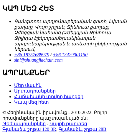
ԿԱՊ ՄԵԶ ՀԵՏ
Գանգտոու արդյունաբերական գոտի, Լվտան
քաղաք, Վույի շրջան, Ջինհուա քաղաք,
Չժեցզյան նահանգ (Չժեցզյան Ջինհուա
Ջիլիդա էլեկտրամեխանիկական
արդյունաբերության և առևտրի ընկերության
ներսում)
+86 18757688979
/
+86 13429001150
sini@shuangjiachain.com
ԱՊՐԱՆՔՆԵՐ
Մեր մասին
Արտադրանքներ
Հաճախակի տրվող հարցեր
Կապ մեզ հետ
© Հեղինակային իրավունք - 2010-2022: Բոլոր
իրավունքները պաշտպանված են։
Թեժ ապրանքներ
-
Կայքի քարտեզ
Գլանաձև շղթա 120-3R
,
Գլանաձև շղթա 28B
,