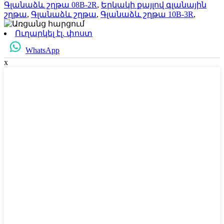
Գլանաձև շղթա 08B-2R
,
Երկակի քայլով գլանային
շղթա
,
Գլանաձև շղթա
,
Գլանաձև շղթա 10B-3R
,
Ուղարկել էլ. փոստ
WhatsApp
x