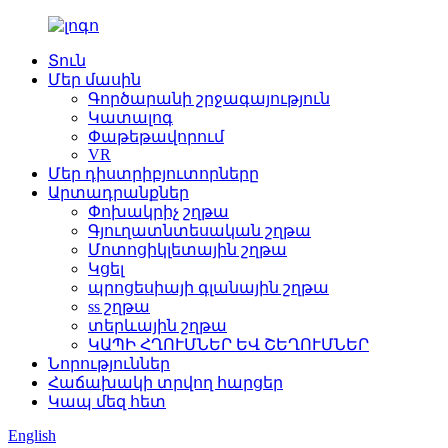
Տուն
Մեր մասին
Գործարանի շրջագայություն
Կատալոգ
Փաթեթավորում
VR
Մեր դիստրիբյուտորները
Արտադրանքներ
Փոխակրիչ շղթա
Գյուղատնտեսական շղթա
Մոտոցիկլետային շղթա
Կցել
պրոցեսիայի գլանային շղթա
ss շղթա
տերևային շղթա
ԿԱՊԻ ՀՂՈՒՄՆԵՐ ԵՎ ՇԵՂՈՒՄՆԵՐ
Նորություններ
Հաճախակի տրվող հարցեր
Կապ մեզ հետ
English