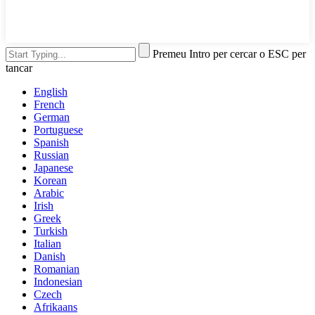
Premeu Intro per cercar o ESC per
tancar
English
French
German
Portuguese
Spanish
Russian
Japanese
Korean
Arabic
Irish
Greek
Turkish
Italian
Danish
Romanian
Indonesian
Czech
Afrikaans