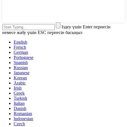
Іздеу үшін Enter пернесін
немесе жабу үшін ESC пернесін басыңыз
English
French
German
Portuguese
Spanish
Russian
Japanese
Korean
Arabic
Irish
Greek
Turkish
Italian
Danish
Romanian
Indonesian
Czech