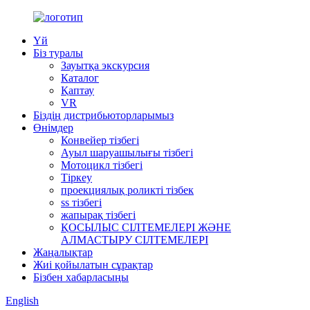
Үй
Біз туралы
Зауытқа экскурсия
Каталог
Қаптау
VR
Біздің дистрибьюторларымыз
Өнімдер
Конвейер тізбегі
Ауыл шаруашылығы тізбегі
Мотоцикл тізбегі
Тіркеу
проекциялық роликті тізбек
ss тізбегі
жапырақ тізбегі
ҚОСЫЛЫС СІЛТЕМЕЛЕРІ ЖӘНЕ
АЛМАСТЫРУ СІЛТЕМЕЛЕРІ
Жаңалықтар
Жиі қойылатын сұрақтар
Бізбен хабарласыңы
English