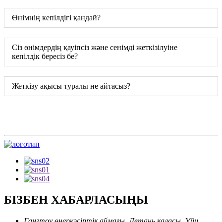
Өнімнің кепілдігі қандай?
Сіз өнімдердің қауіпсіз және сенімді жеткізілуіне
кепілдік бересіз бе?
Жеткізу ақысы туралы не айтасыз?
БІЗБЕН ХАБАРЛАСЫҢЫ
Гангтоу өнеркәсіптік аймағы, Лвтань қаласы, Уйи