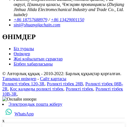
округі, Цзиньхуа қаласы, Чжэцзян провинциясы (Zhejiang
Jinhua Jilida Electromechanical Industry and Trade Co., Ltd.
ішінде)
+86 18757688979
/
+86 13429001150
sini@shuangjiachain.com
ӨНІМДЕР
Біз туралы
Өнімдер
Жиі қойылатын сұрақтар
Бізбен хабарласыңы
© Авторлық құқық - 2010-2022: Барлық құқықтар қорғалған.
Танымал өнімдер
-
Сайт картасы
Роликті тізбек 120-3R
,
Роликті тізбек 28B
,
Роликті тізбек 08B-
2R
,
Қос қадамды роликті тізбек
,
Роликті тізбек
,
Роликті тізбек
10B-3R
,
Электрондық пошта жіберу
WhatsApp
x