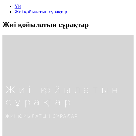
Үй
Жиі қойылатын сұрақтар
Жиі қойылатын сұрақтар
Жиі қойылатын
сұрақтар
ЖИІ ҚОЙЫЛАТЫН СҰРАҚТАР