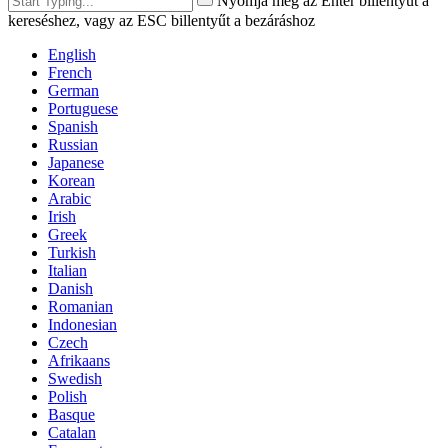
Nyomja meg az Enter billentyűt a
kereséshez, vagy az ESC billentyűt a bezáráshoz
English
French
German
Portuguese
Spanish
Russian
Japanese
Korean
Arabic
Irish
Greek
Turkish
Italian
Danish
Romanian
Indonesian
Czech
Afrikaans
Swedish
Polish
Basque
Catalan