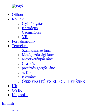
Otthon
Rólunk
Gyárlátogatás
Katalógus
Csomagolás
VR
Forgalmazóink
Termékek
Szállítószalag lánc
Mezőgazdasági lánc
Motorkerékpár lánc
Csatolás
precíziós görgős lánc
ss lánc
levéllánc
ÖSSZEKÖTŐ ÉS ELTOLT LÉPÉSEK
Hír
GYIK
Kapcsolat
English