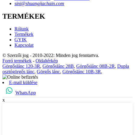
sini@shuangjiachain.com
TERMÉKEK
Rólunk
Termékek
GYIK
Kapcsolat
© Szerzői jog - 2010-2022: Minden jog fenntartva.
Forró termékek
-
Oldaltérkép
Görgőslánc 120-3R
,
Görgőslánc 28B
,
Görgőslánc 08B-2R
,
Dupla
osztógörgős lánc
,
Görgős lánc
,
Görgőslánc 10B-3R
,
E-mail küldése
WhatsApp
x