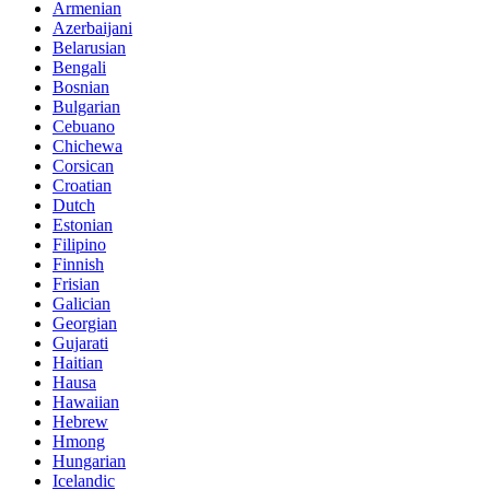
Armenian
Azerbaijani
Belarusian
Bengali
Bosnian
Bulgarian
Cebuano
Chichewa
Corsican
Croatian
Dutch
Estonian
Filipino
Finnish
Frisian
Galician
Georgian
Gujarati
Haitian
Hausa
Hawaiian
Hebrew
Hmong
Hungarian
Icelandic