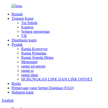
Rumah
Tentang Kami
Tur Pabrik
Katalog
Sedang mengemas
VR
Distributor kami
Produk
Rantai Konveyor
Rantai Pertanian
Rantai Sepeda Motor
Menempel
rantai rol presisi
rantai ss
rantai daun
HUBUNGKAN LINK DAN LINK OFFSET
Berita
Pertanyaan yang Sering Diajukan (FAQ)
Hubungi kami
English