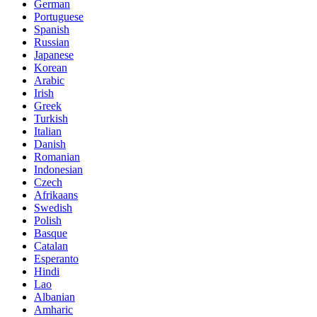
German
Portuguese
Spanish
Russian
Japanese
Korean
Arabic
Irish
Greek
Turkish
Italian
Danish
Romanian
Indonesian
Czech
Afrikaans
Swedish
Polish
Basque
Catalan
Esperanto
Hindi
Lao
Albanian
Amharic