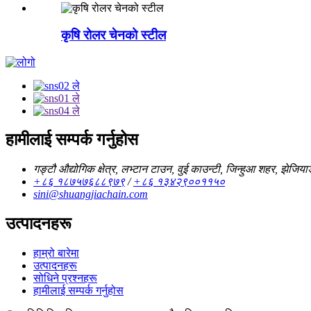
कृषि रोलर चेनको स्टील
हामीलाई सम्पर्क गर्नुहोस
गङ्टौ औद्योगिक क्षेत्र, लभ्टान टाउन, वुई काउन्टी, जिन्हुआ शहर, झेजिया
+८६ १८७५७६८८९७९
/
+८६ १३४२९००११५०
sini@shuangjiachain.com
उत्पादनहरू
हाम्रो बारेमा
उत्पादनहरू
सोधिने प्रश्नहरू
हामीलाई सम्पर्क गर्नुहोस