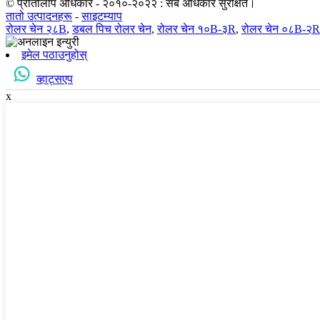
© प्रतिलिपि अधिकार - २०१०-२०२२ : सबै अधिकार सुरक्षित।
तातो उत्पादनहरू
-
साइटम्याप
रोलर चेन २८B
,
डबल पिच रोलर चेन
,
रोलर चेन १०B-३R
,
रोलर चेन ०८B-२R
इमेल पठाउनुहोस्
व्हाट्सएप
x