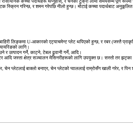
 रासायनिक कच्चा पदार्थहरू थप्नुहोस्, र चेनको टुक्रा लामो समयसम्म पूर्ण रूपम
ई पटक स्क्रिन गरिन्छ, र शमन गरेपछि नीलो हुन्छ। मोटाई कच्चा पदार्थबाट अनुकूल
हिरी लिङ्कमा U-आकारको एट्याचमेन्ट प्लेट थपिएको हुन्छ, र रबर (जस्तै प्राक
भ्यायरिङको लागि।
 र उत्पादन गर्ने, काट्ने, टेबल ढुवानी गर्ने, आदि।
ार्वेस्टर आदि जस्ता क्षेत्र सञ्चालन मेसिनरीहरूको लागि उपयुक्त छ। सस्तो तर झट
, चेन प्लेटलाई बाक्लो बनाएर, चेन प्लेटको प्वाललाई राम्रोसँग खाली गरेर, र 