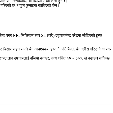
ा पालिस गरिसकेपछि, यो चिल्लो र चम्किलो हुनेछ।
ित गरिएको छ, र कुनै कुनाहरू काटिएको छैन।
ृतिक रबर NR, सिलिकन रबर SI, आदि) एट्याचमेन्ट प्लेटमा जोडिएको हुन्छ
्का र घिसार सहन सक्ने चेन आवश्यकताहरूको अतिरिक्त, चेन ग्रीस गरिएको वा स्व-
पिन शाफ्ट ताप उपचारलाई बलियो बनाएर, तन्य शक्ति १५ ~ ३०% ले बढाउन सकिन्छ,