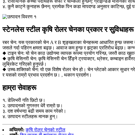
३. रासायनिक कच्चा पदार्थहरू सफा र चम्किलो हुन्छन्: ग्राइन्डिङ मेसिनको साथ
४. कुनै काट्ने कुनाहरू छैनन्: प्रत्येक पिन कडा मापदण्ड अनुसार काटिन्छ, दु
स्टेनलेस स्टील कृषि रोलर चेनका प्रकार र सुविधाहरू
रबर चेन: यस प्रकारको चेन A र B शृङ्खलाका चेनहरूमा आधारित हुन्छ जसमा बा
जसले गर्दा पहिरन क्षमता बढ्छ। आवाज कम हुन्छ र झट्का प्रतिरोध बढ्छ। कन्
◆ टाइन चेन: यो चेन काठ उद्योगमा व्यापक रूपमा प्रयोग गरिन्छ, जस्तै काठ खुवाउने
◆ कृषि मेसिनरी चेन: कृषि मेसिनरी चेन हिँड्ने ट्रयाक्टर, थ्रेसर, कम्बाइन ह
लुब्रिकेट गरिएको हुनुपर्छ।
◆ उच्च-शक्तिको चेन: यो एक विशेष रोलर चेन हो। चेन प्लेटको आकार सुधार गरेर
र यसको राम्रो प्रभाव प्रदर्शन छ। , थकान प्रदर्शन।
हाम्रा सेवाहरू
१. डेलिभरी गति छिटो छ।
२. उत्पादनको गुणस्तर धेरै राम्रो छ।
३. दश वर्षभन्दा बढी समय काम गरेको।
४. उत्पादन स्टीलहरू मानक हुन्।
अघिल्लो:
कृषि रोलर चेनको स्टील