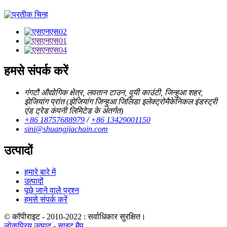
हमसे संपर्क करें
गंगटौ औद्योगिक क्षेत्र, लवतान टाउन, वुयी काउंटी, जिन्हुआ शहर,
झेजियांग प्रांत (झेजियांग जिन्हुआ जिलिडा इलेक्ट्रोमैकेनिकल इंडस्ट्री
एंड ट्रेड कंपनी लिमिटेड के अंतर्गत)
+86 18757688979
/
+86 13429001150
sini@shuangjiachain.com
उत्पादों
हमारे बारे में
उत्पादों
पूछे जाने वाले प्रश्न
हमसे संपर्क करें
© कॉपीराइट - 2010-2022 : सर्वाधिकार सुरक्षित।
लोकप्रिय उत्पाद
-
साइट मैप