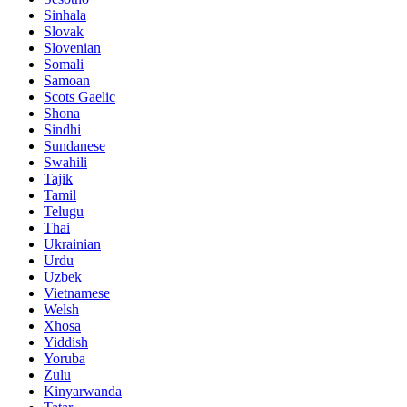
Sinhala
Slovak
Slovenian
Somali
Samoan
Scots Gaelic
Shona
Sindhi
Sundanese
Swahili
Tajik
Tamil
Telugu
Thai
Ukrainian
Urdu
Uzbek
Vietnamese
Welsh
Xhosa
Yiddish
Yoruba
Zulu
Kinyarwanda