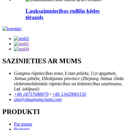
Lauksaimniecības rullīšu ķēdes
tērauds
SAZINIETIES AR MUMS
Gangtou rūpniecības zona, Lvtan pilsēta, Uyi apgabals,
Jinhua pilsēta, Džedzjanas province (Zhejiang Jinhua Jilida
elektromehāniskās rūpniecības un tirdzniecības uzņēmuma,
Ltd. iekšpusē)
+86 18757688979
/
+86 13429001150
sini@shuangjiachain.com
PRODUKTI
Par mums
Produkti