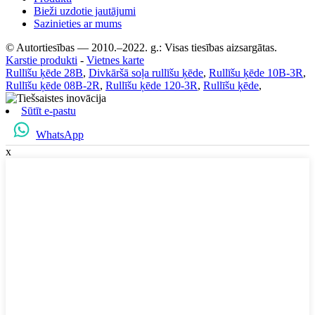
Bieži uzdotie jautājumi
Sazinieties ar mums
© Autortiesības — 2010.–2022. g.: Visas tiesības aizsargātas.
Karstie produkti
-
Vietnes karte
Rullīšu ķēde 28B
,
Divkāršā soļa rullīšu ķēde
,
Rullīšu ķēde 10B-3R
,
Rullīšu ķēde 08B-2R
,
Rullīšu ķēde 120-3R
,
Rullīšu ķēde
,
Sūtīt e-pastu
WhatsApp
x