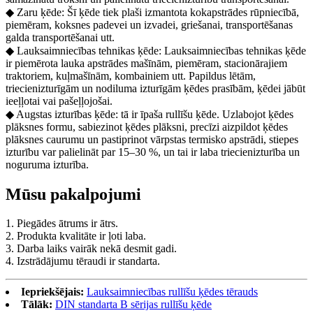
◆ Zaru ķēde: Šī ķēde tiek plaši izmantota kokapstrādes rūpniecībā,
piemēram, koksnes padevei un izvadei, griešanai, transportēšanas
galda transportēšanai utt.
◆ Lauksaimniecības tehnikas ķēde: Lauksaimniecības tehnikas ķēde
ir piemērota lauka apstrādes mašīnām, piemēram, stacionārajiem
traktoriem, kuļmašīnām, kombainiem utt. Papildus lētām,
triecienizturīgām un nodiluma izturīgām ķēdes prasībām, ķēdei jābūt
ieeļļotai vai pašeļļojošai.
◆ Augstas izturības ķēde: tā ir īpaša rullīšu ķēde. Uzlabojot ķēdes
plāksnes formu, sabiezinot ķēdes plāksni, precīzi aizpildot ķēdes
plāksnes caurumu un pastiprinot vārpstas termisko apstrādi, stiepes
izturību var palielināt par 15–30 %, un tai ir laba triecienizturība un
noguruma izturība.
Mūsu pakalpojumi
1. Piegādes ātrums ir ātrs.
2. Produkta kvalitāte ir ļoti laba.
3. Darba laiks vairāk nekā desmit gadi.
4. Izstrādājumu tēraudi ir standarta.
Iepriekšējais:
Lauksaimniecības rullīšu ķēdes tērauds
Tālāk:
DIN standarta B sērijas rullīšu ķēde