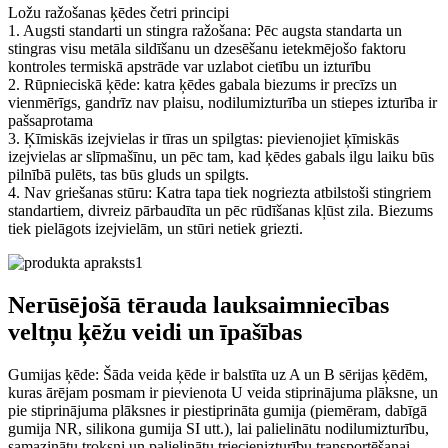
Ložu ražošanas ķēdes četri principi
1. Augsti standarti un stingra ražošana: Pēc augsta standarta un
stingras visu metāla sildīšanu un dzesēšanu ietekmējošo faktoru
kontroles termiskā apstrāde var uzlabot cietību un izturību
2. Rūpnieciskā ķēde: katra ķēdes gabala biezums ir precīzs un
vienmērīgs, gandrīz nav plaisu, nodilumizturība un stiepes izturība ir
pašsaprotama
3. Ķīmiskās izejvielas ir tīras un spilgtas: pievienojiet ķīmiskās
izejvielas ar slīpmašīnu, un pēc tam, kad ķēdes gabals ilgu laiku būs
pilnībā pulēts, tas būs gluds un spilgts.
4. Nav griešanas stūru: Katra tapa tiek nogriezta atbilstoši stingriem
standartiem, divreiz pārbaudīta un pēc rūdīšanas kļūst zila. Biezums
tiek pielāgots izejvielām, un stūri netiek griezti.
Nerūsējošā tērauda lauksaimniecības
veltņu ķēžu veidi un īpašības
Gumijas ķēde: Šāda veida ķēde ir balstīta uz A un B sērijas ķēdēm,
kuras ārējam posmam ir pievienota U veida stiprinājuma plāksne, un
pie stiprinājuma plāksnes ir piestiprināta gumija (piemēram, dabīgā
gumija NR, silikona gumija SI utt.), lai palielinātu nodilumizturību,
samazinātu troksni un palielinātu triecienizturību transportēšanai.