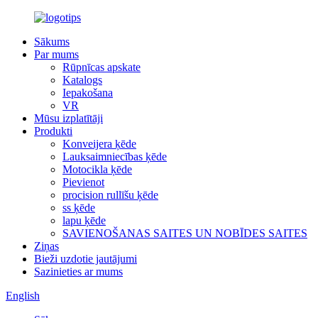
Sākums
Par mums
Rūpnīcas apskate
Katalogs
Iepakošana
VR
Mūsu izplatītāji
Produkti
Konveijera ķēde
Lauksaimniecības ķēde
Motocikla ķēde
Pievienot
procision rullīšu ķēde
ss ķēde
lapu ķēde
SAVIENOŠANAS SAITES UN NOBĪDES SAITES
Ziņas
Bieži uzdotie jautājumi
Sazinieties ar mums
English