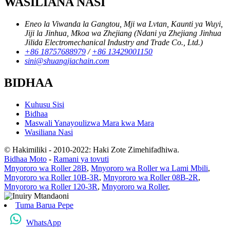
WASILIANA NASI
Eneo la Viwanda la Gangtou, Mji wa Lvtan, Kaunti ya Wuyi,
Jiji la Jinhua, Mkoa wa Zhejiang (Ndani ya Zhejiang Jinhua
Jilida Electromechanical Industry and Trade Co., Ltd.)
+86 18757688979
/
+86 13429001150
sini@shuangjiachain.com
BIDHAA
Kuhusu Sisi
Bidhaa
Maswali Yanayoulizwa Mara kwa Mara
Wasiliana Nasi
© Hakimiliki - 2010-2022: Haki Zote Zimehifadhiwa.
Bidhaa Moto
-
Ramani ya tovuti
Mnyororo wa Roller 28B
,
Mnyororo wa Roller wa Lami Mbili
,
Mnyororo wa Roller 10B-3R
,
Mnyororo wa Roller 08B-2R
,
Mnyororo wa Roller 120-3R
,
Mnyororo wa Roller
,
Tuma Barua Pepe
WhatsApp