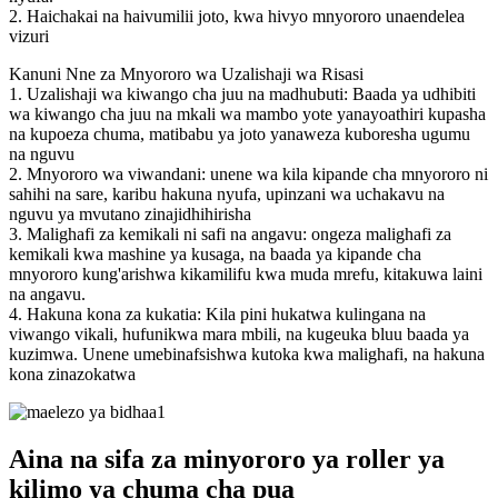
2. Haichakai na haivumilii joto, kwa hivyo mnyororo unaendelea
vizuri
Kanuni Nne za Mnyororo wa Uzalishaji wa Risasi
1. Uzalishaji wa kiwango cha juu na madhubuti: Baada ya udhibiti
wa kiwango cha juu na mkali wa mambo yote yanayoathiri kupasha
na kupoeza chuma, matibabu ya joto yanaweza kuboresha ugumu
na nguvu
2. Mnyororo wa viwandani: unene wa kila kipande cha mnyororo ni
sahihi na sare, karibu hakuna nyufa, upinzani wa uchakavu na
nguvu ya mvutano zinajidhihirisha
3. Malighafi za kemikali ni safi na angavu: ongeza malighafi za
kemikali kwa mashine ya kusaga, na baada ya kipande cha
mnyororo kung'arishwa kikamilifu kwa muda mrefu, kitakuwa laini
na angavu.
4. Hakuna kona za kukatia: Kila pini hukatwa kulingana na
viwango vikali, hufunikwa mara mbili, na kugeuka bluu baada ya
kuzimwa. Unene umebinafsishwa kutoka kwa malighafi, na hakuna
kona zinazokatwa
Aina na sifa za minyororo ya roller ya
kilimo ya chuma cha pua