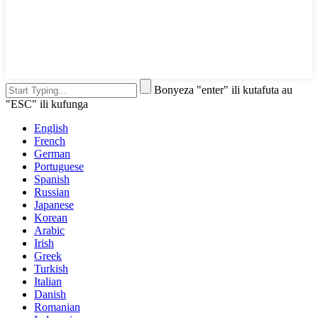
Bonyeza "enter" ili kutafuta au
"ESC" ili kufunga
English
French
German
Portuguese
Spanish
Russian
Japanese
Korean
Arabic
Irish
Greek
Turkish
Italian
Danish
Romanian