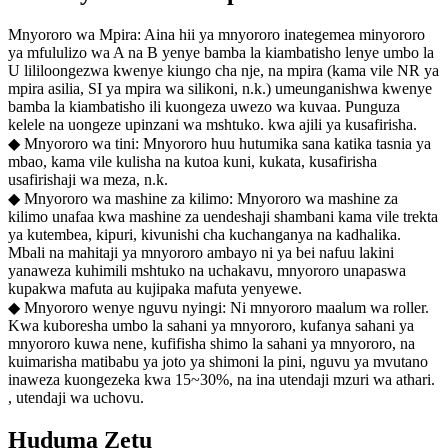
Mnyororo wa Mpira: Aina hii ya mnyororo inategemea minyororo
ya mfululizo wa A na B yenye bamba la kiambatisho lenye umbo la
U lililoongezwa kwenye kiungo cha nje, na mpira (kama vile NR ya
mpira asilia, SI ya mpira wa silikoni, n.k.) umeunganishwa kwenye
bamba la kiambatisho ili kuongeza uwezo wa kuvaa. Punguza
kelele na uongeze upinzani wa mshtuko. kwa ajili ya kusafirisha.
◆ Mnyororo wa tini: Mnyororo huu hutumika sana katika tasnia ya
mbao, kama vile kulisha na kutoa kuni, kukata, kusafirisha
usafirishaji wa meza, n.k.
◆ Mnyororo wa mashine za kilimo: Mnyororo wa mashine za
kilimo unafaa kwa mashine za uendeshaji shambani kama vile trekta
ya kutembea, kipuri, kivunishi cha kuchanganya na kadhalika.
Mbali na mahitaji ya mnyororo ambayo ni ya bei nafuu lakini
yanaweza kuhimili mshtuko na uchakavu, mnyororo unapaswa
kupakwa mafuta au kujipaka mafuta yenyewe.
◆ Mnyororo wenye nguvu nyingi: Ni mnyororo maalum wa roller.
Kwa kuboresha umbo la sahani ya mnyororo, kufanya sahani ya
mnyororo kuwa nene, kufifisha shimo la sahani ya mnyororo, na
kuimarisha matibabu ya joto ya shimoni la pini, nguvu ya mvutano
inaweza kuongezeka kwa 15~30%, na ina utendaji mzuri wa athari.
, utendaji wa uchovu.
Huduma Zetu