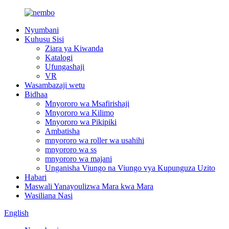
Nyumbani
Kuhusu Sisi
Ziara ya Kiwanda
Katalogi
Ufungashaji
VR
Wasambazaji wetu
Bidhaa
Mnyororo wa Msafirishaji
Mnyororo wa Kilimo
Mnyororo wa Pikipiki
Ambatisha
mnyororo wa roller wa usahihi
mnyororo wa ss
mnyororo wa majani
Unganisha Viungo na Viungo vya Kupunguza Uzito
Habari
Maswali Yanayoulizwa Mara kwa Mara
Wasiliana Nasi
English