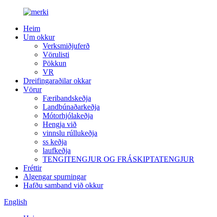
Heim
Um okkur
Verksmiðjuferð
Vörulisti
Pökkun
VR
Dreifingaraðilar okkar
Vörur
Færibandskeðja
Landbúnaðarkeðja
Mótorhjólakeðja
Hengja við
vinnslu rúllukeðja
ss keðja
laufkeðja
TENGITENGJUR OG FRÁSKIPTATENGJUR
Fréttir
Algengar spurningar
Hafðu samband við okkur
English