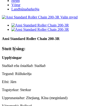
Heim
Vörur
Landbúnaðarkeðja
Ansi Standard Roller Chain 200-3R
Stutt lýsing:
Upplýsingar
Staðlað eða óstaðlað: Staðlað
Tegund: Rúllukeðja
Efni: Járn
Togstyrkur: Sterkur
Upprunastaður: Zhejiang, Kína (meginland)
Vörumerki: Bullead