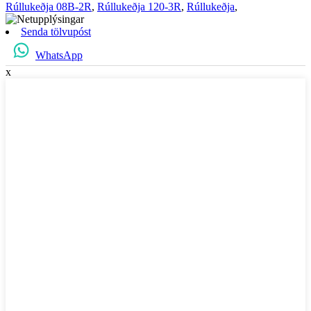
Rúllukeðja 08B-2R
,
Rúllukeðja 120-3R
,
Rúllukeðja
,
Senda tölvupóst
WhatsApp
x