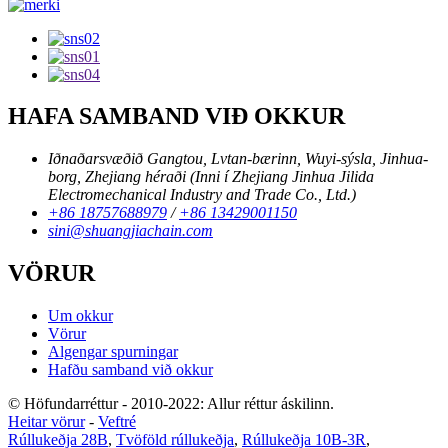
HAFA SAMBAND VIÐ OKKUR
Iðnaðarsvæðið Gangtou, Lvtan-bærinn, Wuyi-sýsla, Jinhua-
borg, Zhejiang héraði (Inni í Zhejiang Jinhua Jilida
Electromechanical Industry and Trade Co., Ltd.)
+86 18757688979
/
+86 13429001150
sini@shuangjiachain.com
VÖRUR
Um okkur
Vörur
Algengar spurningar
Hafðu samband við okkur
© Höfundarréttur - 2010-2022: Allur réttur áskilinn.
Heitar vörur
-
Veftré
Rúllukeðja 28B
,
Tvöföld rúllukeðja
,
Rúllukeðja 10B-3R
,