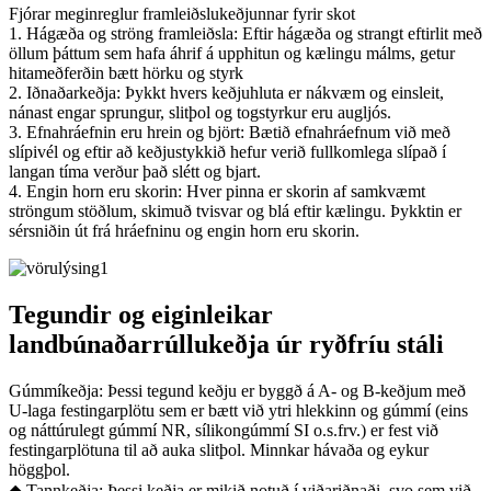
Fjórar meginreglur framleiðslukeðjunnar fyrir skot
1. Hágæða og ströng framleiðsla: Eftir hágæða og strangt eftirlit með
öllum þáttum sem hafa áhrif á upphitun og kælingu málms, getur
hitameðferðin bætt hörku og styrk
2. Iðnaðarkeðja: Þykkt hvers keðjuhluta er nákvæm og einsleit,
nánast engar sprungur, slitþol og togstyrkur eru augljós.
3. Efnahráefnin eru hrein og björt: Bætið efnahráefnum við með
slípivél og eftir að keðjustykkið hefur verið fullkomlega slípað í
langan tíma verður það slétt og bjart.
4. Engin horn eru skorin: Hver pinna er skorin af samkvæmt
ströngum stöðlum, skimuð tvisvar og blá eftir kælingu. Þykktin er
sérsniðin út frá hráefninu og engin horn eru skorin.
Tegundir og eiginleikar
landbúnaðarrúllukeðja úr ryðfríu stáli
Gúmmíkeðja: Þessi tegund keðju er byggð á A- og B-keðjum með
U-laga festingarplötu sem er bætt við ytri hlekkinn og gúmmí (eins
og náttúrulegt gúmmí NR, sílikongúmmí SI o.s.frv.) er fest við
festingarplötuna til að auka slitþol. Minnkar hávaða og eykur
höggþol.
◆ Tannkeðja: Þessi keðja er mikið notuð í viðariðnaði, svo sem við