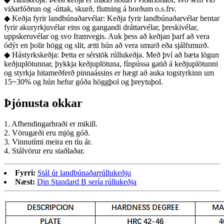
viðarfóðrun og -úttak, skurð, flutning á borðum o.s.frv.
◆ Keðja fyrir landbúnaðarvélar: Keðja fyrir landbúnaðarvélar hentar
fyrir akuryrkjuvélar eins og gangandi dráttarvélar, þreskivélar,
uppskeruvélar og svo framvegis. Auk þess að keðjan þarf að vera
ódýr en þolir högg og slit, ætti hún að vera smurð eða sjálfsmurð.
◆ Hástyrkskeðja: Þetta er sérstök rúllukeðja. Með því að bæta lögun
keðjuplötunnar, þykkja keðjuplötuna, fínpússa gatið á keðjuplötunni
og styrkja hitameðferð pinnaássins er hægt að auka togstyrkinn um
15~30% og hún hefur góða höggþol og þreytuþol.
Þjónusta okkar
1. Afhendingarhraði er mikill.
2. Vörugæði eru mjög góð.
3. Vinnutími meira en tíu ár.
4. Stálvörur eru staðlaðar.
Fyrri:
Stál úr landbúnaðarrúllukeðju
Næst:
Din Standard B sería rúllukeðja