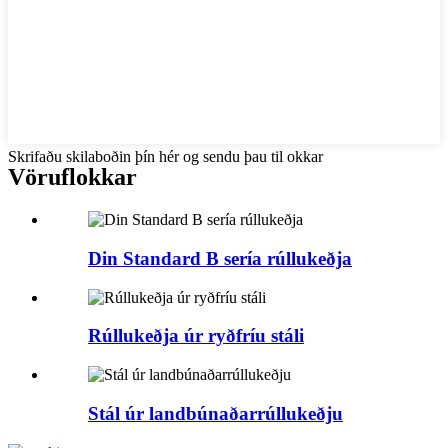
Skrifaðu skilaboðin þín hér og sendu þau til okkar
Vöruflokkar
Din Standard B sería rúllukeðja
Rúllukeðja úr ryðfríu stáli
Stál úr landbúnaðarrúllukeðju