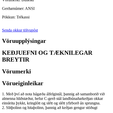
Gerðarnúmer: ANSI
Pökkun: Trékassi
Senda okkur tölvupóst
Vöruupplýsingar
KEÐJUEFNI OG TÆKNILEGAR
BREYTIR
Vörumerki
Vörueiginleikar
1. Með því að nota hágæða álfelgistál, þannig að samanborið við
almenna hliðstæður, hefur C-gerð stál landbúnaðarkeðjan okkar
einsleita þykkt, kringlótt og slétt og slétt yfirborð án sprungna.
2. Slitþolinn og hitaþolinn, þannig að keðjan gengur stöðugt