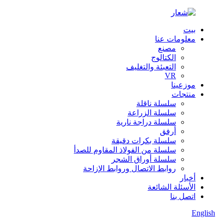
بيت
معلومات عنا
مصنع
الكتالوج
التعبئة والتغليف
VR
موزعينا
منتجات
سلسلة ناقلة
سلسلة الزراعة
سلسلة دراجة نارية
أرفق
سلسلة بكرات دقيقة
سلسلة من الفولاذ المقاوم للصدأ
سلسلة أوراق الشجر
روابط الاتصال وروابط الإزاحة
أخبار
الأسئلة الشائعة
اتصل بنا
English