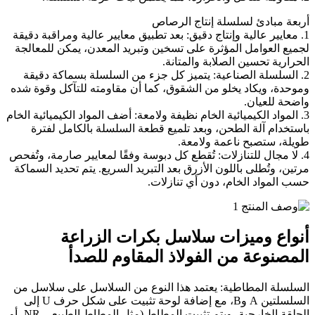
أربعة مبادئ لسلسلة إنتاج الرصاص
1. معايير عالية وإنتاج دقيق: بعد تطبيق معايير عالية ومراقبة دقيقة
لجميع العوامل المؤثرة على تسخين وتبريد المعدن، يمكن للمعالجة
الحرارية تحسين الصلابة والمتانة.
2. السلسلة الصناعية: يتميز كل جزء من السلسلة بسماكة دقيقة
وموحدة، ويكاد يخلو من الشقوق، كما أن مقاومته للتآكل وقوة شده
واضحة للعيان.
3. المواد الكيميائية الخام نظيفة ولامعة: أضف المواد الكيميائية الخام
باستخدام آلة الطحن، وبعد تلميع قطعة السلسلة بالكامل لفترة
طويلة، ستصبح ناعمة ولامعة.
4. لا مجال للتنازلات: تُقطع كل دبوسة وفقًا لمعايير صارمة، وتُفحص
مرتين، وتُطلى باللون الأزرق بعد التبريد السريع. يتم تحديد السماكة
حسب المواد الخام، دون أي تنازلات.
أنواع وميزات سلاسل بكرات الزراعة
المصنوعة من الفولاذ المقاوم للصدأ
السلسلة المطاطية: يعتمد هذا النوع من السلاسل على سلاسل من
السلسلتين A وB، مع إضافة لوحة تثبيت على شكل حرف U إلى
الحلقة الخارجية، ويتم تثبيت المطاط (مثل المطاط الطبيعي NR، أو