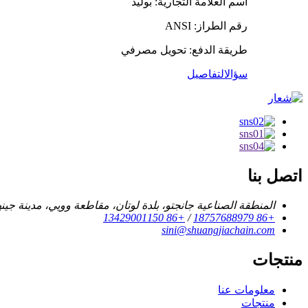
اسم العلامة التجارية: بوليد
رقم الطراز: ANSI
طريقة الدفع: تحويل مصرفي
سؤال
التفاصيل
اتصل بنا
المنطقة الصناعية جانجتو، بلدة لوتان، مقاطعة وويي، مدينة جين
+86 13429001150
/
+86 18757688979
sini@shuangjiachain.com
منتجات
معلومات عنا
منتجات