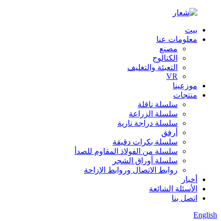
بيت
معلومات عنا
مصنع
الكتالوج
التعبئة والتغليف
VR
موزعينا
منتجات
سلسلة ناقلة
سلسلة الزراعة
سلسلة دراجة نارية
أرفق
سلسلة بكرات دقيقة
سلسلة من الفولاذ المقاوم للصدأ
سلسلة أوراق الشجر
روابط الاتصال وروابط الإزاحة
أخبار
الأسئلة الشائعة
اتصل بنا
English