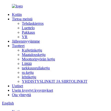
Kotiin
Tietoa meistä
Tehdaskierros
Luettelo
Pakkaus
VR
Jälleenmyyjämme
Tuotteet
Kuljetinketju
Maatalousketju
Moottoripyörän ketju
Liittää
tarkkuusrullaketju
ss-ketju
lehtiketju
YHDISTYSLINKIT JA SIIRTOLINKIT
Uutiset
Usein kysytyt kysymykset
Ota yhteyttä
English