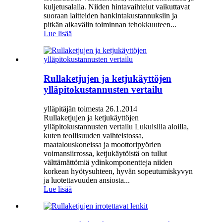
kuljetusalalla. Niiden hintavaihtelut vaikuttavat
suoraan laitteiden hankintakustannuksiin ja
pitkän aikavälin toiminnan tehokkuuteen...
Lue lisää
Rullaketjujen ja ketjukäyttöjen
ylläpitokustannusten vertailu
ylläpitäjän toimesta 26.1.2014
Rullaketjujen ja ketjukäyttöjen
ylläpitokustannusten vertailu Lukuisilla aloilla,
kuten teollisuuden vaihteistossa,
maatalouskoneissa ja moottoripyörien
voimansiirrossa, ketjukäytöistä on tullut
välttämättömiä ydinkomponentteja niiden
korkean hyötysuhteen, hyvän sopeutumiskyvyn
ja luotettavuuden ansiosta...
Lue lisää