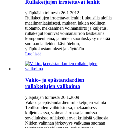
Rullaketjujen irrotettavat lenkit
ylläpitäjän toimesta 26.1.2012
Rullaketjujen irrotettavat lenkit Lukuisilla aloilla
maailmanlaajuisesti, mukaan lukien teollinen
tuotanto, mekaaninen voimansiirto ja kuljetus,
rullaketjut toimivat voimansiirron keskeisinä
komponentteina, ja niiden suorituskyky määrää
suoraan laitteiden käyttötehon,
ylläpitokustannukset ja käyttöiän...
Lue lisää
Vakio- ja epästandardien
rullaketjujen valikoima
ylläpitäjän toimesta 26.1.2009
Vakio- ja epästandardien rullaketjujen valinta
Teollisuuden vaihteistossa, mekaanisessa
kuljetuksessa, voimansiirrossa ja muissa
sovelluksissa rullaketjut ovat kriittisiä ydinosia.
Niiden valinnan järkevyys vaikuttaa suoraan