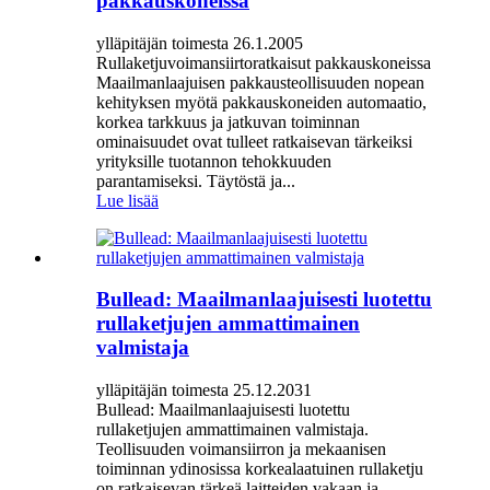
pakkauskoneissa
ylläpitäjän toimesta 26.1.2005
Rullaketjuvoimansiirtoratkaisut pakkauskoneissa
Maailmanlaajuisen pakkausteollisuuden nopean
kehityksen myötä pakkauskoneiden automaatio,
korkea tarkkuus ja jatkuvan toiminnan
ominaisuudet ovat tulleet ratkaisevan tärkeiksi
yrityksille tuotannon tehokkuuden
parantamiseksi. Täytöstä ja...
Lue lisää
Bullead: Maailmanlaajuisesti luotettu
rullaketjujen ammattimainen
valmistaja
ylläpitäjän toimesta 25.12.2031
Bullead: Maailmanlaajuisesti luotettu
rullaketjujen ammattimainen valmistaja.
Teollisuuden voimansiirron ja mekaanisen
toiminnan ydinosissa korkealaatuinen rullaketju
on ratkaisevan tärkeä laitteiden vakaan ja