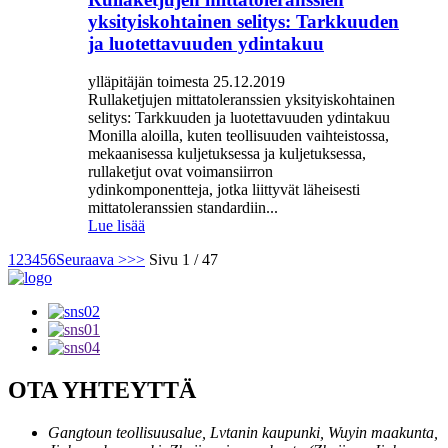
yksityiskohtainen selitys: Tarkkuuden
ja luotettavuuden ydintakuu
ylläpitäjän toimesta 25.12.2019
Rullaketjujen mittatoleranssien yksityiskohtainen
selitys: Tarkkuuden ja luotettavuuden ydintakuu
Monilla aloilla, kuten teollisuuden vaihteistossa,
mekaanisessa kuljetuksessa ja kuljetuksessa,
rullaketjut ovat voimansiirron
ydinkomponentteja, jotka liittyvät läheisesti
mittatoleranssien standardiin...
Lue lisää
1
2
3
4
5
6
Seuraava >
>>
Sivu 1 / 47
OTA YHTEYTTÄ
Gangtoun teollisuusalue, Lvtanin kaupunki, Wuyin maakunta,