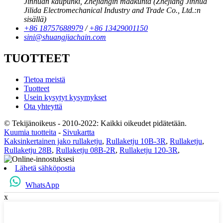
Jinhuan kaupunki, Zhejiangin maakunta (Zhejiang Jinhua
Jilida Electromechanical Industry and Trade Co., Ltd.:n
sisällä)
+86 18757688979
/
+86 13429001150
sini@shuangjiachain.com
TUOTTEET
Tietoa meistä
Tuotteet
Usein kysytyt kysymykset
Ota yhteyttä
© Tekijänoikeus - 2010-2022: Kaikki oikeudet pidätetään.
Kuumia tuotteita
-
Sivukartta
Kaksinkertainen jako rullaketju
,
Rullaketju 10B-3R
,
Rullaketju
,
Rullaketju 28B
,
Rullaketju 08B-2R
,
Rullaketju 120-3R
,
Lähetä sähköpostia
WhatsApp
x