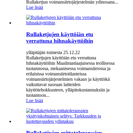
Rullaketjun voimansiirtojärjestelmän ydinosana...
Lue lisää
Rullaketjujen käyttöiän etu
verrattuna hihnakäyttöihin
ylläpitäjän toimesta 25.12.22
Rullaketjujen käyttöiän etu verrattuna
hihnakäyttöihin Maailmanlaajuisessa teollisessa
tuotannossa, mekaanisessa voimansiirrossa ja
erilaisissa voimansiirtotilanteissa
voimansiirtojärjestelmien vakaus ja käyttöikä
vaikuttavat suoraan laitteiden
käyttötehokkuuteen, ylläpitokustannuksiin ja
tuotantoon...
Lue lisää
Rullaketjujen mittatoleranssien