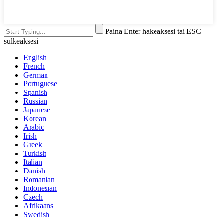
Paina Enter hakeaksesi tai ESC
sulkeaksesi
English
French
German
Portuguese
Spanish
Russian
Japanese
Korean
Arabic
Irish
Greek
Turkish
Italian
Danish
Romanian
Indonesian
Czech
Afrikaans
Swedish