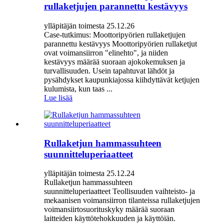
rullaketjujen parannettu kestävyys
ylläpitäjän toimesta 25.12.26
Case-tutkimus: Moottoripyörien rullaketjujen
parannettu kestävyys Moottoripyörien rullaketjut
ovat voimansiirron "elinehto", ja niiden
kestävyys määrää suoraan ajokokemuksen ja
turvallisuuden. Usein tapahtuvat lähdöt ja
pysähdykset kaupunkiajossa kiihdyttävät ketjujen
kulumista, kun taas ...
Lue lisää
Rullaketjun hammassuhteen
suunnitteluperiaatteet
ylläpitäjän toimesta 25.12.24
Rullaketjun hammassuhteen
suunnitteluperiaatteet Teollisuuden vaihteisto- ja
mekaanisen voimansiirron tilanteissa rullaketjujen
voimansiirtosuorituskyky määrää suoraan
laitteiden käyttötehokkuuden ja käyttöiän.