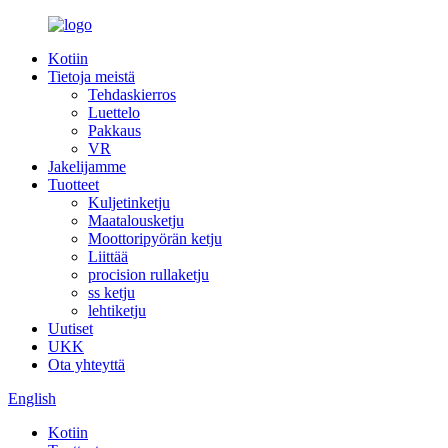
Kotiin
Tietoja meistä
Tehdaskierros
Luettelo
Pakkaus
VR
Jakelijamme
Tuotteet
Kuljetinketju
Maatalousketju
Moottoripyörän ketju
Liittää
procision rullaketju
ss ketju
lehtiketju
Uutiset
UKK
Ota yhteyttä
English
Kotiin