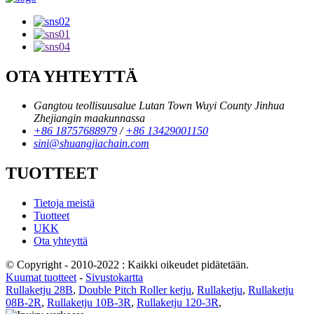
OTA YHTEYTTÄ
Gangtou teollisuusalue Lutan Town Wuyi County Jinhua
Zhejiangin maakunnassa
+86 18757688979
/
+86 13429001150
sini@shuangjiachain.com
TUOTTEET
Tietoja meistä
Tuotteet
UKK
Ota yhteyttä
© Copyright - 2010-2022 : Kaikki oikeudet pidätetään.
Kuumat tuotteet
-
Sivustokartta
Rullaketju 28B
,
Double Pitch Roller ketju
,
Rullaketju
,
Rullaketju
08B-2R
,
Rullaketju 10B-3R
,
Rullaketju 120-3R
,