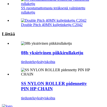
SS ruostumattomasta teräksestä valmistettu
rullaketju
Double Pitch 40MN kuljetinketju C2042
Liittää
08b yksirivinen piikkirullaketju
tiedustelu
yksityiskohta
SS NYLON ROLLER pidennetty
PIN HP CHAIN
tiedustelu
yksityiskohta